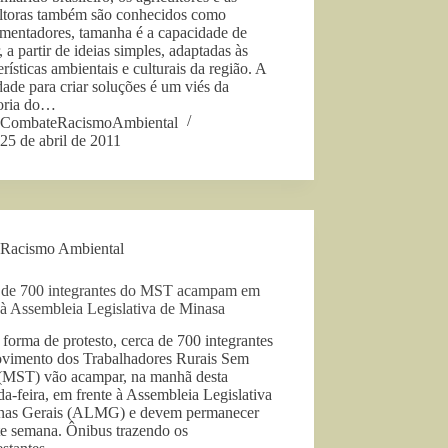
ultoras também são conhecidos como
imentadores, tamanha é a capacidade de
, a partir de ideias simples, adaptadas às
erísticas ambientais e culturais da região. A
dade para criar soluções é um viés da
oria do…
CombateRacismoAmbiental
25 de abril de 2011
Racismo Ambiental
 de 700 integrantes do MST acampam em
 à Assembleia Legislativa de Minasa
orma de protesto, cerca de 700 integrantes
vimento dos Trabalhadores Rurais Sem
 (MST) vão acampar, na manhã desta
a-feira, em frente à Assembleia Legislativa
nas Gerais (ALMG) e devem permanecer
te semana. Ônibus trazendo os