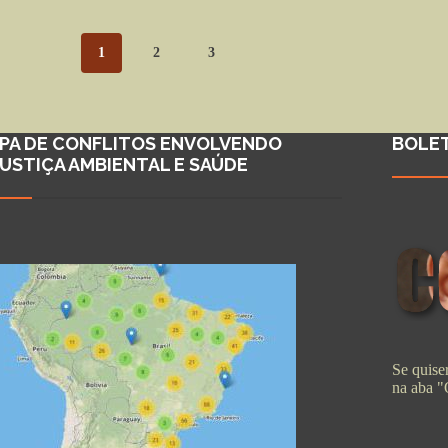
1
2
3
PA DE CONFLITOS ENVOLVENDO
BOLE
JUSTIÇA AMBIENTAL E SAÚDE
Se quiser
na aba 