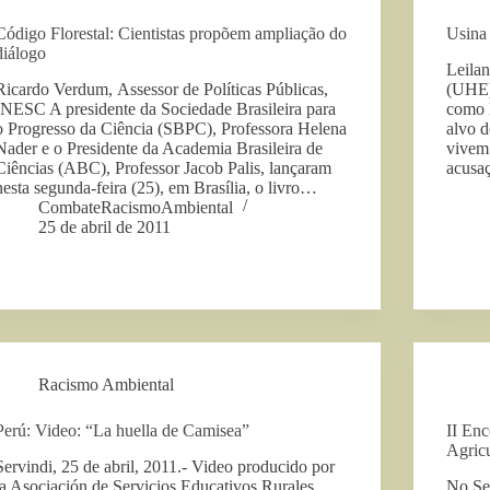
Código Florestal: Cientistas propõem ampliação do
Usina
diálogo
Leilan
Ricardo Verdum, Assessor de Políticas Públicas,
(UHE)
INESC A presidente da Sociedade Brasileira para
como 
o Progresso da Ciência (SBPC), Professora Helena
alvo 
Nader e o Presidente da Academia Brasileira de
vivem 
Ciências (ABC), Professor Jacob Palis, lançaram
acusa
nesta segunda-feira (25), em Brasília, o livro…
CombateRacismoAmbiental
25 de abril de 2011
Racismo Ambiental
Perú: Video: “La huella de Camisea”
II Enc
Agric
Servindi, 25 de abril, 2011.- Video producido por
la Asociación de Servicios Educativos Rurales
No Sem