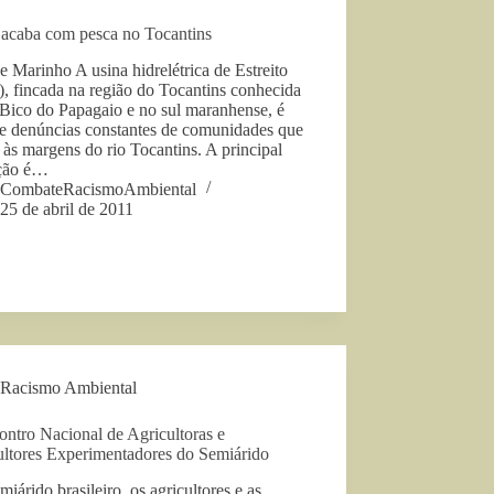
 acaba com pesca no Tocantins
e Marinho A usina hidrelétrica de Estreito
, fincada na região do Tocantins conhecida
Bico do Papagaio e no sul maranhense, é
de denúncias constantes de comunidades que
às margens do rio Tocantins. A principal
ção é…
CombateRacismoAmbiental
25 de abril de 2011
Racismo Ambiental
ontro Nacional de Agricultoras e
ultores Experimentadores do Semiárido
iárido brasileiro, os agricultores e as