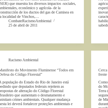
(SER) que muestra los diversos impactos -sociales,
agric
ambientales, económico y agrícola- de la
exper
construcción de los ductos del gas de Camisea en
inovar
la localidad de Vinchos,…
caract
CombateRacismoAmbiental
habili
25 de abril de 2011
sabed
Racismo Ambiental
Manifesto do Movimento Fluminense “Todos em
Cerca
Defesa do Código Florestal”
frente
A população do Estado do Rio de Janeiro está
Como f
pedindo que deputados federais rejeitem as
do Mo
propostas de alteração do Código Florestal
Terra
Brasileiro que aumentam o desmatamento e
segund
anistiam crimes ambientais. Qualquer mudança
de Mi
nesta lei deverá fortalecer proteções ambientais e
duran