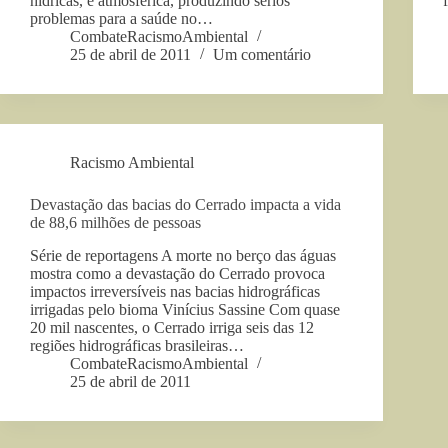
hídricas, e atmosférica, produzindo sérios
problemas para a saúde no…
CombateRacismoAmbiental
25 de abril de 2011
Um comentário
Racismo Ambiental
Devastação das bacias do Cerrado impacta a vida
de 88,6 milhões de pessoas
Série de reportagens A morte no berço das águas
mostra como a devastação do Cerrado provoca
impactos irreversíveis nas bacias hidrográficas
irrigadas pelo bioma Vinícius Sassine Com quase
20 mil nascentes, o Cerrado irriga seis das 12
regiões hidrográficas brasileiras…
CombateRacismoAmbiental
25 de abril de 2011