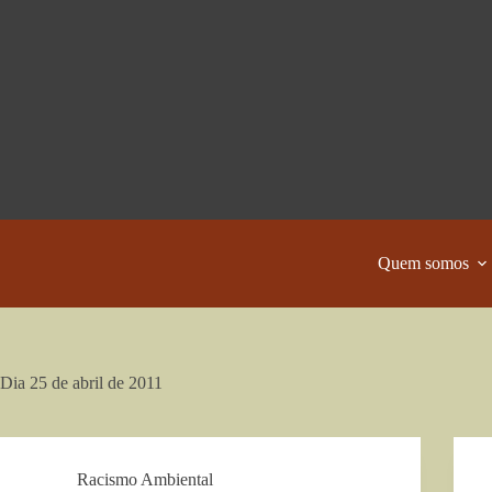
Pular
para
o
conteúdo
Quem somos
Dia
25 de abril de 2011
Racismo Ambiental