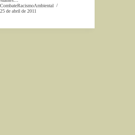
estantes…
CombateRacismoAmbiental
25 de abril de 2011