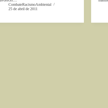
favorecer…
manif
CombateRacismoAmbiental
25 de abril de 2011