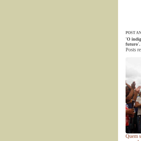
POST
AN
'O indíg
futuro'
Posts r
Quem se