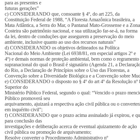
para as presentes e
futuras gerações”
c) CONSIDERANDO que, consoante § 4º, do art 225, da
Constituição Federal de 1988, “A Floresta Amazônica brasileira, a
Mata Atlântica, a Serra do Mar, o Pantanal Mato-Grossense e a Zona
Costeira são patrimônio nacional, e sua utilização far-se-á, na forma
da lei, dentro de conduções que assegurem a preservação do meio
ambiente, inclusive quanto ao uso dos recursos naturais”
d) CONSIDERANDO os objetivos delineados na Política
Nacional do Meio Ambiente (Lei 6938/81, em especial artigos 2º e
4º) e demais normas de proteção ambiental, bem como o regramento
supranacional do qual o Brasil é signatário (Agenda 21, a Declaraçã
do Rio, a Declaração de Princípios sobre o Uso das Florestas, a
Convenção sobre a Diversidade Biológica e a Convenção sobre Mudan
e) CONSIDERANDO o disposto no § 4º do art 4º da Resolução nº 87
Superior do
Ministério Público Federal, segundo o qual: “Vencido o prazo menc
Público promoverá seu
arquivamento, ajuizará a respectiva ação civil pública ou o converter
em inquérito civil”;
f) CONSIDERANDO que o prazo acima assinalado já expirou, e que d
para conclusão das
investigações e deliberação acerca de eventual ajuizamento de ação
civil pública ou promoção de arquivamento;
Resolve converter o Procedimento Administrativo nº