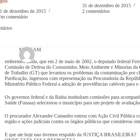
gria
31 de dezembro de 2015
1 de dezembro de 2015
2 comentários
m comentário
tários
MOPSAM
embremos ainda, que em 2 de maio de 2002, o deputado federal Fe
Comissão de Defesa do Consumidor, Meio Ambiente e Minorias da 
de Trabalho (GT) que levantou os problemas da contaminação por 
Purificação, ingressou com representação na Procuradoria da Repúbli
Ministério Público Federal a adoção de providências cabíveis para o 
Os governos federal e da Bahia instituíram comissões para acompan
Saúde (Funasa) selecionou o município para um projeto de avaliação
O procurador Alexandre Camanho entrou com Ação Civil Pública co
região e ações judiciais contra os órgãos públicos que considerou omi
E que ate hoje nao tivemos respaldo da JUSTIÇA BRASILEIRA?