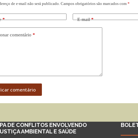
dereço de e-mail não será publicado.
Campos obrigatórios são marcados com
*
e
*
E-mail
*
onar comentário
*
licar comentário
PA DE CONFLITOS ENVOLVENDO
BOLE
JUSTIÇA AMBIENTAL E SAÚDE