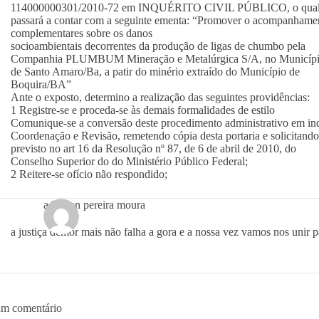
114000000301/2010-72 em INQUÉRITO CIVIL PÚBLICO, o qua
passará a contar com a seguinte ementa: “Promover o acompanhamen
complementares sobre os danos
socioambientais decorrentes da produção de ligas de chumbo pela
Companhia PLUMBUM Mineração e Metalúrgica S/A, no Municíp
de Santo Amaro/Ba, a patir do minério extraído do Município de
Boquira/BA”
Ante o exposto, determino a realização das seguintes providências:
1 Registre-se e proceda-se às demais formalidades de estilo
Comunique-se a conversão deste procedimento administrativo em inqu
Coordenação e Revisão, remetendo cópia desta portaria e solicitand
previsto no art 16 da Resolução nº 87, de 6 de abril de 2010, do
Conselho Superior do do Ministério Público Federal;
2 Reitere-se ofício não respondido;
adailson pereira moura
a justiça demor mais não falha a gora e a nossa vez vamos nos unir p
um comentário