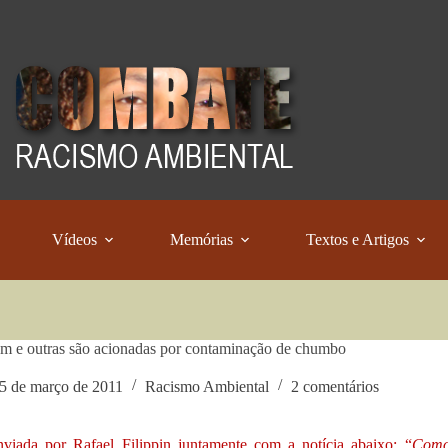
Vídeos
Memórias
Textos e Artigos
 e outras são acionadas por contaminação de chumbo
5 de março de 2011
Racismo Ambiental
2 comentários
viada por Rafael Filippin juntamente com a notícia abaixo: “
Como