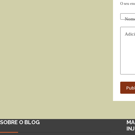
O seu en
Nom
Adici
Pub
SOBRE O BLOG
MA
IN