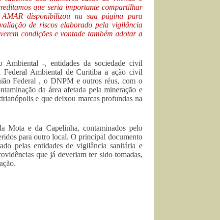
creditamos que seria importante compartilhar
 a AMAR disponibilizou na sua página para
liação de riscos elaborado pela vigilância
 tiverem condições e vontade também adotar a
mbiental -, entidades da sociedade civil
a Federal Ambiental de Curitiba a ação civil
nião Federal , o DNPM e outros réus, com o
contaminação da área afetada pela mineração e
drianópolis e que deixou marcas profundas na
la Mota e da Capelinha, contaminados pelo
eridos para outro local. O principal documento
do pelas entidades de vigilância sanitária e
vidências que já deveriam ter sido tomadas,
ação.