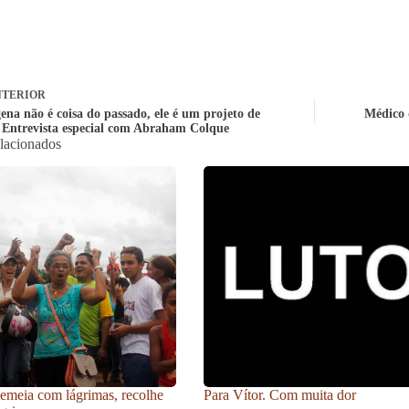
TERIOR
ena não é coisa do passado, ele é um projeto de
Médico 
. Entrevista especial com Abraham Colque
elacionados
meia com lágrimas, recolhe
Para Vítor. Com muita dor