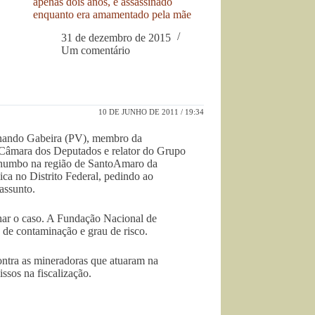
apenas dois anos, é assassinado
enquanto era amamentado pela mãe
31 de dezembro de 2015
Um comentário
10 DE JUNHO DE 2011 / 19:34
rnando Gabeira (PV), membro da
Câmara dos Deputados e relator do Grupo
chumbo na região de SantoAmaro da
ca no Distrito Federal, pedindo ao
assunto.
har o caso. A Fundação Nacional de
 de contaminação e grau de risco.
ntra as mineradoras que atuaram na
ssos na fiscalização.