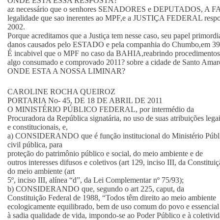
ONDE ESTA ESSA RESPOSTA?
az necessário que o senhores SENADORES e DEPUTADOS, A F
legalidade que sao inerentes ao MPF,e a JUSTIÇA FEDERAL re
2002.
Porque acreditamos que a Justiça tem nesse caso, seu papel primordia
danos causados pelo ESTADO e pela companhia do Chumbo,em 39
É incabivel que o MPF no caso da BAHIA,reabrindo procedimentos 
algo consumado e comprovado 2011? sobre a cidade de Santo Amar
ONDE ESTA A NOSSA LIMINAR?
CAROLINE ROCHA QUEIROZ
PORTARIA No- 45, DE 18 DE ABRIL DE 2011
O MINISTÉRIO PÚBLICO FEDERAL, por intermédio da
Procuradora da República signatária, no uso de suas atribuições lega
e constitucionais, e,
a) CONSIDERANDO que é função institucional do Ministério Público
civil pública, para
proteção do patrimônio público e social, do meio ambiente e de
outros interesses difusos e coletivos (art 129, inciso III, da Constit
do meio ambiente (art
5º, inciso III, alínea “d”, da Lei Complementar nº 75/93);
b) CONSIDERANDO que, segundo o art 225, caput, da
Constituição Federal de 1988, “Todos têm direito ao meio ambiente
ecologicamente equilibrado, bem de uso comum do povo e essencial
à sadia qualidade de vida, impondo-se ao Poder Público e à coletivid