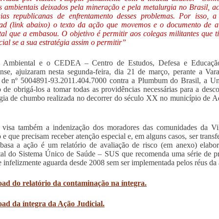
s ambientais deixados pela mineração e pela metalurgia no Brasil, a
égias republicanas de enfrentamento desses problemas. Por isso,
d (link abaixo) o texto da ação que movemos e o documento de ava
al que a embasou. O objetivo é permitir aos colegas militantes que
icial se a sua estratégia assim o permitir”
 Ambiental e o CEDEA – Centro de Estudos, Defesa e Educação A
nse, ajuizaram nesta segunda-feira, dia 21 de março, perante a Var
a de nº 5004891-93.2011.404.7000 contra a Plumbum do Brasil, a U
o de obrigá-los a tomar todas as providências necessárias para a des
gia de chumbo realizada no decorrer do século XX no município de A
 visa também a indenização dos moradores das comunidades da Vi
e que precisam receber atenção especial e, em alguns casos, ser transf
asa a ação é um relatório de avaliação de risco (em anexo) elabora
al do Sistema Único de Saúde – SUS que recomenda uma série de pro
 infelizmente aguarda desde 2008 sem ser implementada pelos réus da 
ad do relatório da contaminação na íntegra.
ad da íntegra da Ação Judicial.