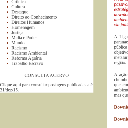
Crônica
passivo
Cultura
estrat
Destaque
downloa
Direito ao Conhecimento
ambient
Direitos Humanos
via jud
Homenagem
Justiça
A Liga
Mídia e Poder
paranae
Mundo
públic
Racismo
objetiv
Racismo Ambiental
metalur
Reforma Agrária
região.
Trabalho Escravo
A ação
CONSULTA ACERVO
chumbo 
Clique aqui para consultar postagens publicadas até
que emb
31/dez/15
.
ambient
mas que
Downlo
Downlo