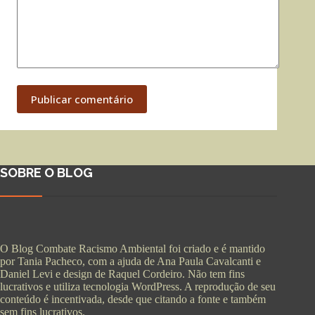
Publicar comentário
SOBRE O BLOG
O Blog Combate Racismo Ambiental foi criado e é mantido
por Tania Pacheco, com a ajuda de Ana Paula Cavalcanti e
Daniel Levi e design de Raquel Cordeiro. Não tem fins
lucrativos e utiliza tecnologia WordPress. A reprodução de seu
conteúdo é incentivada, desde que citando a fonte e também
sem fins lucrativos.