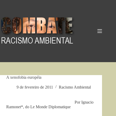
Pular
para
o
conteúdo
A xenofobia européia
9 de fevereiro de 2011
Racismo Ambiental
Por Ignacio
Ramonet*, do Le Monde Diplomatique