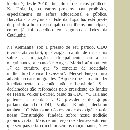
inteiro é, desde 2010, limitado em espaços públicos.
Na Holanda, há vários projetos para proibi-los,
especialmente na esfera educacional e pública.
Barcelona, a segunda cidade da Espanha, está preste
de proibir a burca e o niqab em edifícios municipais,
como já foi decidido em algumas cidades da
Catalunha.
Na Alemanha, sob a pressão de seu partido, CDU
(democrata-cristão), que exige uma atitude mais dura
sobre a imigração, principalmente contra os
muçulmanos, a chanceler Angela Merkel afirmou, em
17 de outubro, que “o conceito de sociedade
multicultural alemã fracassou”. Merkel lançou uma
advertência aos imigrantes: “Aquele que não aprender
imediatamente o alemão, não é benvindo”. Suas
declarações são reforçadas pelo presidente do lander
de Hesse, Volker Bouffer, barão da CDU: “O Islã não
pertence à república”. O presidente do grupo
parlamentar da CDU, Volker Kauder, declarou
também: “O islamismo não responde às exigências de
nossa Constituição, fundada sobre nossa tradição
judaico-cristã”. Mais de um terço dos alemães estimam
que seu país estaria melhor sem os muçulmanos, 55%