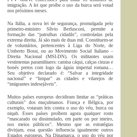
imigração. A lei que proíbe o uso da burca será votad
nos próximos meses.
Na Itália, a nova lei de segurança, promulgada pelo
primeiro-ministro Sílvio Berlusconi, permite a
formação das “patrulhas cidadãs”, controladas pela
extrema direita. Já são mais de duas mil. Constituem-se
de voluntários, pertencentes à Liga do Norte, de
Umberto Bossi, ou ao Movimento Social Italiano –
Direita Nacional (MSI-DN). Os militantes usam
vestimentas paramilitares: camisa cáqui, calças cinzas e
bonés pretos com logo da águia imperial romana…
Seu objetivo declarado é: “Salvar a integridade
nacional” e “limpar” as cidades e vilarejos de
“imigrantes indesejáveis”.
Muitos países europeus decidiram limitar as “práticas
culturais” dos muçulmanos. França e Bélgica, por
exemplo, votaram leis contra o uso do véu, burca ou
niqab. Esses países proíbem agora qualquer rosto
“mascarado ou dissimulado, em parte ou por inteiro,
nos meios públicos”. Mesmo que as estratégias
divirjam, essa questão influencia igualmente outros
Estados europeus. Na Dinamarca, o uso do véu por