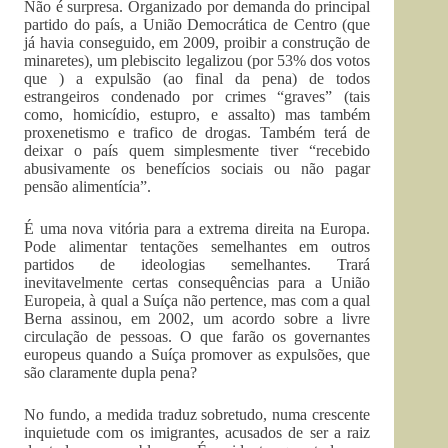
Não é surpresa. Organizado por demanda do principal
partido do país, a União Democrática de Centro (que
já havia conseguido, em 2009, proibir a construção de
minaretes), um plebiscito legalizou (por 53% dos votos
que ) a expulsão (ao final da pena) de todos
estrangeiros condenado por crimes “graves” (tais
como, homicídio, estupro, e assalto) mas também
proxenetismo e trafico de drogas. Também terá de
deixar o país quem simplesmente tiver “recebido
abusivamente os benefícios sociais ou não pagar
pensão alimentícia”.
É uma nova vitória para a extrema direita na Europa.
Pode alimentar tentações semelhantes em outros
partidos de ideologias semelhantes. Trará
inevitavelmente certas consequências para a União
Europeia, à qual a Suíça não pertence, mas com a qual
Berna assinou, em 2002, um acordo sobre a livre
circulação de pessoas. O que farão os governantes
europeus quando a Suíça promover as expulsões, que
são claramente dupla pena?
No fundo, a medida traduz sobretudo, numa crescente
inquietude com os imigrantes, acusados de ser a raiz