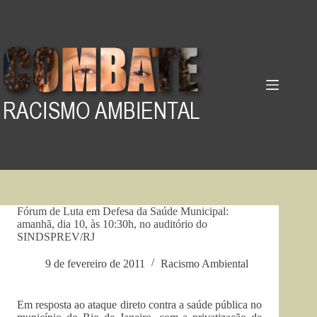
Pular
para
o
conteúdo
Fórum de Luta em Defesa da Saúde Municipal:
amanhã, dia 10, às 10:30h, no auditório do
SINDSPREV/RJ
9 de fevereiro de 2011
Racismo Ambiental
Em resposta ao ataque direto contra a saúde pública no