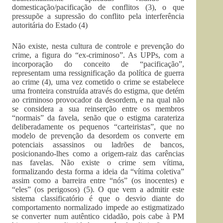
domesticação/pacificação de conflitos (3), o que
pressupõe a supressão do conflito pela interferência
autoritária do Estado (4)
Não existe, nesta cultura de controle e prevenção do
crime, a figura do “ex-criminoso”. As UPPs, com a
incorporação do conceito de “pacificação”,
representam uma ressignificação da política de guerra
ao crime (4), uma vez cometido o crime se estabelece
uma fronteira construída através do estigma, que detém
ao criminoso provocador da desordem, e na qual não
se considera a sua reinserção entre os membros
“normais” da favela, senão que o estigma carateriza
deliberadamente os pequenos “carteiristas”, que no
modelo de prevenção da desordem os converte em
potenciais assassinos ou ladrões de bancos,
posicionando-lhes como a origem-raiz das carências
nas favelas. Não existe o crime sem vítima,
formalizando desta forma a ideia da “vítima coletiva”
assim como a barreira entre “nós” (os inocentes) e
“eles” (os perigosos) (5). O que vem a admitir este
sistema classificatório é que o desvio diante do
comportamento normalizado impede ao estigmatizado
se converter num autêntico cidadão, pois cabe à PM