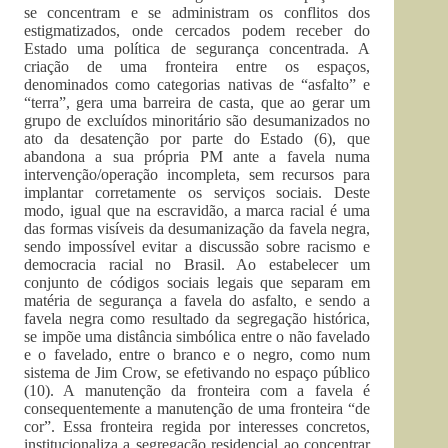
se concentram e se administram os conflitos dos
estigmatizados, onde cercados podem receber do
Estado uma política de segurança concentrada. A
criação de uma fronteira entre os espaços,
denominados como categorias nativas de “asfalto” e
“terra”, gera uma barreira de casta, que ao gerar um
grupo de excluídos minoritário são desumanizados no
ato da desatenção por parte do Estado (6), que
abandona a sua própria PM ante a favela numa
intervenção/operação incompleta, sem recursos para
implantar corretamente os serviços sociais. Deste
modo, igual que na escravidão, a marca racial é uma
das formas visíveis da desumanização da favela negra,
sendo impossível evitar a discussão sobre racismo e
democracia racial no Brasil. Ao estabelecer um
conjunto de códigos sociais legais que separam em
matéria de segurança a favela do asfalto, e sendo a
favela negra como resultado da segregação histórica,
se impõe uma distância simbólica entre o não favelado
e o favelado, entre o branco e o negro, como num
sistema de Jim Crow, se efetivando no espaço público
(10). A manutenção da fronteira com a favela é
consequentemente a manutenção de uma fronteira “de
cor”. Essa fronteira regida por interesses concretos,
institucionaliza a segregação residencial ao concentrar