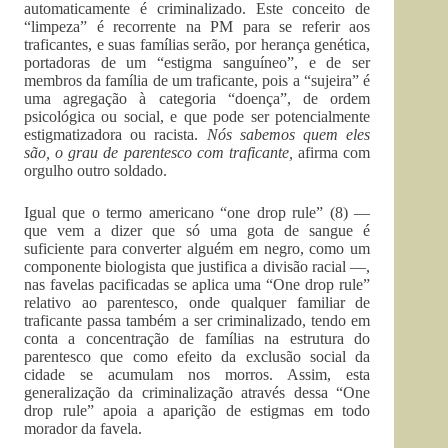
automaticamente é criminalizado. Este conceito de
“limpeza” é recorrente na PM para se referir aos
traficantes, e suas famílias serão, por herança genética,
portadoras de um “estigma sanguíneo”, e de ser
membros da família de um traficante, pois a “sujeira” é
uma agregação à categoria “doença”, de ordem
psicológica ou social, e que pode ser potencialmente
estigmatizadora ou racista.
Nós sabemos quem eles
são, o grau de parentesco com traficante,
afirma com
orgulho outro soldado.
Igual que o termo americano “one drop rule” (8) —
que vem a dizer que só uma gota de sangue é
suficiente para converter alguém em negro, como um
componente biologista que justifica a divisão racial —,
nas favelas pacificadas se aplica uma “One drop rule”
relativo ao parentesco, onde qualquer familiar de
traficante passa também a ser criminalizado, tendo em
conta a concentração de famílias na estrutura do
parentesco que como efeito da exclusão social da
cidade se acumulam nos morros. Assim, esta
generalização da criminalização através dessa “One
drop rule” apoia a aparição de estigmas em todo
morador da favela.