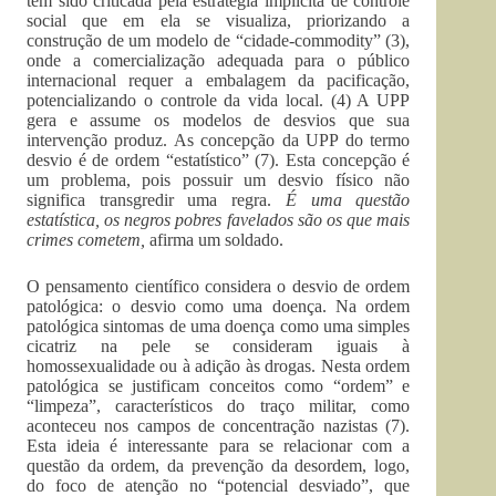
tem sido criticada pela estratégia implícita de controle
social que em ela se visualiza, priorizando a
construção de um modelo de “cidade-commodity” (3),
onde a comercialização adequada para o público
internacional requer a embalagem da pacificação,
potencializando o controle da vida local. (4) A UPP
gera e assume os modelos de desvios que sua
intervenção produz. As concepção da UPP do termo
desvio é de ordem “estatístico” (7). Esta concepção é
um problema, pois possuir um desvio físico não
significa transgredir uma regra.
É uma questão
estatística, os negros pobres favelados são os que mais
crimes cometem,
afirma um soldado.
O pensamento científico considera o desvio de ordem
patológica: o desvio como uma doença. Na ordem
patológica sintomas de uma doença como uma simples
cicatriz na pele se consideram iguais à
homossexualidade ou à adição às drogas. Nesta ordem
patológica se justificam conceitos como “ordem” e
“limpeza”, característicos do traço militar, como
aconteceu nos campos de concentração nazistas (7).
Esta ideia é interessante para se relacionar com a
questão da ordem, da prevenção da desordem, logo,
do foco de atenção no “potencial desviado”, que