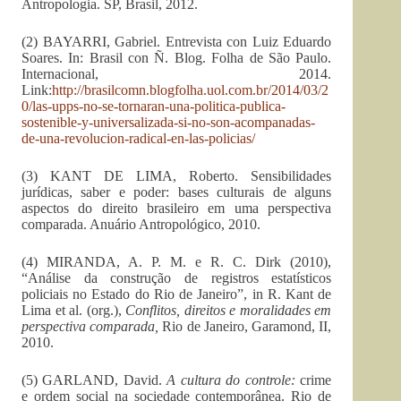
Antropologia. SP, Brasil, 2012.
(2) BAYARRI, Gabriel. Entrevista con Luiz Eduardo
Soares. In: Brasil con Ñ. Blog. Folha de São Paulo.
Internacional, 2014.
Link:
http://brasilcomn.blogfolha.uol.com.br/2014/03/2
0/las-upps-no-se-tornaran-una-politica-publica-
sostenible-y-universalizada-si-no-son-acompanadas-
de-una-revolucion-radical-en-las-policias/
(3) KANT DE LIMA, Roberto. Sensibilidades
jurídicas, saber e poder: bases culturais de alguns
aspectos do direito brasileiro em uma perspectiva
comparada. Anuário Antropológico, 2010.
(4) MIRANDA, A. P. M. e R. C. Dirk (2010),
“Análise da construção de registros estatísticos
policiais no Estado do Rio de Janeiro”, in R. Kant de
Lima et al. (org.),
Conflitos, direitos e moralidades em
perspectiva comparada,
Rio de Janeiro, Garamond, II,
2010.
(5) GARLAND, David.
A cultura do controle:
crime
e ordem social na sociedade contemporânea. Rio de