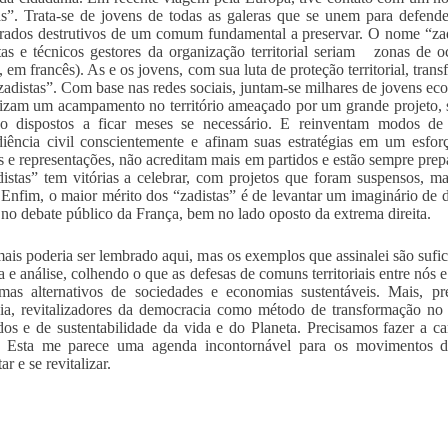
as”. Trata-se de jovens de todas as galeras que se unem para defende
rados destrutivos de um comum fundamental a preservar. O nome “z
tas e técnicos gestores da organização territorial seriam zonas de
”, em francês). As e os jovens, com sua luta de proteção territorial, t
adistas”. Com base nas redes sociais, juntam-se milhares de jovens ecol
izam um acampamento no território ameaçado por um grande projeto, se
ão dispostos a ficar meses se necessário. E reinventam modos de 
iência civil conscientemente e afinam suas estratégias em um esfor
os e representações, não acreditam mais em partidos e estão sempre prep
istas” tem vitórias a celebrar, com projetos que foram suspensos, 
. Enfim, o maior mérito dos “zadistas” é de levantar um imaginário de 
 no debate público da França, bem no lado oposto da extrema direita.
ais poderia ser lembrado aqui, mas os exemplos que assinalei são suf
a e análise, colhendo o que as defesas de comuns territoriais entre nós
mas alternativos de sociedades e economias sustentáveis. Mais, pr
ia, revitalizadores da democracia como método de transformação no se
dos e de sustentabilidade da vida e do Planeta. Precisamos fazer a car
 Esta me parece uma agenda incontornável para os movimentos da
ar e se revitalizar.