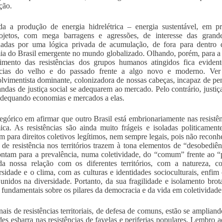
ção.
a a produção de energia hidrelétrica – energia sustentável, em pr
ojetos, com mega barragens e agressões, de interesse das grandes
das por uma lógica privada de acumulação, de fora para dentro dos
a do Brasil emergente no mundo globalizado. Olhando, porém, para a d
imento das resistências dos grupos humanos atingidos fica evident
ências do velho e do passado frente a algo novo e moderno. Ve
lvimentista dominante, colonizadora de nossas cabeças, incapaz de pe
ndas de justiça social se adequarem ao mercado. Pelo contrário, justiç
dequando economias e mercados a elas.
egórico em afirmar que outro Brasil está embrionariamente nas resistênc
ca. As resistências são ainda muito frágeis e isoladas politicamen
 para direitos coletivos legítimos, nem sempre legais, pois não reconhe
s de resistência nos territórios trazem à tona elementos de “desobediên
ntam para a prevalência, numa coletividade, do “comum” frente ao “p
da nossa relação com os diferentes territórios, com a natureza, 
rsidade e o clima, com as culturas e identidades socioculturais, enf
unidos na diversidade. Portanto, da sua fragilidade e isolamento bro
 fundamentais sobre os pilares da democracia e da vida em coletividade
inais de resistências territoriais, de defesa de comuns, estão se ampl
des esbarra nas resistências de favelas e periferias populares. Lembr