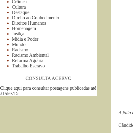
Crônica
Cultura
Destaque
Direito ao Conhecimento
Direitos Humanos
Homenagem
Justiça
Mídia e Poder
Mundo
Racismo
Racismo Ambiental
Reforma Agrária
Trabalho Escravo
CONSULTA ACERVO
Clique aqui para consultar postagens publicadas até
31/dez/15
.
A falta
Cândid