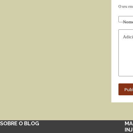
O seu en
Nom
Adici
Pub
SOBRE O BLOG
MA
IN