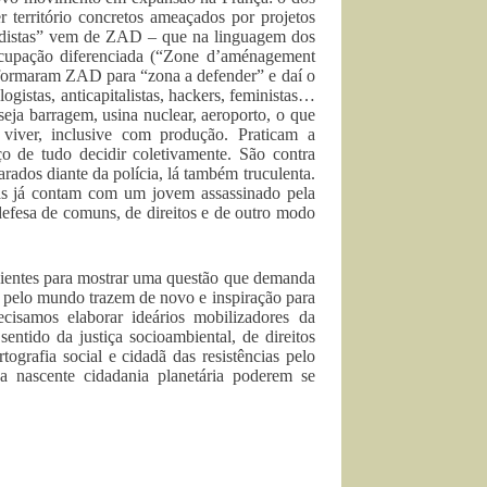
r território concretos ameaçados por projetos
adistas” vem de ZAD – que na linguagem dos
 ocupação diferenciada (“Zone d’aménagement
ransformaram ZAD para “zona a defender” e daí o
ogistas, anticapitalistas, hackers, feministas…
ja barragem, usina nuclear, aeroporto, o que
viver, inclusive com produção. Praticam a
ço de tudo decidir coletivamente. São contra
arados diante da polícia, lá também truculenta.
mas já contam com um jovem assassinado pela
defesa de comuns, de direitos e de outro modo
icientes para mostrar uma questão que demanda
 e pelo mundo trazem de novo e inspiração para
ecisamos elaborar ideários mobilizadores da
ntido da justiça socioambiental, de direitos
tografia social e cidadã das resistências pelo
 nascente cidadania planetária poderem se