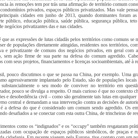
tência às remoções tem por trás uma afirmação de território comum const
, condomínios privados, espaços públicos privatizados. Mas vale pens
principais cidades em junho de 2013, quando dominantes foram as d
rte público, educação pública, saúde pública, segurança pública, t
e negócios privatizantes das e nas cidades.
é que as expressões de lutas cidadãs pelos territórios como comuns se 
er de populações diretamente atingidas, residentes nos territórios, co
iva e privatizante de comuns dos negócios privados, em geral com 
, sem ação firme de sua parte na defesa do comum agredido. Cabe s
s com seus projetos, financiamentos e licenças socioambientais, até à rev
il, pouco discutimos o que se passa na China, por exemplo. Uma gra
ismo agressivamente implantado pelo Estado, são de populações locais
 substancialmente o seu modo de conviver no território em questã
izador, pouco se divulga a respeito. O mais curioso é que no contexto ch
es e desobediência civil – como são geralmente tais lutas em qualque
rno central e demandam a sua intervenção contra as decisões de autorid
 é a defesa do que é considerado um comum sendo agredido. Os eme
endo desafiados a se conectar com esta outra China, de trincheiras de res
mentos como os “indignados” e os “
occupy
” também resgataram prátic
izadas com ocupação de espaços públicos simbólicos, de praças e r
da cidadania. Em recente viagem pela Europa, tive contato com um 