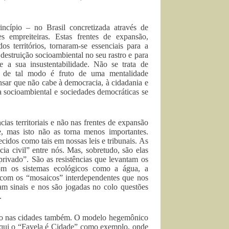
incípio – no Brasil concretizada através de
 empreiteiras. Estas frentes de expansão,
 territórios, tornaram-se essenciais para a
estruição socioambiental no seu rastro e para
e a sua insustentabilidade. Não se trata de
r de tal modo é fruto de uma mentalidade
nsar que não cabe à democracia, à cidadania e
a socioambiental e sociedades democráticas se
ias territoriais e não nas frentes de expansão
te, mas isto não as torna menos importantes.
cidos como tais em nossas leis e tribunais. As
cia civil” entre nós. Mas, sobretudo, são elas
rivado”. São as resistências que levantam os
com os sistemas ecológicos como a água, a
im com os “mosaicos” interdependentes que nos
tam sinais e nos são jogadas no colo questões
.
iando nas cidades também. O modelo hegemônico
o aqui o “Favela é Cidade” como exemplo, onde