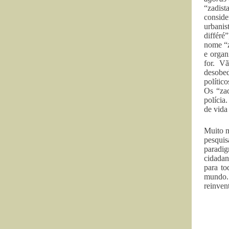
“zadist
conside
urbanis
différé
nome “z
e organ
for. V
desobed
polític
Os “zad
polícia
de vida
Muito m
pesquis
paradig
cidadan
para to
mundo.
reinvent