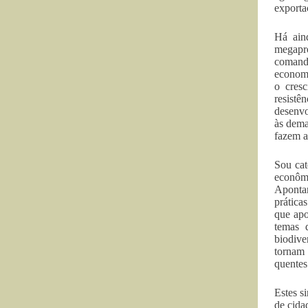
exporta
Há aind
megapr
comanda
economi
o cresc
resist
desenvo
às dema
fazem a
Sou cat
econômi
Apontam
prática
que apo
temas 
biodive
tornam 
quentes
Estes s
de cida