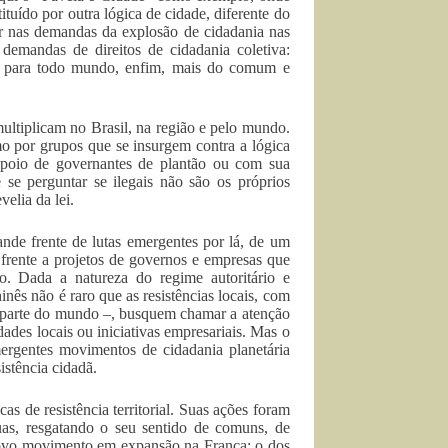
ituído por outra lógica de cidade, diferente do
ar nas demandas da explosão de cidadania nas
emandas de direitos de cidadania coletiva:
eto para todo mundo, enfim, mais do comum e
multiplicam no Brasil, na região e pelo mundo.
mo por grupos que se insurgem contra a lógica
apoio de governantes de plantão ou com sua
e perguntar se ilegais não são os próprios
elia da lei.
nde frente de lutas emergentes por lá, de um
 frente a projetos de governos e empresas que
o. Dada a natureza do regime autoritário e
inês não é raro que as resistências locais, com
r parte do mundo –, busquem chamar a atenção
ades locais ou iniciativas empresariais. Mas o
rgentes movimentos de cidadania planetária
istência cidadã.
as de resistência territorial. Suas ações foram
uas, resgatando o seu sentido de comuns, de
novo movimento em expansão na França: o dos