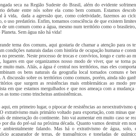
ngada seca na Região Sudeste do Brasil, além do evidente sofrimen
ário debate entre nós sobre ela como bem comum. Estamos desco
al à vida, dada a agressão que, como coletividade, fazemos ao cic
o, o uso predatório. Enfim, tomamos consciência de que existem limite
o de um comum como a água, mesmo num território como o brasileiro, 
 Planeta. Sem água não há vida!
rande tema dos comuns, aqui gostaria de chamar a atenção para os t
zam condições naturais dadas com história de ocupação humana e constr
o no presente. Neste processo de trocas e convívios, longo e curto ao 
 lugares em que organizamos nosso modo de viver, que se torna par
 e muito mais. Aliás, a água é central nos territórios, mas eles compor
mbinam os bens naturais da geografia local tornados comuns e ben
 A discussão sobre os territórios como comuns, porém, ainda não ganh
ritórios que surgem as resistências mais emblemáticas ao modo predat
sta em que estamos mergulhados e que nos ameaça com a mudança cli
ios as tomo como trincheiras antissistêmicas.
aqui, em primeiro lugar, o pipocar de resistências ao neoextrativismo 
 O extrativismo mais primário voltado para exportação, com minas que de
aís de mineração do continente. Isto vai aumentar em muito caso se rea
o por dia do pré-sal na próxima década. Quanto vamos destruir em nom
 e ambientalmente falando. Mas há o extrativismo de água, solo, 
ócio acaparador de terras, de transgênicos e toneladas de químic