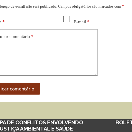
dereço de e-mail não será publicado.
Campos obrigatórios são marcados com
*
e
*
E-mail
*
onar comentário
*
licar comentário
PA DE CONFLITOS ENVOLVENDO
BOLE
JUSTIÇA AMBIENTAL E SAÚDE