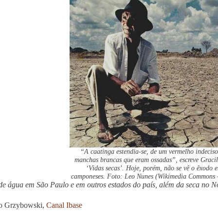
“A caatinga estendia-se, de um vermelho indeciso
manchas brancas que eram ossadas”, escreve Grac
‘Vidas secas’. Hoje, porém, não se vê o êxodo 
camponeses. Foto: Leo Nunes (Wikimedia Commons 
 de água em São Paulo e em outros estados do país, além da seca no No
o Grzybowski,
Canal Ibase