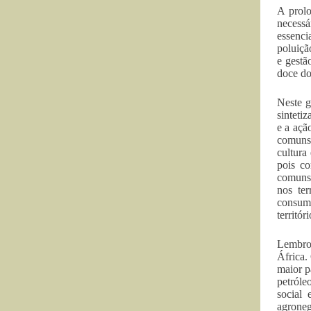
A prolo
necess
essenci
poluiçã
e gestã
doce do
Neste g
sinteti
e a açã
comuns,
cultura
pois co
comuns.
nos ter
consumi
territór
Lembro 
África.
maior p
petróle
social
agroneg