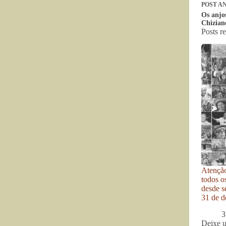
POST
AN
Os anjos
Chizian
Posts r
Atenção
todos o
desde se
31 de d
3
Deixe 