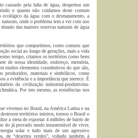
to causado pela falta de água, despertou um
brindo o quanto não cuidamos deste comum
lo ecológico da água com o desmatamento, a
s naturais, onde o problema tem a ver com uso
dotado das maiores reservas naturais de água
erritórios que compartimos, como comuns que
ução social ao longo de gerações, mais a vida
mesmo tempo, criamos os territórios como bens
te de nossa identidade, endereço, memória,
tam muitos elementos constitutivos do que são,
s produzidos, materiais e simbólicos, como
ou a evidência e a importância que merece. É
ório da civilização industrial-produtivista-
mática. Por isto mesmo, as resistências nos
que vivemos no Brasil, na América Latina e na
stroem territórios inteiros, tornou o Brasil o
lize a meta de exportar 4 milhões de barris de
e do já provado modo insustentável de viver,
energia solar e tudo mais de um agressivo
os, de “desertos verdes”, voltado também à