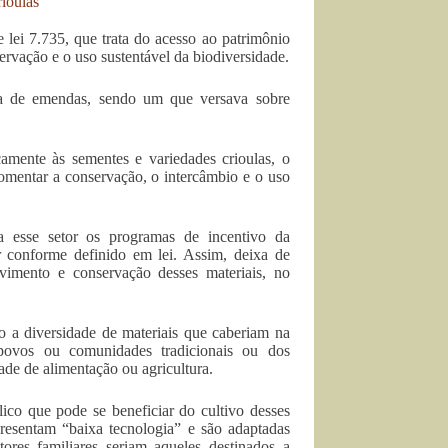
lei 7.735, que trata do acesso ao patrimônio
ervação e o uso sustentável da biodiversidade.
na de emendas, sendo um que versava sobre
amente às sementes e variedades crioulas, o
omentar a conservação, o intercâmbio e o uso
 a esse setor os programas de incentivo da
ar conforme definido em lei. Assim, deixa de
olvimento e conservação desses materiais, no
o a diversidade de materiais que caberiam na
 povos ou comunidades tradicionais ou dos
dade de alimentação ou agricultura.
ico que pode se beneficiar do cultivo desses
presentam “baixa tecnologia” e são adaptadas
ltores familiares seriam aqueles destinados a