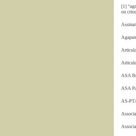
[1] “agr
ou crio
Assinam
Agapa
Articul
Articul
ASA Br
ASA Pa
AS-PTA 
Associa
Associa