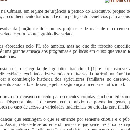
 na Câmara, em regime de urgência a pedido do Executivo, projeto de 
o, ao conhecimento tradicional e da repartição de benefícios para a cons
esulta da junção de dois outros projetos e de mais de uma cente
rsidade e outro sobre agrobiodiversidade.
s abordados pelo PL são amplos, mas no que diz respeito especific
 é uma grande ameaça aos programas e políticas em curso que visam f
ateriais.
sta cria a categoria de agricultor tradicional [1] e circunscreve
diversidade, excluindo destes todo o universo da agricultura famili
cer a contribuição histórica dos agricultores familiares no desenv
mento associado e de seu papel na segurança alimentar e nutricional.
 novo e extensivo conceito para sementes crioulas, também reduzind
ção. Dispensa ainda o consentimento prévio de povos indígenas,
tores no caso de acesso a variedades tradicionais ou crioulas para finali
anças que restringem o que se entende por semente crioula e o públ
is. Assim, retrocede-se ao entendimento de que sementes crioulas re
aos agricultores “tradicionais”, de subsistência, enquanto os agricu