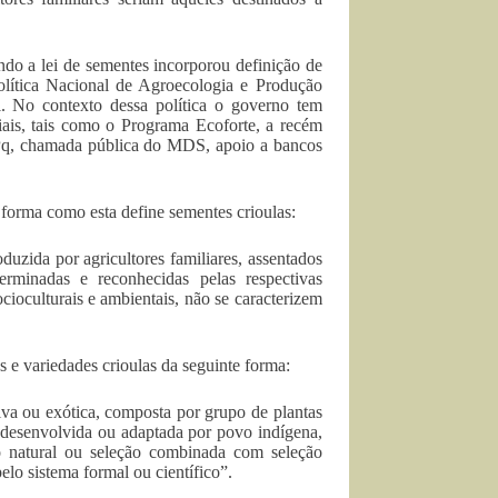
ndo a lei de sementes incorporou definição de
Política Nacional de Agroecologia e Produção
al. No contexto dessa política o governo tem
iais, tais como o Programa Ecoforte, a recém
Pq, chamada pública do MDS, apoio a bancos
 forma como esta define sementes crioulas:
oduzida por agricultores familiares, assentados
erminadas e reconhecidas pelas respectivas
ioculturais e ambientais, não se caracterizem
 e variedades crioulas da seguinte forma:
tiva ou exótica, composta por grupo de plantas
 desenvolvida ou adaptada por povo indígena,
ão natural ou seleção combinada com seleção
o sistema formal ou científico”.