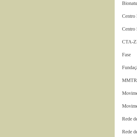
Bionatu
Centro 
Centro 
CTA-
Fase
Fundaç
MMTR
Movime
Movimen
Rede de
Rede de