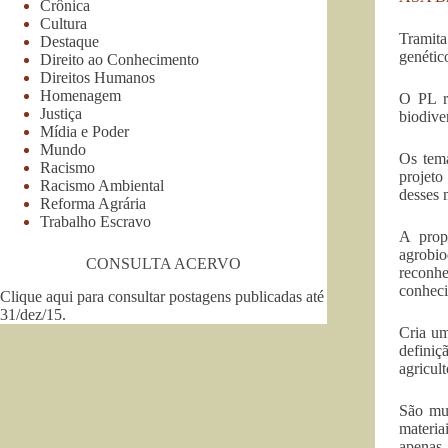
Crônica
Cultura
Tramita
Destaque
genétic
Direito ao Conhecimento
Direitos Humanos
Homenagem
O PL r
Justiça
biodive
Mídia e Poder
Mundo
Os tema
Racismo
projeto
Racismo Ambiental
desses m
Reforma Agrária
Trabalho Escravo
A propo
agrobio
CONSULTA ACERVO
reconhe
conheci
Clique aqui para consultar postagens publicadas até
31/dez/15
.
Cria um
defini
agricul
São mud
materia
apenas 