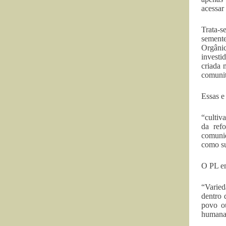
acessar
Trata-s
semente
Orgânic
investi
criada 
comunit
Essas e
“cultiv
da refo
comunid
como su
O PL em
“Varied
dentro 
povo ou
humana 