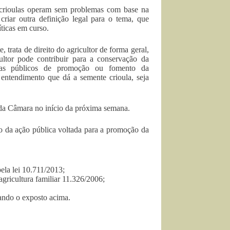
 crioulas operam sem problemas com base na
riar outra definição legal para o tema, que
ticas em curso.
, trata de direito do agricultor de forma geral,
cultor pode contribuir para a conservação da
mas públicos de promoção ou fomento da
 entendimento que dá a semente crioula, seja
a da Câmara no início da próxima semana.
po da ação pública voltada para a promoção da
pela lei 10.711/2013;
agricultura familiar 11.326/2006;
ando o exposto acima.