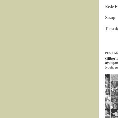
Rede E
Sasop
Terra d
POST
AN
Gilbert
avançam
Posts r