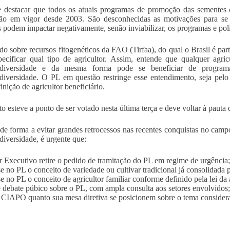
 destacar que todos os atuais programas de promoção das sementes
ção em vigor desde 2003. São desconhecidas as motivações para se c
 podem impactar negativamente, senão inviabilizar, os programas e polí
do sobre recursos fitogenéticos da FAO (Tirfaa), do qual o Brasil é parte
ecificar qual tipo de agricultor. Assim, entende que qualquer agri
odiversidade e da mesma forma pode se beneficiar de progra
diversidade. O PL em questão restringe esse entendimento, seja pelo
inição de agricultor beneficiário.
to esteve a ponto de ser votado nesta última terça e deve voltar à paut
de forma a evitar grandes retrocessos nas recentes conquistas no cam
diversidade, é urgente que:
 Executivo retire o pedido de tramitação do PL em regime de urgência;
e no PL o conceito de variedade ou cultivar tradicional já consolidada 
e no PL o conceito de agricultor familiar conforme definido pela lei da 
 debate púbico sobre o PL, com ampla consulta aos setores envolvidos;
 CIAPO quanto sua mesa diretiva se posicionem sobre o tema consider