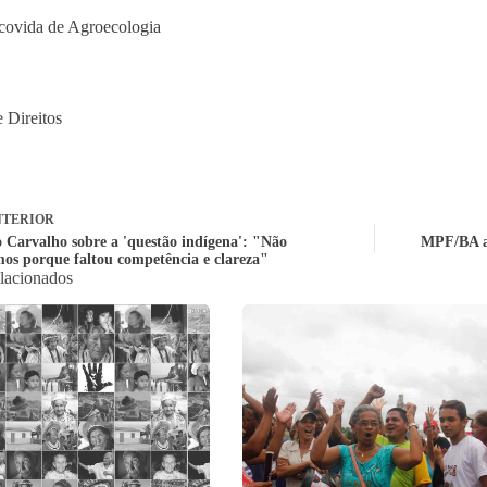
covida de Agroecologia
e Direitos
TERIOR
o Carvalho sobre a 'questão indígena': "Não
MPF/BA aj
os porque faltou competência e clareza"
elacionados