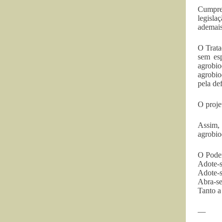
Cumpre
legisla
ademais
O Trata
sem esp
agrobi
agrobio
pela def
O proje
Assim, 
agrobio
O Poder
Adote-s
Adote-s
Abra-se
Tanto a
—