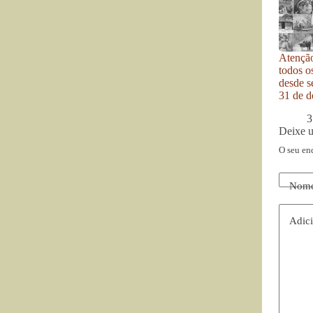
Atenção
todos o
desde se
31 de d
3
Deixe 
O seu en
Nom
Adici