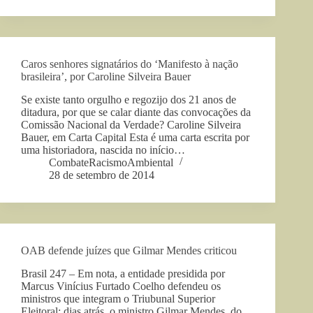
Caros senhores signatários do ‘Manifesto à nação
brasileira’, por Caroline Silveira Bauer
Se existe tanto orgulho e regozijo dos 21 anos de
ditadura, por que se calar diante das convocações da
Comissão Nacional da Verdade? Caroline Silveira
Bauer, em Carta Capital Esta é uma carta escrita por
uma historiadora, nascida no início…
CombateRacismoAmbiental
28 de setembro de 2014
OAB defende juízes que Gilmar Mendes criticou
Brasil 247 – Em nota, a entidade presidida por
Marcus Vinícius Furtado Coelho defendeu os
ministros que integram o Triubunal Superior
Eleitoral; dias atrás, o ministro Gilmar Mendes, do