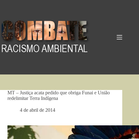
Pular
para
o
conteúdo
MT – Justiça acata pedido que obriga Funai e União
redelimitar Terra Indígena
4 de abril de 2014