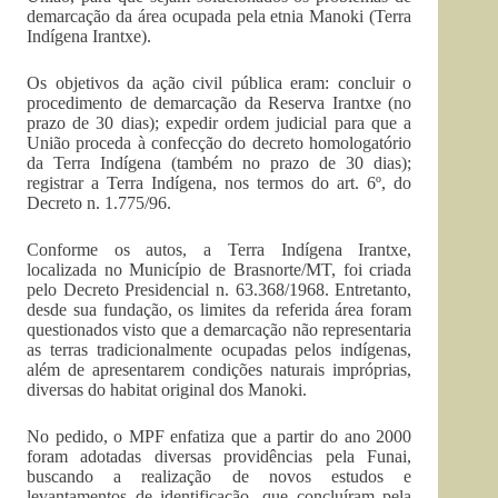
demarcação da área ocupada pela etnia Manoki (Terra
Indígena Irantxe).
Os objetivos da ação civil pública eram: concluir o
procedimento de demarcação da Reserva Irantxe (no
prazo de 30 dias); expedir ordem judicial para que a
União proceda à confecção do decreto homologatório
da Terra Indígena (também no prazo de 30 dias);
registrar a Terra Indígena, nos termos do art. 6º, do
Decreto n. 1.775/96.
Conforme os autos, a Terra Indígena Irantxe,
localizada no Município de Brasnorte/MT, foi criada
pelo Decreto Presidencial n. 63.368/1968. Entretanto,
desde sua fundação, os limites da referida área foram
questionados visto que a demarcação não representaria
as terras tradicionalmente ocupadas pelos indígenas,
além de apresentarem condições naturais impróprias,
diversas do habitat original dos Manoki.
No pedido, o MPF enfatiza que a partir do ano 2000
foram adotadas diversas providências pela Funai,
buscando a realização de novos estudos e
levantamentos de identificação, que concluíram pela