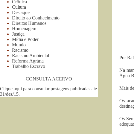
Crônica
Cultura
Destaque
Direito ao Conhecimento
Direitos Humanos
Homenagem
Justiça
Mídia e Poder
Mundo
Racismo
Racismo Ambiental
Por Raf
Reforma Agrária
Trabalho Escravo
Na manh
Água Br
CONSULTA ACERVO
Mais de
Clique aqui para consultar postagens publicadas até
31/dez/15
.
Os aca
destina
Os Sem 
adequad