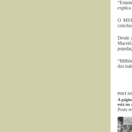
“Estamo
explica
O MST 
conclus
Desde 
Maceió
populaç
“Milhõe
dos tra
POST
AN
A págin
está no 
Posts r