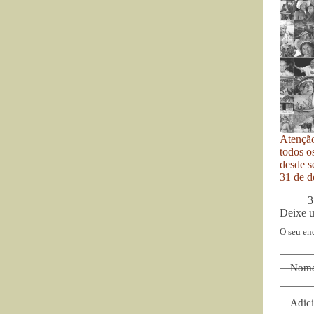
Atenção
todos o
desde se
31 de d
3
Deixe 
O seu en
Nom
Adici