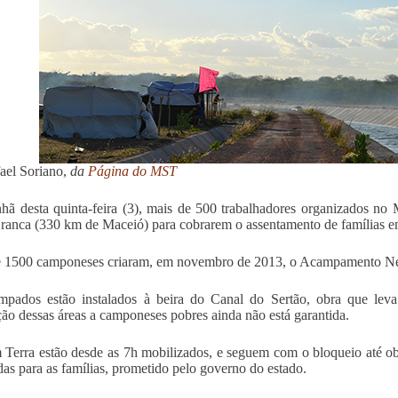
ael Soriano,
d
a
Página do MST
ã desta quinta-feira (3), mais de 500 trabalhadores organizados n
anca (330 km de Maceió) para cobrarem o assentamento de famílias em 
 1500 camponeses criaram, em novembro de 2013, o Acampamento Nels
mpados estão instalados à beira do Canal do Sertão, obra que lev
ção dessas áreas a camponeses pobres ainda não está garantida.
Terra estão desde as 7h mobilizados, e seguem com o bloqueio até ob
as para as famílias, prometido pelo governo do estado.