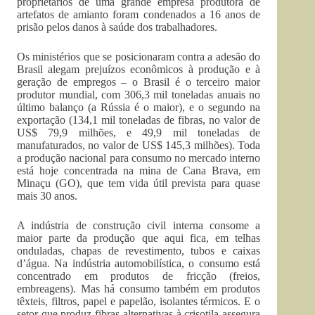
proprietários de uma grande empresa produtora de
artefatos de amianto foram condenados a 16 anos de
prisão pelos danos à saúde dos trabalhadores.
Os ministérios que se posicionaram contra a adesão do
Brasil alegam prejuízos econômicos à produção e à
geração de empregos – o Brasil é o terceiro maior
produtor mundial, com 306,3 mil toneladas anuais no
último balanço (a Rússia é o maior), e o segundo na
exportação (134,1 mil toneladas de fibras, no valor de
US$ 79,9 milhões, e 49,9 mil toneladas de
manufaturados, no valor de US$ 145,3 milhões). Toda
a produção nacional para consumo no mercado interno
está hoje concentrada na mina de Cana Brava, em
Minaçu (GO), que tem vida útil prevista para quase
mais 30 anos.
A indústria de construção civil interna consome a
maior parte da produção que aqui fica, em telhas
onduladas, chapas de revestimento, tubos e caixas
d’água. Na indústria automobilística, o consumo está
concentrado em produtos de fricção (freios,
embreagens). Mas há consumo também em produtos
têxteis, filtros, papel e papelão, isolantes térmicos. E o
setor que produz fibras alternativas à crisotila assegura