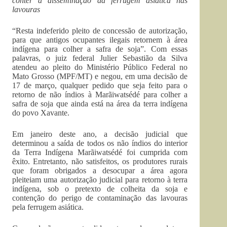
conter a disseminação da ferrugem asiática nas
lavouras
“Resta indeferido pleito de concessão de autorização,
para que antigos ocupantes ilegais retornem à área
indígena para colher a safra de soja”. Com essas
palavras, o juiz federal Julier Sebastião da Silva
atendeu ao pleito do Ministério Público Federal no
Mato Grosso (MPF/MT) e negou, em uma decisão de
17 de março, qualquer pedido que seja feito para o
retorno de não índios à Marãiwatsédé para colher a
safra de soja que ainda está na área da terra indígena
do povo Xavante.
Em janeiro deste ano, a decisão judicial que
determinou a saída de todos os não índios do interior
da Terra Indígena Marãiwatsédé foi cumprida com
êxito. Entretanto, não satisfeitos, os produtores rurais
que foram obrigados a desocupar a área agora
pleiteiam uma autorização judicial para retorno à terra
indígena, sob o pretexto de colheita da soja e
contenção do perigo de contaminação das lavouras
pela ferrugem asiática.