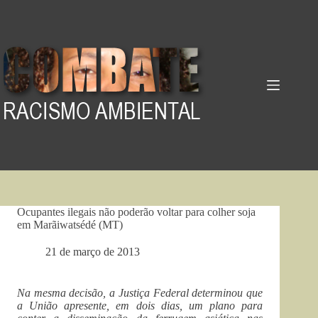
Pular
para
o
conteúdo
Ocupantes ilegais não poderão voltar para colher soja
em Marãiwatsédé (MT)
21 de março de 2013
Na mesma decisão, a Justiça Federal determinou que
a União apresente, em dois dias, um plano para