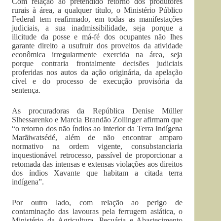
Com relação ao pretendido retorno dos produtores
rurais à área, a qualquer título, o Ministério Público
Federal tem reafirmado, em todas as manifestações
judiciais, a sua inadmissibilidade, seja porque a
ilicitude da posse e má-fé dos ocupantes não lhes
garante direito a usufruir dos proveitos da atividade
econômica irregularmente exercida na área, seja
porque contraria frontalmente decisões judiciais
proferidas nos autos da ação originária, da apelação
cível e do processo de execução provisória da
sentença.
As procuradoras da República Denise Müller
Slhessarenko e Marcia Brandão Zollinger afirmam que
“o retorno dos não índios ao interior da Terra Indígena
Marãiwatsédé, além de não encontrar amparo
normativo na ordem vigente, consubstanciaria
inquestionável retrocesso, passível de proporcionar a
retomada das intensas e extensas violações aos direitos
dos índios Xavante que habitam a citada terra
indígena”.
Por outro lado, com relação ao perigo de
contaminação das lavouras pela ferrugem asiática, o
Ministério da Agricultura, Pecuária e Abastecimento