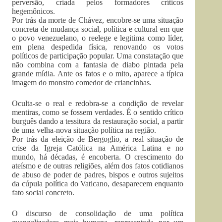
perversão, criada pelos formadores críticos
hegemônicos.
Por trás da morte de Chávez, encobre-se uma situação
concreta de mudança social, política e cultural em que
o povo venezuelano, o reelege e legitima como líder,
em plena despedida física, renovando os votos
políticos de participação popular. Uma constatação que
não combina com a fantasia de diabo pintada pela
grande mídia. Ante os fatos e o mito, aparece a típica
imagem do monstro comedor de criancinhas.
Oculta-se o real e redobra-se a condição de revelar
mentiras, como se fossem verdades. É o sentido crítico
burguês dando a tessitura da restauração social, a partir
de uma velha-nova situação política na região.
Por trás da eleição de Bergoglio, a real situação de
crise da Igreja Católica na América Latina e no
mundo, há décadas, é encoberta. O crescimento do
ateísmo e de outras religiões, além dos fatos cotidianos
de abuso de poder de padres, bispos e outros sujeitos
da cúpula política do Vaticano, desaparecem enquanto
fato social concreto.
O discurso de consolidação de uma política