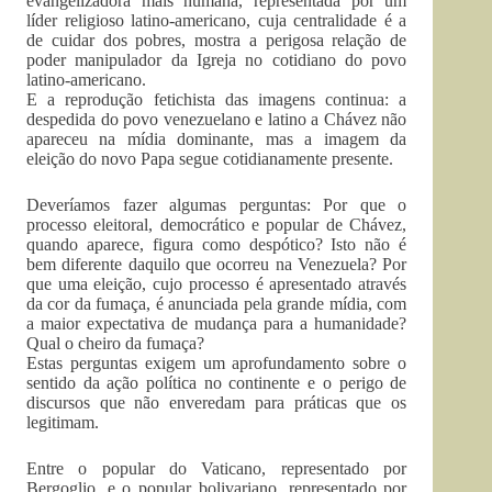
evangelizadora mais humana, representada por um
líder religioso latino-americano, cuja centralidade é a
de cuidar dos pobres, mostra a perigosa relação de
poder manipulador da Igreja no cotidiano do povo
latino-americano.
E a reprodução fetichista das imagens continua: a
despedida do povo venezuelano e latino a Chávez não
apareceu na mídia dominante, mas a imagem da
eleição do novo Papa segue cotidianamente presente.
Deveríamos fazer algumas perguntas: Por que o
processo eleitoral, democrático e popular de Chávez,
quando aparece, figura como despótico? Isto não é
bem diferente daquilo que ocorreu na Venezuela? Por
que uma eleição, cujo processo é apresentado através
da cor da fumaça, é anunciada pela grande mídia, com
a maior expectativa de mudança para a humanidade?
Qual o cheiro da fumaça?
Estas perguntas exigem um aprofundamento sobre o
sentido da ação política no continente e o perigo de
discursos que não enveredam para práticas que os
legitimam.
Entre o popular do Vaticano, representado por
Bergoglio, e o popular bolivariano, representado por