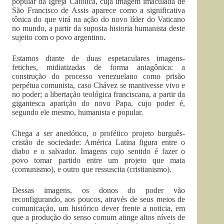
popular da Igreja Católica, cuja imagem imaculada de
São Francisco de Assis aparece como a significativa
tônica do que virá na ação do novo líder do Vaticano
no mundo, a partir da suposta historia humanista deste
sujeito com o povo argentino.
Estamos diante de duas espetaculares imagens-
fetiches, midiatizadas de forma antagônica: a
construção do processo venezuelano como prisão
perpétua comunista, caso Chávez se mantivesse vivo e
no poder; a libertação teológica franciscana, a partir da
gigantesca aparição do novo Papa, cujo poder é,
segundo ele mesmo, humanista e popular.
Chega a ser anedótico, o profético projeto burguês-
cristão de sociedade: América Latina figura entre o
diabo e o salvador. Imagens cujo sentido é fazer o
povo tomar partido entre um projeto que mata
(comunismo), e outro que ressuscita (cristianismo).
Dessas imagens, os donos do poder vão
reconfigurando, aos poucos, através de seus meios de
comunicação, um histórico dever frente a noticia, em
que a produção do senso comum atinge altos níveis de