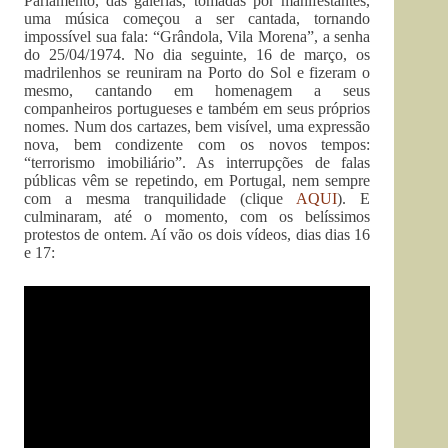
Parlamento, das galerias, tomadas por manifestantes,
uma música começou a ser cantada, tornando
impossível sua fala: “Grândola, Vila Morena”, a senha
do 25/04/1974. No dia seguinte, 16 de março, os
madrilenhos se reuniram na Porto do Sol e fizeram o
mesmo, cantando em homenagem a seus
companheiros portugueses e também em seus próprios
nomes. Num dos cartazes, bem visível, uma expressão
nova, bem condizente com os novos tempos:
“terrorismo imobiliário”. As interrupções de falas
públicas vêm se repetindo, em Portugal, nem sempre
com a mesma tranquilidade (clique
AQUI
). E
culminaram, até o momento, com os belíssimos
protestos de ontem. Aí vão os dois vídeos, dias dias 16
e 17: