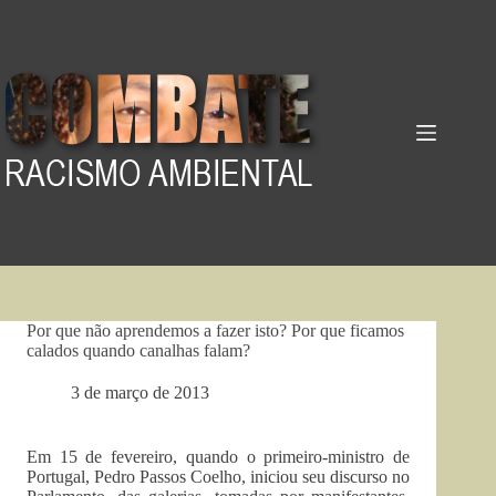
Pular
para
o
conteúdo
Por que não aprendemos a fazer isto? Por que ficamos
calados quando canalhas falam?
3 de março de 2013
Em 15 de fevereiro, quando o primeiro-ministro de
Portugal, Pedro Passos Coelho, iniciou seu discurso no