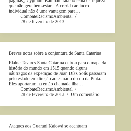
páginas), Zygmunt Bauman trata do tema da riqueza
que não gera bem-estar. “A corrida ao lucro
individual não é uma vantagem para…
CombateRacismoAmbiental
28 de fevereiro de 2013
Breves notas sobre a conjuntura de Santa Catarina
Elaine Tavares Santa Catarina entrou para o mapa da
história do mundo em 1515 quando alguns
náufragos da expedição de Juan Díaz Solís passaram
pelo estado em direção ao estuário do rio da Prata.
Eles aportaram na então chamada ilha…
CombateRacismoAmbiental
28 de fevereiro de 2013
Um comentário
Ataques aos Guarani Kaiowá se acentuam