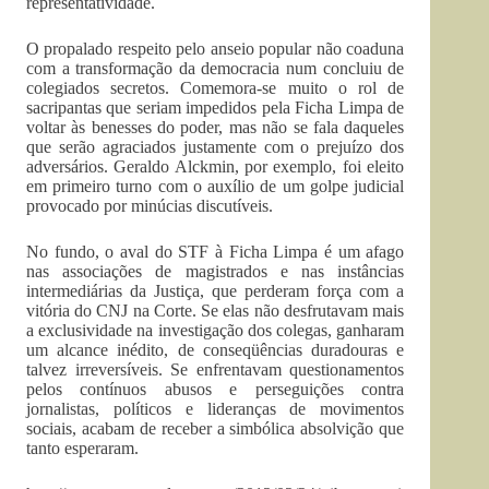
representatividade.
O propalado respeito pelo anseio popular não coaduna
com a transformação da democracia num concluiu de
colegiados secretos. Comemora-se muito o rol de
sacripantas que seriam impedidos pela Ficha Limpa de
voltar às benesses do poder, mas não se fala daqueles
que serão agraciados justamente com o prejuízo dos
adversários. Geraldo Alckmin, por exemplo, foi eleito
em primeiro turno com o auxílio de um golpe judicial
provocado por minúcias discutíveis.
No fundo, o aval do STF à Ficha Limpa é um afago
nas associações de magistrados e nas instâncias
intermediárias da Justiça, que perderam força com a
vitória do CNJ na Corte. Se elas não desfrutavam mais
a exclusividade na investigação dos colegas, ganharam
um alcance inédito, de conseqüências duradouras e
talvez irreversíveis. Se enfrentavam questionamentos
pelos contínuos abusos e perseguições contra
jornalistas, políticos e lideranças de movimentos
sociais, acabam de receber a simbólica absolvição que
tanto esperaram.