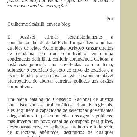
poder obscuro, não-eleito e capaz de se converter…
num novo canal de corrupção!
Por
Guilherme Scalzilli, em seu blog
É possível afirmar peremptoriamente a
constitucionalidade da tal Ficha Limpa? Tenho minhas
dúvidas de leigo. Acho muito perigoso cassar direitos
de cidadania sem que o indivíduo tenha uma
condenação definitiva, conferir abrangência eleitoral a
instâncias judiciais não envolvidas com o tema,
submeter o exercício do voto ao crivo de togados e a
tecnicalidades processuais, conceder essa inacreditável
prerrogativa de abortar carreiras políticas aos órgãos
corporativos.
Em plena batalha do Conselho Nacional de Justiça
para fiscalizar os problemáticos tribunais regionais,
eles adquirem a capacidade de selecionar governantes
e legisladores. O país cobra ética dos agentes públicos,
mas inventa um novo canal de corrupção para juízes,
desembargadores, conselheiros, auditores e toda sorte
de burocratas anônimos, destituídos de qualquer