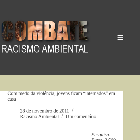
Pular
para
o
conteúdo
Com medo da violência, jovens ficam “internados” em
casa
28 de novembro de 2011
Racismo Ambiental
Um comentário
Pesquisa.