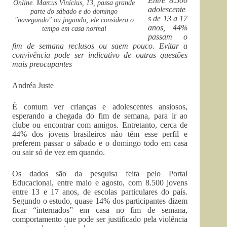
Entre 8.500
Online. Marcus Vinícius, 13, passa grande
adolescente
parte do sábado e do domingo
s de 13 a 17
"navegando" ou jogando; ele considera o
anos, 44%
tempo em casa normal
passam o
fim de semana reclusos ou saem pouco. Evitar a
convivência pode ser indicativo de outras questões
mais preocupantes
Andréa Juste
É comum ver crianças e adolescentes ansiosos,
esperando a chegada do fim de semana, para ir ao
clube ou encontrar com amigos. Entretanto, cerca de
44% dos jovens brasileiros não têm esse perfil e
preferem passar o sábado e o domingo todo em casa
ou sair só de vez em quando.
Os dados são da pesquisa feita pelo Portal
Educacional, entre maio e agosto, com 8.500 jovens
entre 13 e 17 anos, de escolas particulares do país.
Segundo o estudo, quase 14% dos participantes dizem
ficar “internados” em casa no fim de semana,
comportamento que pode ser justificado pela violência