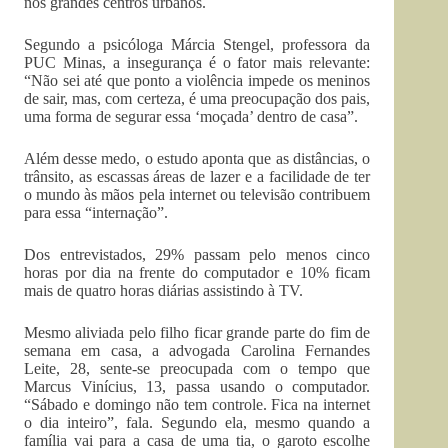
nos grandes centros urbanos.
Segundo a psicóloga Márcia Stengel, professora da
PUC Minas, a insegurança é o fator mais relevante:
“Não sei até que ponto a violência impede os meninos
de sair, mas, com certeza, é uma preocupação dos pais,
uma forma de segurar essa ‘moçada’ dentro de casa”.
Além desse medo, o estudo aponta que as distâncias, o
trânsito, as escassas áreas de lazer e a facilidade de ter
o mundo às mãos pela internet ou televisão contribuem
para essa “internação”.
Dos entrevistados, 29% passam pelo menos cinco
horas por dia na frente do computador e 10% ficam
mais de quatro horas diárias assistindo à TV.
Mesmo aliviada pelo filho ficar grande parte do fim de
semana em casa, a advogada Carolina Fernandes
Leite, 28, sente-se preocupada com o tempo que
Marcus Vinícius, 13, passa usando o computador.
“Sábado e domingo não tem controle. Fica na internet
o dia inteiro”, fala. Segundo ela, mesmo quando a
família vai para a casa de uma tia, o garoto escolhe