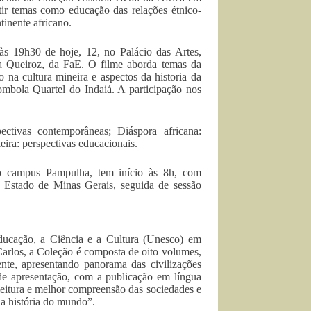
tir temas como educação das relações étnico-
ntinente africano.
 às 19h30 de hoje, 12, no Palácio das Artes,
a Queiroz, da FaE. O filme aborda temas da
 na cultura mineira e aspectos da historia da
mbola Quartel do Indaiá. A participação nos
pectivas contemporâneas; Diáspora africana:
leira: perspectivas educacionais.
no campus Pampulha, tem início às 8h, com
Estado de Minas Gerais, seguida de sessão
ducação, a Ciência e a Cultura (Unesco) em
arlos, a Coleção é composta de oito volumes,
ente, apresentando panorama das civilizações
e apresentação, com a publicação em língua
leitura e melhor compreensão das sociedades e
 a história do mundo”.