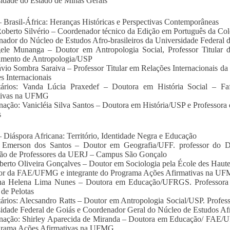
idade do Estado de Minas Gerais
 Brasil-África: Heranças Históricas e Perspectivas Contemporâneas
Roberto Silvério – Coordenador técnico da Edição em Português da Cole
ador do Núcleo de Estudos Afro-brasileiros da Universidade Federal 
ele Munanga – Doutor em Antropologia Social, Professor Titular 
amento de Antropologia/USP
ávio Sombra Saraiva – Professor Titular em Relações Internacionais da
s Internacionais
ários: Vanda Lúcia Praxedef – Doutora em História Social – F
tivas na UFMG
ação: Vanicléia Silva Santos – Doutora em História/USP e Professora
s
 Diáspora Africana: Território, Identidade Negra e Educação
 Emerson dos Santos – Doutor em Geografia/UFF. professor do D
ão de Professores da UERJ – Campus São Gonçalo
berto Oliveira Gonçalves – Doutor em Sociologia pela École des Haute
sor da FAE/UFMG e integrante do Programa Ações Afirmativas na U
na Helena Lima Nunes – Doutora em Educação/UFRGS. Professora 
 de Pelotas
rios: Alecsandro Ratts – Doutor em Antropologia Social/USP. Profess
idade Federal de Goiás e Coordenador Geral do Núcleo de Estudos A
nação: Shirley Aparecida de Miranda – Doutora em Educação/ FAE/
grama Ações Afirmativas na UFMG