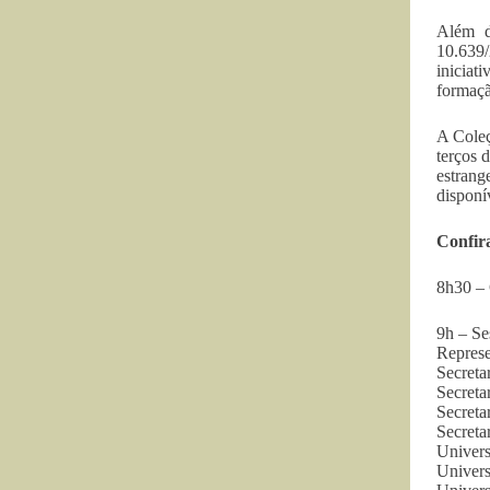
Além di
10.639/
iniciat
formaçã
A Coleç
terços d
estrang
disponí
Confir
8h30 – 
9h – Se
Represe
Secreta
Secreta
Secreta
Secreta
Univers
Univers