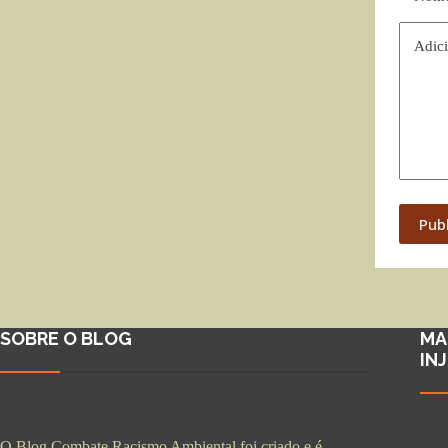
Adici
Pub
SOBRE O BLOG
MA
IN
O Blog Combate Racismo Ambiental foi criado e é