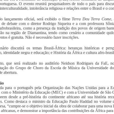
portuguesa. O evento reunirá pesquisadores de todo o país para discu
 interculturalidade, intolerância religiosa e relações entre o Brasil e o co
o lançamento oficial, será exibido o filme
Terra Deu Terra Come
,
 de debate com o diretor Rodrigo Siqueira e a com professora Sôni
 afrobrasileira, como a presença da tradição dos povos de origem banto
ão na região de Diamantina, tendo como cenário a comunidade quilo
ntos é gratuita. Não é necessário fazer inscrições.
ário discutirá os temas Brasil-África: heranças históricas e pers
io, identidade negra e educação; e História da África e cultura afro-brasi
to, que será realizado no auditório Neidson Rodrigues da FaE, 
ntação do Grupo de Choro da Escola de Música da Universidade do 
de abertura.
ção
ida para o português pela Organização das Nações Unidas para a E
a com o Ministério da Educação (MEC) e com a Universidade de São C
rem desde a pré-história do continente africano até sua história rec
as. Como destaca o ministro da Educação Paulo Haddad no volume d
esa, “cumpre-se o objetivo inicial da obra de colaborar para uma nova 
s africanas, e demonstrar a importância das contribuições da África para