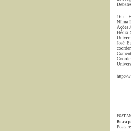
Debate
16h – H
Nilma 
Ações 
Hédio 
Univers
José E
coorde
Coment
Coorde
Univers
http://
POST
AN
Busca p
Posts r