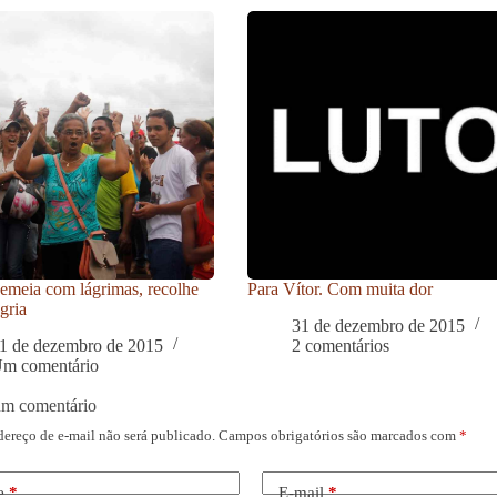
meia com lágrimas, recolhe
Para Vítor. Com muita dor
gria
31 de dezembro de 2015
1 de dezembro de 2015
2 comentários
m comentário
um comentário
dereço de e-mail não será publicado.
Campos obrigatórios são marcados com
*
e
*
E-mail
*