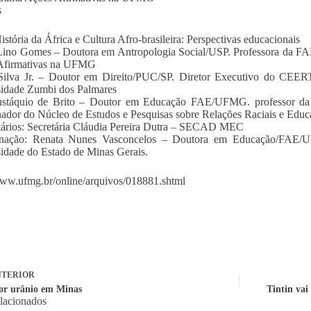
s
istória da África e Cultura Afro-brasileira: Perspectivas educacionais
Lino Gomes – Doutora em Antropologia Social/USP. Professora da 
Afirmativas na UFMG
Silva Jr. – Doutor em Direito/PUC/SP. Diretor Executivo do CEER
idade Zumbi dos Palmares
ustáquio de Brito – Doutor em Educação FAE/UFMG. professor da 
nador do Núcleo de Estudos e Pesquisas sobre Relações Raciais e 
ários: Secretária Cláudia Pereira Dutra – SECAD MEC
nação: Renata Nunes Vasconcelos – Doutora em Educação/FAE/UF
idade do Estado de Minas Gerais.
www.ufmg.br/online/arquivos/018881.shtml
TERIOR
or urânio em Minas
Tintin vai
elacionados