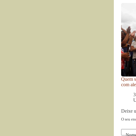
Quem se
com ale
3
U
Deixe 
O seu en
Nom