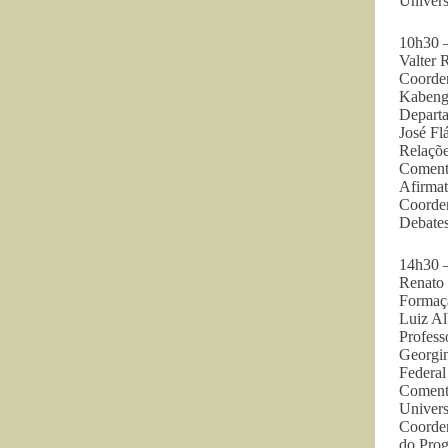
Univers
10h30 –
Valter 
Coorden
Kabeng
Depart
José Fl
Relaçõe
Coment
Afirma
Coorden
Debate
14h30 –
Renato
Formaç
Luiz Al
Profes
Georgi
Federal
Comentá
Univers
Coorde
do Pro