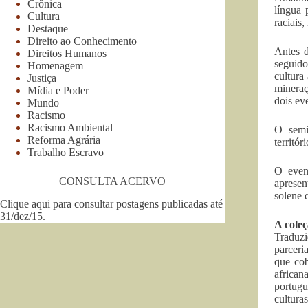
Crônica
língua 
Cultura
raciais,
Destaque
Direito ao Conhecimento
Antes d
Direitos Humanos
seguido
Homenagem
cultura
Justiça
mineraç
Mídia e Poder
dois eve
Mundo
Racismo
Racismo Ambiental
O semin
Reforma Agrária
territór
Trabalho Escravo
O even
CONSULTA ACERVO
aprese
solene 
Clique aqui para consultar postagens publicadas até
31/dez/15
.
A cole
Traduz
parceri
que cob
african
portugu
cultura