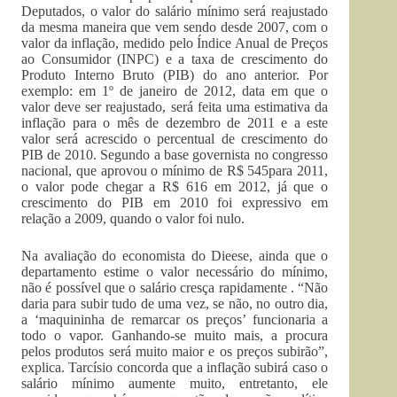
Deputados, o valor do salário mínimo será reajustado
da mesma maneira que vem sendo desde 2007, com o
valor da inflação, medido pelo Índice Anual de Preços
ao Consumidor (INPC) e a taxa de crescimento do
Produto Interno Bruto (PIB) do ano anterior. Por
exemplo: em 1º de janeiro de 2012, data em que o
valor deve ser reajustado, será feita uma estimativa da
inflação para o mês de dezembro de 2011 e a este
valor será acrescido o percentual de crescimento do
PIB de 2010. Segundo a base governista no congresso
nacional, que aprovou o mínimo de R$ 545para 2011,
o valor pode chegar a R$ 616 em 2012, já que o
crescimento do PIB em 2010 foi expressivo em
relação a 2009, quando o valor foi nulo.
Na avaliação do economista do Dieese, ainda que o
departamento estime o valor necessário do mínimo,
não é possível que o salário cresça rapidamente . “Não
daria para subir tudo de uma vez, se não, no outro dia,
a ‘maquininha de remarcar os preços’ funcionaria a
todo o vapor. Ganhando-se muito mais, a procura
pelos produtos será muito maior e os preços subirão”,
explica. Tarcísio concorda que a inflação subirá caso o
salário mínimo aumente muito, entretanto, ele