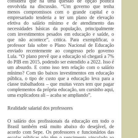
considera que há uma questão de opção política
envolvida na discussão. “Um governo que tenha
menos compromissos com o grande capital e o
empresariado tenderia a ter um plano de elevação
efetiva do salário mínimo e de atendimento das
necessidades básicas da população, principalmente
com investimentos pesados em educação e saúde, o
que não acontece”, critica. Para exemplificar, o
professor fala sobre o Plano Nacional de Educação
enviado recentemente ao congresso pelo governo
Lula. “O plano prevê que a educação só chegará a 7%
do PIB em 2015, podendo ser estendido a 2022. Isso é
um absurdo. E como isso tem relação com o salário
mínimo? Com tão baixos investimentos em educação
pública, o tipo de custo que a educação leva para a
classe trabalhadora – que muitas vezes tem que pagar
complementos da própria educação, um cursinho aqui,
uma explicadora ali – acaba se ampliando”.
Realidade salarial dos professores
O salário dos profissionais da educação em todo o
Brasil também está muito abaixo do desejável, de
acordo com Sepe. Os professores e funcionários das
escolas públicas não têm o vencimento vinculado ao