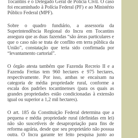
Tocantins e o Delegado Geral de Polícia Civil. O caso
foi encaminhado à Polícia Federal (PF) e ao Ministério
Público Federal (MPF).
Sobre o quadro fundiário, a assessoria da
Superintendência Regional do Incra em Tocantins
assegura que as duas fazendas “são áreas particulares e
que o caso não se trata de conflito em terra pública da
União”, constatação que teria sido confirmada por
“levantamento cartorial”.
O órgão atesta também que Fazenda Recreio II e a
Fazenda Freitas tem 960 hectares e 975 hectares,
respectivamente. Por isso, ambas se encaixam na
categoria de média propriedade rural, conforme a
escala dos padrões tocantinenses (para os quais as
grandes propriedades estão condicionadas à extensão
igual ou superior a 1,2 mil hectares).
O art. 185 da Constituição Federal determina que a
pequena e média propriedade rural (definidas em lei)
não são suscetíveis de desapropriação para fins de
reforma agrária, desde que seu proprietário não possua
outra. O Incra garante ter feito pesquisa junto ao