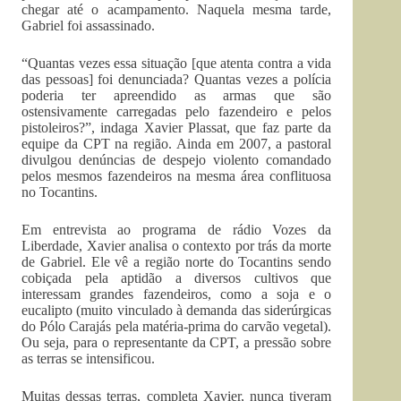
chegar até o acampamento. Naquela mesma tarde,
Gabriel foi assassinado.
“Quantas vezes essa situação [que atenta contra a vida
das pessoas] foi denunciada? Quantas vezes a polícia
poderia ter apreendido as armas que são
ostensivamente carregadas pelo fazendeiro e pelos
pistoleiros?”, indaga Xavier Plassat, que faz parte da
equipe da CPT na região. Ainda em 2007, a pastoral
divulgou denúncias de despejo violento comandado
pelos mesmos fazendeiros na mesma área conflituosa
no Tocantins.
Em entrevista ao programa de rádio Vozes da
Liberdade, Xavier analisa o contexto por trás da morte
de Gabriel. Ele vê a região norte do Tocantins sendo
cobiçada pela aptidão a diversos cultivos que
interessam grandes fazendeiros, como a soja e o
eucalipto (muito vinculado à demanda das siderúrgicas
do Pólo Carajás pela matéria-prima do carvão vegetal).
Ou seja, para o representante da CPT, a pressão sobre
as terras se intensificou.
Muitas dessas terras, completa Xavier, nunca tiveram