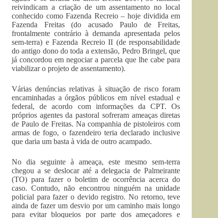
reivindicam a criação de um assentamento no local
conhecido como Fazenda Recreio – hoje dividida em
Fazenda Freitas (do acusado Paulo de Freitas,
frontalmente contrário à demanda apresentada pelos
sem-terra) e Fazenda Recreio II (de responsabilidade
do antigo dono do toda a extensão, Pedro Bringel, que
já concordou em negociar a parcela que lhe cabe para
viabilizar o projeto de assentamento).
Várias denúncias relativas à situação de risco foram
encaminhadas a órgãos públicos em nível estadual e
federal, de acordo com informações da CPT. Os
próprios agentes da pastoral sofreram ameaças diretas
de Paulo de Freitas. Na companhia de pistoleiros com
armas de fogo, o fazendeiro teria declarado inclusive
que daria um basta à vida de outro acampado.
No dia seguinte à ameaça, este mesmo sem-terra
chegou a se deslocar até a delegacia de Palmeirante
(TO) para fazer o boletim de ocorrência acerca do
caso. Contudo, não encontrou ninguém na unidade
policial para fazer o devido registro. No retorno, teve
ainda de fazer um desvio por um caminho mais longo
para evitar bloqueios por parte dos ameçadores e