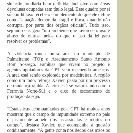
situação fundiária bem definida; inclusive com áreas
devolutas ocupadas sem título legal. Esse quadro por si
só conflituoso recebe o complemento do que ele define
como “atuação demorada, frágil e fraca, quando não
corrupta, por parte dos órgãos oficiais”. Tudo isso,
segundo ele, gera “um ambiente que favorece o uso e
abuso de outros meios do que o uso da lei para
resolver os problemas”.
A violência ronda outra área no município de
Palmeirante (TO): o Assentamento Santo Antonio
Bom Sossego. Famílias que vivem no projeto e
agentes apoiadores da CPT vem recebendo ameaças.
A área está sendo explorada por madeireiras. A região
como um todo, reforça Xavier, passa por um processo
de mudança rápida. A terra está se valorizando com a
Ferrovia Norte-Sul e o eixo de escoamento de
produção da soja.
“Estatísticas acompanhadas pela CPT há muitos anos
mostram que o campo de impunidade extremo no país
é justamente aquele dos assassinatos e mortes no
campo”, destaca Xavier, que acompanha a questão
cotidianamente. “A gente conta nos dedos das mãos os