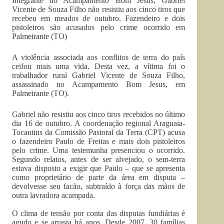
Integrante do Acampamento Bom Jesus, Gabriel
Vicente de Souza Filho não resistiu aos cinco tiros que
recebeu em meados de outubro. Fazendeiro e dois
pistoleiros são acusados pelo crime ocorrido em
Palmeirante (TO)
A violência associada aos conflitos de terra do país
ceifou mais uma vida. Desta vez, a vítima foi o
trabalhador rural Gabriel Vicente de Souza Filho,
assassinado no Acampamento Bom Jesus, em
Palmeirante (TO).
Gabriel não resistiu aos cinco tiros recebidos no último
dia 16 de outubro. A coordenação regional Araguaia-
Tocantins da Comissão Pastoral da Terra (CPT) acusa
o fazendeiro Paulo de Freitas e mais dois pistoleiros
pelo crime. Uma testemunha presenciou o ocorrido.
Segundo relatos, antes de ser alvejado, o sem-terra
estava disposto a exigir que Paulo – que se apresenta
como proprietário de parte da área em disputa –
devolvesse seu facão, subtraído à força das mãos de
outra lavradora acampada.
O clima de tensão por conta das disputas fundiárias é
agudo e se arrasta há anos. Desde 2007, 30 famílias