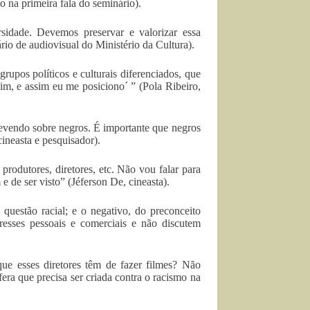
o na primeira fala do seminário).
idade. Devemos preservar e valorizar essa
rio de audiovisual do Ministério da Cultura).
rupos políticos e culturais diferenciados, que
im, e assim eu me posiciono´ ” (Pola Ribeiro,
crevendo sobre negros. É importante que negros
ineasta e pesquisador).
 produtores, diretores, etc. Não vou falar para
 de ser visto” (Jéferson De, cineasta).
 questão racial; e o negativo, do preconceito
resses pessoais e comerciais e não discutem
que esses diretores têm de fazer filmes? Não
ra que precisa ser criada contra o racismo na