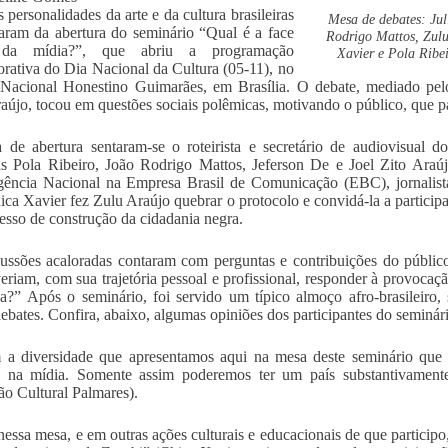
 personalidades da arte e da cultura brasileiras
Mesa de debates: Jul
param da abertura do seminário “Qual é a face
Rodrigo Mattos, Zulu
 da mídia?”, que abriu a programação
Xavier e Pola Ribe
ativa do Dia Nacional da Cultura (05-11), no
acional Honestino Guimarães, em Brasília. O debate, mediado pelo
aújo, tocou em questões sociais polêmicas, motivando o público, que pa
de abertura sentaram-se o roteirista e secretário de audiovisual d
as Pola Ribeiro, João Rodrigo Mattos, Jeferson De e Joel Zito Araú
ência Nacional na Empresa Brasil de Comunicação (EBC), jornalista
hica Xavier fez Zulu Araújo quebrar o protocolo e convidá-la a particip
esso de construção da cidadania negra.
ussões acaloradas contaram com perguntas e contribuições do públi
eriam, com sua trajetória pessoal e profissional, responder à provocaçã
a?” Após o seminário, foi servido um típico almoço afro-brasileiro,
ebates. Confira, abaixo, algumas opiniões dos participantes do seminár
a diversidade que apresentamos aqui na mesa deste seminário que p
o na mídia. Somente assim poderemos ter um país substantivamente
o Cultural Palmares).
nessa mesa, e em outras ações culturais e educacionais de que particip