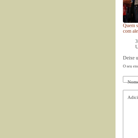
Quem se
com ale
3
U
Deixe 
O seu en
Nom
Adici