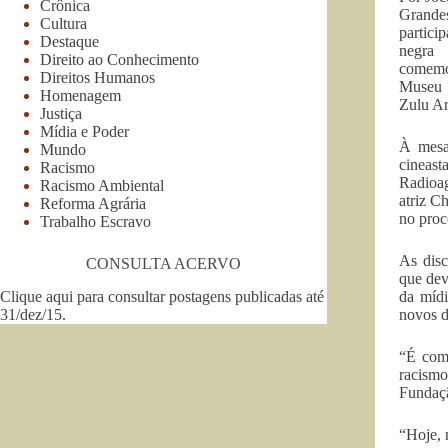
Crônica
Grandes
Cultura
partici
Destaque
negra
Direito ao Conhecimento
comemor
Direitos Humanos
Museu N
Homenagem
Zulu Ar
Justiça
Mídia e Poder
À mesa 
Mundo
cineast
Racismo
Radioag
Racismo Ambiental
atriz C
Reforma Agrária
no proc
Trabalho Escravo
As disc
CONSULTA ACERVO
que dev
Clique aqui para consultar postagens publicadas até
da mídi
31/dez/15
.
novos d
“É com 
racism
Fundaçã
“Hoje, 