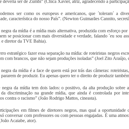
ue deveria ser de Zumbi” (Chica Xavier, atriz, agradecendo a participaçã
odemos ser como os europeus e americanos, que ´toleram´ a divers
dade, característica do nosso País”. (Newton Guimarães Cannito, secretá
 negra da mídia é a mídia mais alternativa, produzida com esforço por g
em se posicionar com mais diversidade e verdade, falando ´eu sou ass
a e diretor da TVE Bahia).
rro estratégico fazer essa separação na mídia: de roteiristas negros es
em com brancos, que não sejam produções isoladas” (Joel Zito Araújo, c
 negra da mídia é a face de quem está por trás das câmeras: roteiristas,
 pararem de produzir. Eu apenas quero ter o direito de produzir também e
 negra da mídia tem dois lados: o positivo, da alta produção sobre a
 da discriminação na grande mídia, que ainda é controlada por inte
os contra o racismo” (João Rodrigo Mattos, cineasta).
rticipações em filmes de diretores negros, mas qual a oportunidade 
 só conversar com professores ou com pessoas engajadas. É uma atmosfe
(João Acaiabe, ator).