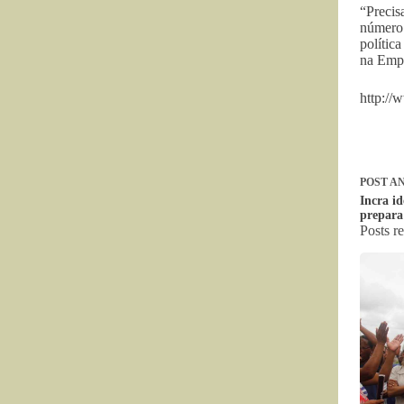
“Precis
número 
polític
na Emp
http:/
POST
AN
Incra i
prepara
Posts r