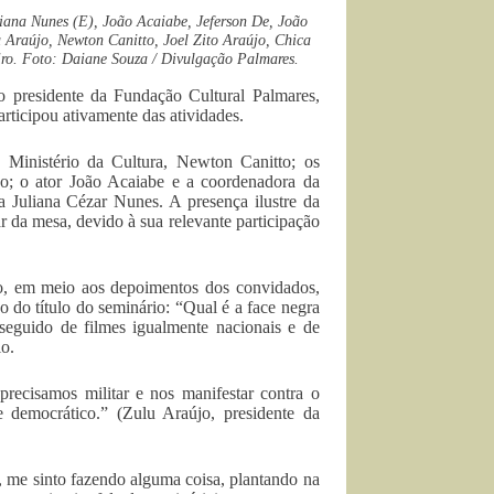
iana Nunes (E), João Acaiabe, Jeferson De, João
 Araújo, Newton Canitto, Joel Zito Araújo, Chica
iro. Foto: Daiane Souza / Divulgação Palmares.
 presidente da Fundação Cultural Palmares,
rticipou ativamente das atividades.
o Ministério da Cultura, Newton Canitto; os
jo; o ator João Acaiabe e a coordenadora da
 Juliana Cézar Nunes. A presença ilustre da
ar da mesa, devido à sua relevante participação
co, em meio aos depoimentos dos convidados,
o do título do seminário: “Qual é a face negra
 seguido de filmes igualmente nacionais e de
io.
recisamos militar e nos manifestar contra o
 democrático.” (Zulu Araújo, presidente da
o, me sinto fazendo alguma coisa, plantando na