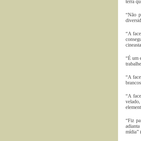
terra q
“Não p
diversi
“A face
consegu
cineast
“É um e
trabalh
“A face
brancos
“A face
velado,
element
“Fiz pa
adianta
mídia” 