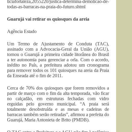
ticiafortaleza,2055220/justica-determina-demolicao-de-
todas-as-barracas-na-praia-do-futuro.shtml
Guarujá vai retirar os quiosques da areia
Agência Estado
Um Termo de Ajustamento de Conduta (TAC),
assinado com a Advocacia-Geral da União (AGU),
tornou o Guarujá a primeira cidade litorânea do Brasil
a ter autonomia para gerenciar a orla. Com o acordo,
inédito no País, a prefeitura adotou um cronograma
para remover todos os 101 quiosques na areia da Praia
da Enseada até o fim de 2011.
Cerca de 70% dos quiosques que forem removidos a
partir de março com o fim da alta temporada, vão ficar
no calçadão, em estruturas fechadas com vidro
erguidas pelo governo municipal. “A praia será
totalmente desobstruída e as mesas e cadeiras de
barracas também serão retiradas”, afirmou a prefeita do
Guarujá, Maria Antonieta de Brito (PMDB).