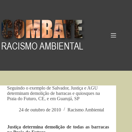
Pular
para
o
conteúdo
Seguindo o exemplo de Salvador, Justiça e AGU
determinam demolição de barracas e quiosques na
Praia do Futuro, CE, e em Guarujá, SP
24 de outubro de 2010
Racismo Ambiental
Justiça determina demolição de todas as barracas