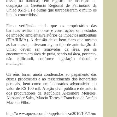
disso, há barracas sem registro de inscrição ou
ocupação na Gerência Regional de Patrimônio da
União (GRPU) e outras que ultrapassaram e muito os
limites concedidos”.
Ficou verificado ainda que os proprietários das
barracas realizaram obras e construções sem estudos
de impacto ambiental/relatórios de impactos ambientais
(EIA/RIMA). A decisão deixa bem claro que mesmo
as barracas que tiveram algum tipo de autorização da
União devem ser removidas da área, por se
encontrarem em área de praia, sendo tal área, portanto,
não edificandi, conforme legislação federal e
municipal.
Os réus foram ainda condenados ao pagamento das
custas processuais e ao ressarcimento dos honorários
periciais, bem como em honorários advocatícios no
valor de R$ 100 mil. A ação civil pública é de autoria
dos procuradores da República Alexandre Meireles,
Alessander Sales, Márcio Torres e Francisco de Araújo
Macedo Filho.
http://www.opovo.com.br/app/fortaleza/2010/10/21/no