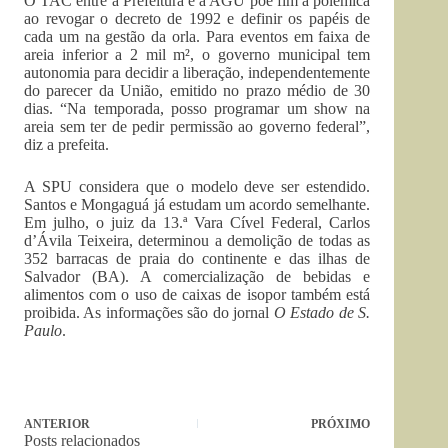
O TAC entre a Prefeitura e a AGU põe fim à polêmica
ao revogar o decreto de 1992 e definir os papéis de
cada um na gestão da orla. Para eventos em faixa de
areia inferior a 2 mil m², o governo municipal tem
autonomia para decidir a liberação, independentemente
do parecer da União, emitido no prazo médio de 30
dias. “Na temporada, posso programar um show na
areia sem ter de pedir permissão ao governo federal”,
diz a prefeita.
A SPU considera que o modelo deve ser estendido.
Santos e Mongaguá já estudam um acordo semelhante.
Em julho, o juiz da 13.ª Vara Cível Federal, Carlos
d’Ávila Teixeira, determinou a demolição de todas as
352 barracas de praia do continente e das ilhas de
Salvador (BA). A comercialização de bebidas e
alimentos com o uso de caixas de isopor também está
proibida. As informações são do jornal
O Estado de S.
Paulo
.
ANTERIOR
PRÓXIMO
Posts relacionados