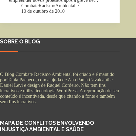
empreender novos protestos após a greve de…
CombateRacismoAmbiental
10 de outubro de 2010
SOBRE O BLOG
O Blog Combate Racismo Ambiental foi criado e é mantido
por Tania Pacheco, com a ajuda de Ana Paula Cavalcanti e
Daniel Levi e design de Raquel Cordeiro. Não tem fins
lucrativos e utiliza tecnologia WordPress. A reprodução de seu
conteúdo é incentivada, desde que citando a fonte e também
sem fins lucrativos.
MAPA DE CONFLITOS ENVOLVENDO
INJUSTIÇA AMBIENTAL E SAÚDE