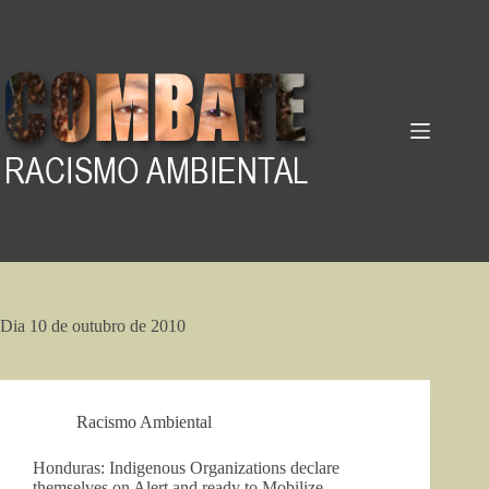
Pular
para
o
conteúdo
Dia
10 de outubro de 2010
Racismo Ambiental
Honduras: Indigenous Organizations declare
themselves on Alert and ready to Mobilize