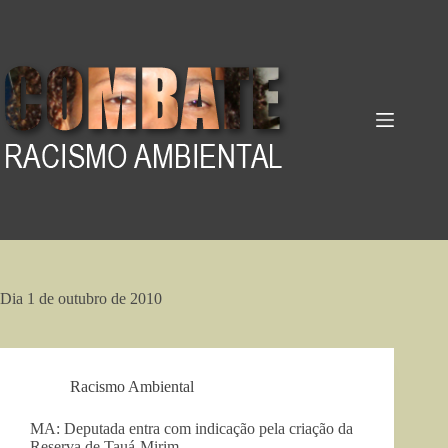
Pular
para
o
conteúdo
Dia
1 de outubro de 2010
Racismo Ambiental
MA: Deputada entra com indicação pela criação da
Reserva de Tauá-Mirim