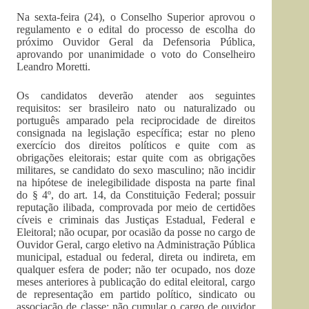
Na sexta-feira (24), o Conselho Superior aprovou o
regulamento e o edital do processo de escolha do
próximo Ouvidor Geral da Defensoria Pública,
aprovando por unanimidade o voto do Conselheiro
Leandro Moretti.
Os candidatos deverão atender aos seguintes
requisitos: ser brasileiro nato ou naturalizado ou
português amparado pela reciprocidade de direitos
consignada na legislação específica; estar no pleno
exercício dos direitos políticos e quite com as
obrigações eleitorais; estar quite com as obrigações
militares, se candidato do sexo masculino; não incidir
na hipótese de inelegibilidade disposta na parte final
do § 4º, do art. 14, da Constituição Federal; possuir
reputação ilibada, comprovada por meio de certidões
cíveis e criminais das Justiças Estadual, Federal e
Eleitoral; não ocupar, por ocasião da posse no cargo de
Ouvidor Geral, cargo eletivo na Administração Pública
municipal, estadual ou federal, direta ou indireta, em
qualquer esfera de poder; não ter ocupado, nos doze
meses anteriores à publicação do edital eleitoral, cargo
de representação em partido político, sindicato ou
associação de classe; não cumular o cargo de ouvidor