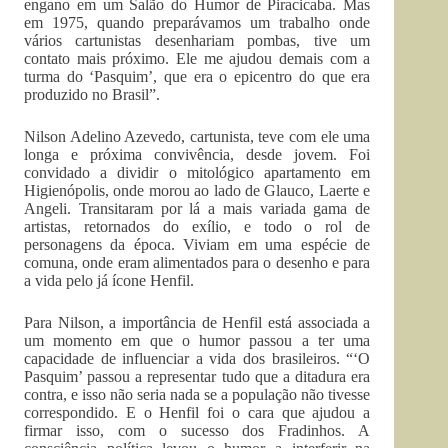
engano em um Salão do Humor de Piracicaba. Mas
em 1975, quando preparávamos um trabalho onde
vários cartunistas desenhariam pombas, tive um
contato mais próximo. Ele me ajudou demais com a
turma do ‘Pasquim’, que era o epicentro do que era
produzido no Brasil”.
Nilson Adelino Azevedo, cartunista, teve com ele uma
longa e próxima convivência, desde jovem. Foi
convidado a dividir o mitológico apartamento em
Higienópolis, onde morou ao lado de Glauco, Laerte e
Angeli. Transitaram por lá a mais variada gama de
artistas, retornados do exílio, e todo o rol de
personagens da época. Viviam em uma espécie de
comuna, onde eram alimentados para o desenho e para
a vida pelo já ícone Henfil.
Para Nilson, a importância de Henfil está associada a
um momento em que o humor passou a ter uma
capacidade de influenciar a vida dos brasileiros. “‘O
Pasquim’ passou a representar tudo que a ditadura era
contra, e isso não seria nada se a população não tivesse
correspondido. E o Henfil foi o cara que ajudou a
firmar isso, com o sucesso dos Fradinhos. A