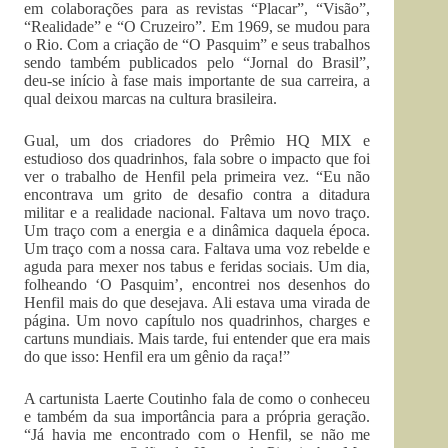
em colaborações para as revistas “Placar”, “Visão”,
“Realidade” e “O Cruzeiro”. Em 1969, se mudou para
o Rio. Com a criação de “O Pasquim” e seus trabalhos
sendo também publicados pelo “Jornal do Brasil”,
deu-se início à fase mais importante de sua carreira, a
qual deixou marcas na cultura brasileira.
Gual, um dos criadores do Prêmio HQ MIX e
estudioso dos quadrinhos, fala sobre o impacto que foi
ver o trabalho de Henfil pela primeira vez. “Eu não
encontrava um grito de desafio contra a ditadura
militar e a realidade nacional. Faltava um novo traço.
Um traço com a energia e a dinâmica daquela época.
Um traço com a nossa cara. Faltava uma voz rebelde e
aguda para mexer nos tabus e feridas sociais. Um dia,
folheando ‘O Pasquim’, encontrei nos desenhos do
Henfil mais do que desejava. Ali estava uma virada de
página. Um novo capítulo nos quadrinhos, charges e
cartuns mundiais. Mais tarde, fui entender que era mais
do que isso: Henfil era um gênio da raça!”
A cartunista Laerte Coutinho fala de como o conheceu
e também da sua importância para a própria geração.
“Já havia me encontrado com o Henfil, se não me