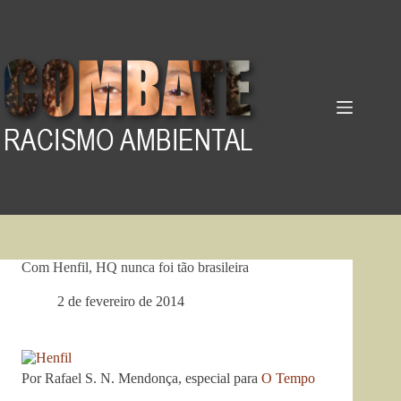
Pular
para
o
conteúdo
Com Henfil, HQ nunca foi tão brasileira
2 de fevereiro de 2014
Por Rafael S. N. Mendonça, especial para
O Tempo