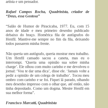
artista e um pensador.
Rafael Campos Rocha, Quadrinista, criador de
“Deus, essa Gostosa”
“Salão de Humor de Piracicaba, 1977. Eu, com 15
anos de idade e meu primeiro desenho publicado
debaixo do braço. Homérica fila de autógrafos do
Henfil. Mantive-me sempre no fim da fila, deixando
todos passarem minha frente.
Não queria um autógrafo, queria mostrar meu trabalho.
Um Henfil cansado sacou a caneta, mas eu o
interrompi. ‘Queria uma opinião sua sobre minha
charge’. Ele olhou com muito carinho e me devolveu o
jornal: ‘Vou te dar uma dica’, disse ele. ‘Jamais volte a
pedir a opinião de um colega de trabalho’. Tocou meu
ombro com carinho e se foi. Fiquei lá parado, olhando
meu desenho impresso com o olhar que, até então, não
tinha depositado. Como um dogma. Mestre Henfil em
sua melhor forma”.
Francisco Marcatti, Quadrinista