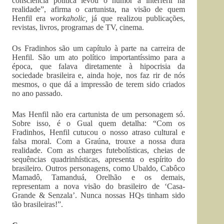
consciência política levou o humor a interferir na
realidade”, afirma o cartunista, na visão de quem
Henfil era
workaholic,
já que realizou publicações,
revistas, livros, programas de TV, cinema.
Os Fradinhos são um capítulo à parte na carreira de
Henfil. São um ato político importantíssimo para a
época, que falava diretamente à hipocrisia da
sociedade brasileira e, ainda hoje, nos faz rir de nós
mesmos, o que dá a impressão de terem sido criados
no ano passado.
Mas Henfil não era cartunista de um personagem só.
Sobre isso, é o Gual quem detalha: “Com os
Fradinhos, Henfil cutucou o nosso atraso cultural e
falsa moral. Com a Graúna, trouxe a nossa dura
realidade. Com as charges futebolísticas, cheias de
sequências quadrinhísticas, apresenta o espírito do
brasileiro. Outros personagens, como Ubaldo, Cabôco
Mamadô, Tamanduá, Orelhão e os demais,
representam a nova visão do brasileiro de ‘Casa-
Grande & Senzala’. Nunca nossas HQs tinham sido
tão brasileiras!”.