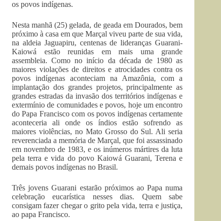
os povos indígenas.
Nesta manhã (25) gelada, de geada em Dourados, bem
próximo à casa em que Marçal viveu parte de sua vida,
na aldeia Jaguapiru, centenas de lideranças Guarani-
Kaiowá estão reunidas em mais uma grande
assembleia. Como no início da década de 1980 as
maiores violações de direitos e atrocidades contra os
povos indígenas aconteciam na Amazônia, com a
implantação dos grandes projetos, principalmente as
grandes estradas da invasão dos territórios indígenas e
extermínio de comunidades e povos, hoje um encontro
do Papa Francisco com os povos indígenas certamente
aconteceria ali onde os índios estão sofrendo as
maiores violências, no Mato Grosso do Sul. Ali seria
reverenciada a memória de Marçal, que foi assassinado
em novembro de 1983, e os inúmeros mártires da luta
pela terra e vida do povo Kaiowá Guarani, Terena e
demais povos indígenas no Brasil.
Três jovens Guarani estarão próximos ao Papa numa
celebração eucarística nesses dias. Quem sabe
consigam fazer chegar o grito pela vida, terra e justiça,
ao papa Francisco.