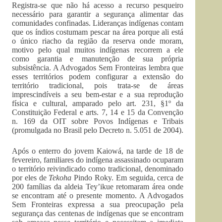
Registra-se que não há acesso a recurso pesqueiro
necessário para garantir a segurança alimentar das
comunidades confinadas. Lideranças indígenas contam
que os índios costumam pescar na área porque ali está
o único riacho da região da reserva onde moram,
motivo pelo qual muitos indígenas recorrem a ele
como garantia e manutenção de sua própria
subsistência. A Advogados Sem Fronteiras lembra que
esses territórios podem configurar a extensão do
território tradicional, pois trata-se de áreas
imprescindíveis a seu bem-estar e a sua reprodução
física e cultural, amparado pelo art. 231, §1º da
Constituição Federal e arts. 7, 14 e 15 da Convenção
n. 169 da OIT sobre Povos Indígenas e Tribais
(promulgada no Brasil pelo Decreto n. 5.051 de 2004).
Após o enterro do jovem Kaiowá, na tarde de 18 de
fevereiro, familiares do indígena assassinado ocuparam
o território reivindicado como tradicional, denominado
por eles de
Tekoha
Pindo Roky. Em seguida, cerca de
200 famílias da aldeia Tey’ikue retomaram área onde
se encontram até o presente momento. A Advogados
Sem Fronteiras expressa a sua preocupação pela
segurança das centenas de indígenas que se encontram