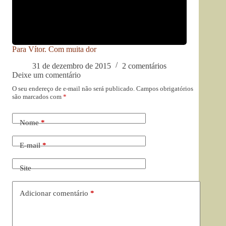
Para Vítor. Com muita dor
31 de dezembro de 2015
2 comentários
Deixe um comentário
O seu endereço de e-mail não será publicado.
Campos obrigatórios
são marcados com
*
Nome
*
E-mail
*
Site
Adicionar comentário
*