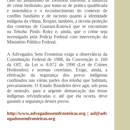
caso do assassinato de Denilson Barbosa: a natureza
de crime hediondo, por tratar-se de prática qualificada
e sistemática e o reconhecimento do contexto de
conflito fundiário e de racismo quanto à identidade
indígena da vítima. Requer, também, a devida proteção
das centenas de Guarani-Kaiowá que se encontram
na
Tekoha
Pindo Roky e, ainda, que o crime seja
investigado pela Polícia Federal com intervenção do
Ministério Público Federal.
A Advogados Sem Fronteiras exige a observância da
Constituição Federal de 1988, da Convenção n. 169
da OIT, da Lei n. 8.072 de 1990 (Lei de Crimes
Hediondos) e normas correlatas. Exige, ainda, a
efetivação da segurança dos povos indígenas
confinados nas várias partes dos
tekoha
que habitam,
precariamente. O Estado Brasileiro deve agir, sob pena
de omissão, para a urgente demarcação das terras
indígenas reivindicadas e, até que ela ocorra, deve
garantir a segurança desses povos.
http://www.advogadossemfronteiras.org
|
asf@adv
ogadossemfronteiras.org