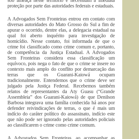
sob ameaça nesse território e necessitam a imediata
proteção por parte das autoridades federais e estaduais.
A Advogados Sem Fronteiras entrou em contato com
diversas autoridades do Mato Grosso do Sul a fim de
apurar o ocorrido, dentre elas, a delegacia estadual na
qual foi aberto inquérito para investigação de
homicídio. Nesse contato, foi informada de que o
crime foi classificado como crime comum e, portanto,
de competência da Justiça Estadual. A Advogados
Sem Fronteiras considera essa classificação um
equívoco, pois nega o fato de que o crime se insere no
contexto mais amplo do conflito por demarcação das
terras que os Guarani-Kaiowá ocupam
tradicionalmente. Entendemos que o crime deve ser
julgado pela Justiça Federal. Recebemos também
relatos de representantes da Aty Guasu (“Grande
Assembleia” dos Guarani-Kaiowá) de que Denilson
Barbosa integrava uma família conhecida há anos por
defender reivindicações de terras, o que é mais um
indício do caráter político do assassinato, indício este
que não pode ser ignorado pelas autoridades policiais
ao classificarem o crime como crime comum.
A Advogados Sem Fronteiras, ao acompanhar as