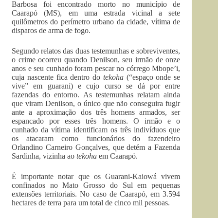
Barbosa foi encontrado morto no município de
Caarapó (MS), em uma estrada vicinal a sete
quilômetros do perímetro urbano da cidade, vítima de
disparos de arma de fogo.
Segundo relatos das duas testemunhas e sobreviventes,
o crime ocorreu quando Denilson, seu irmão de onze
anos e seu cunhado foram pescar no córrego Mbope’i,
cuja nascente fica dentro do
tekoha
(“espaço onde se
vive” em guarani) e cujo curso se dá por entre
fazendas do entorno. As testemunhas relatam ainda
que viram Denilson, o único que não conseguira fugir
ante a aproximação dos três homens armados, ser
espancado por esses três homens. O irmão e o
cunhado da vítima identificam os três indivíduos que
os atacaram como funcionários do fazendeiro
Orlandino Carneiro Gonçalves, que detém a Fazenda
Sardinha, vizinha ao
tekoha
em Caarapó.
É importante notar que os Guarani-Kaiowá vivem
confinados no Mato Grosso do Sul em pequenas
extensões territoriais. No caso de Caarapó, em 3.594
hectares de terra para um total de cinco mil pessoas.