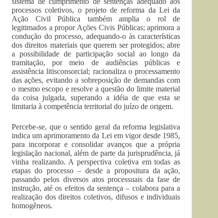
sistema de cumprimento de sentenças adequado aos
processos coletivos, o projeto de reforma da Lei da
Ação Civil Pública também amplia o rol de
legitimados a propor Ações Civis Públicas; aprimora a
condução do processo, adequando-o às características
dos direitos materiais que querem ser protegidos; abre
a possibilidade de participação social ao longo da
tramitação, por meio de audiências públicas e
assistência litisconsorcial; racionaliza o processamento
das ações, evitando a sobreposição de demandas com
o mesmo escopo e resolve a questão do limite material
da coisa julgada, superando a idéia de que esta se
limitaria à competência territorial do juízo de origem.
Percebe-se, que o sentido geral da reforma legislativa
indica um aprimoramento da Lei em vigor desde 1985,
para incorporar e consolidar avanços que a própria
legislação nacional, além de parte da jurisprudência, já
vinha realizando. A perspectiva coletiva em todas as
etapas do processo – desde a propositura da ação,
passando pelos diversos atos processuais da fase de
instrução, até os efeitos da sentença – colabora para a
realização dos direitos coletivos, difusos e individuais
homogêneos.