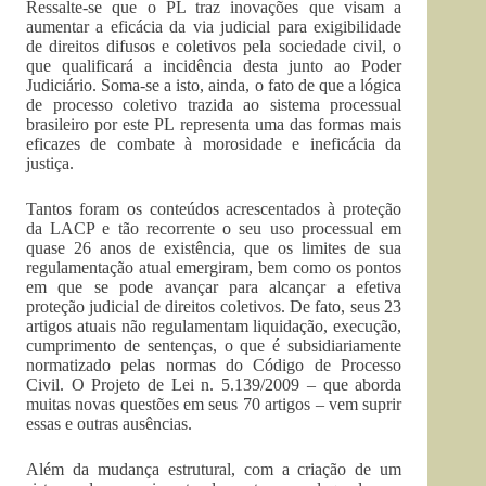
Ressalte-se que o PL traz inovações que visam a
aumentar a eficácia da via judicial para exigibilidade
de direitos difusos e coletivos pela sociedade civil, o
que qualificará a incidência desta junto ao Poder
Judiciário. Soma-se a isto, ainda, o fato de que a lógica
de processo coletivo trazida ao sistema processual
brasileiro por este PL representa uma das formas mais
eficazes de combate à morosidade e ineficácia da
justiça.
Tantos foram os conteúdos acrescentados à proteção
da LACP e tão recorrente o seu uso processual em
quase 26 anos de existência, que os limites de sua
regulamentação atual emergiram, bem como os pontos
em que se pode avançar para alcançar a efetiva
proteção judicial de direitos coletivos. De fato, seus 23
artigos atuais não regulamentam liquidação, execução,
cumprimento de sentenças, o que é subsidiariamente
normatizado pelas normas do Código de Processo
Civil. O Projeto de Lei n. 5.139/2009 – que aborda
muitas novas questões em seus 70 artigos – vem suprir
essas e outras ausências.
Além da mudança estrutural, com a criação de um