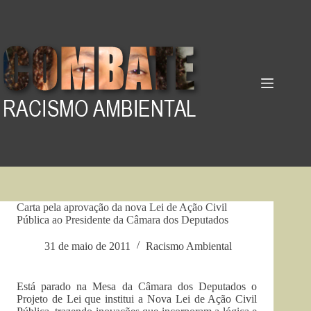
Pular
para
o
conteúdo
Carta pela aprovação da nova Lei de Ação Civil
Pública ao Presidente da Câmara dos Deputados
31 de maio de 2011
Racismo Ambiental
Está parado na Mesa da Câmara dos Deputados o
Projeto de Lei que institui a Nova Lei de Ação Civil