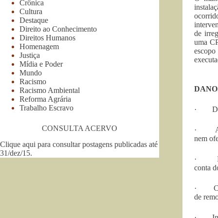
Crônica
instala
Cultura
ocorrid
Destaque
interve
Direito ao Conhecimento
de irre
Direitos Humanos
uma CPI
Homenagem
escopo 
Justiça
executa
Mídia e Poder
Mundo
Racismo
DANOS
Racismo Ambiental
Reforma Agrária
Trabalho Escravo
· Destr
CONSULTA ACERVO
· Aband
nem ofe
Clique aqui para consultar postagens publicadas até
31/dez/15
.
· Expos
conta d
· Coerç
de remo
· Invia