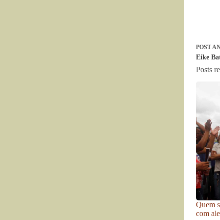
POST
AN
Eike Ba
Posts r
Quem se
com ale