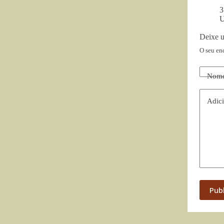
3
U
Deixe 
O seu en
Nom
Adici
Pub