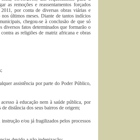
gar as remoções e reassentamentos forçados
2011, por conta de diversas obras viárias e
nos últimos meses. Diante de tantos indícios
 municipais, chegou-se à conclusão de que só
os diversos fatos determinados que formarão o
contra as religiões de matriz africana e obras
s;
quer assistência por parte do Poder Público,
acesso à educação nem à saúde pública, por
s de distância dos seus bairros de origem;
strução e/ou já fragilizados pelos processos
cias devido a não indenização;