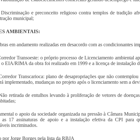
iminação e preconceito religioso contra templos de tradição afro-b
tração municipal;
ES AMBIENTAIS:
 em andamento realizadas em desacordo com as condicionantes impos
dor Transoeste: o próprio processo de Licenciamento ambiental apres
 o EIA/RIMA da obra foi realizado em 1999 e a licença de instalação de
edor Transcarioca: plano de desapropriações que não contemplou a
rá implementado, mudanças no projeto após o licenciamento sem a devi
etirada de entulhos levando à proliferação de vetores de doenças 
abitadas;
mental o apoio da sociedade organizada na pressão à Câmara Municip
a as 17 assinaturas de apoio e a instalação efetiva da CPI para 
áveis incriminados.
 por Jorge Borges pela lista da RBJA