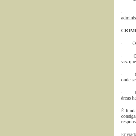
· Discr
adminis
CRIM
· Obras
· Corre
vez que
· Corr
onde se
· Não r
áreas h
É funda
consig
respons
Enviado