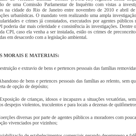
ção de uma Comissão Parlamentar de Inquérito com vistas a investi
os na cidade do Rio de Janeiro entre novembro de 2010 e abril de 
nções urbanísticas. O mandato vem realizando uma ampla investigação 
gularidades e crimes já constatados, executados por agentes públicos
 poderia dar mais celeridade e consistência às investigações. Dentre 
da CPI, caso ela venha a ser instalada, estão os crimes de preconceito 
das em desacordo com a legislação ambiental.
 MORAIS E MATERIAIS:
uição e extravio de bens e pertences pessoais das famílias removida
ono de bens e pertences pessoais das famílias ao relento, sem qual
rta de opção de depósito;
ição de crianças, idosos e incapazes a situações vexatórias, sem 
os despejos violentos, truculentos e para locais a dezenas de quilômetro
ões diversas por parte de agentes públicos a moradores com pouca in
ção vivenciados por vizinhos;
bilização de estabelecimentos comerciais gerando desemprego e falên