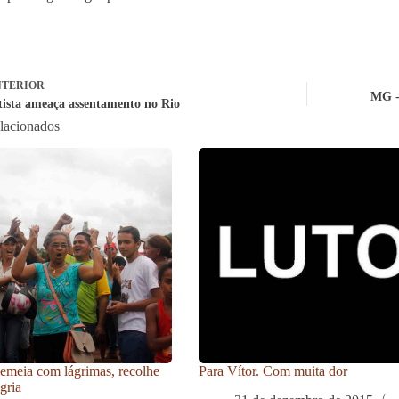
TERIOR
MG -
tista ameaça assentamento no Rio
elacionados
meia com lágrimas, recolhe
Para Vítor. Com muita dor
gria