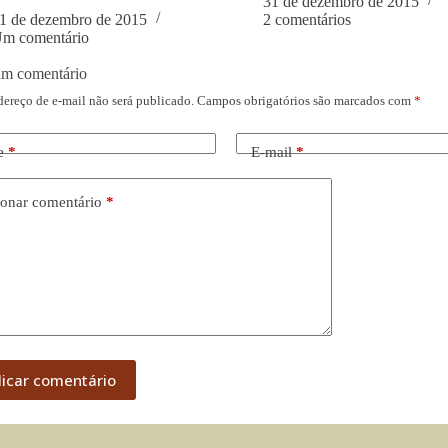
31 de dezembro de 2015
1 de dezembro de 2015
2 comentários
m comentário
um comentário
dereço de e-mail não será publicado.
Campos obrigatórios são marcados com
*
e
*
E-mail
*
onar comentário
*
licar comentário