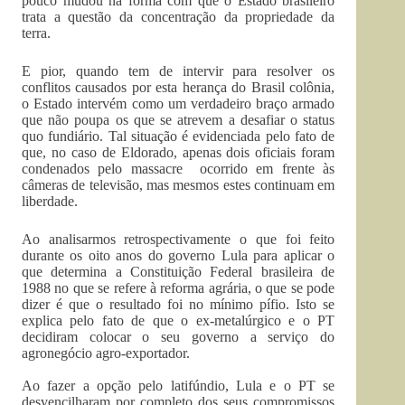
pouco mudou na forma com que o Estado brasileiro
trata a questão da concentração da propriedade da
terra.
E pior, quando tem de intervir para resolver os
conflitos causados por esta herança do Brasil colônia,
o Estado intervém como um verdadeiro braço armado
que não poupa os que se atrevem a desafiar o status
quo fundiário. Tal situação é evidenciada pelo fato de
que, no caso de Eldorado, apenas dois oficiais foram
condenados pelo massacre ocorrido em frente às
câmeras de televisão, mas mesmos estes continuam em
liberdade.
Ao analisarmos retrospectivamente o que foi feito
durante os oito anos do governo Lula para aplicar o
que determina a Constituição Federal brasileira de
1988 no que se refere à reforma agrária, o que se pode
dizer é que o resultado foi no mínimo pífio. Isto se
explica pelo fato de que o ex-metalúrgico e o PT
decidiram colocar o seu governo a serviço do
agronegócio agro-exportador.
Ao fazer a opção pelo latifúndio, Lula e o PT se
desvencilharam por completo dos seus compromissos