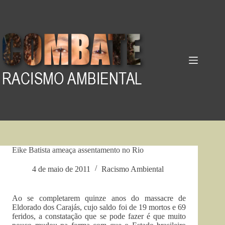
Pular
para
o
conteúdo
Eike Batista ameaça assentamento no Rio
4 de maio de 2011
Racismo Ambiental
Ao se completarem quinze anos do massacre de
Eldorado dos Carajás, cujo saldo foi de 19 mortos e 69
feridos, a constatação que se pode fazer é que muito