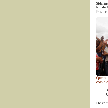
Siderúr
Rio de 
Posts r
Quem se
com ale
3
U
Deixe 