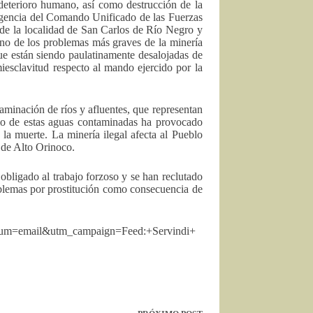
eterioro humano, así como destrucción de la
eligencia del Comando Unificado de las Fuerzas
de la localidad de San Carlos de Río Negro y
Uno de los problemas más graves de la minería
e están siendo paulatinamente desalojadas de
esclavitud respecto al mando ejercido por la
minación de ríos y afluentes, que representan
umo de estas aguas contaminadas ha provocado
a muerte. La minería ilegal afecta al Pueblo
 de Alto Orinoco.
obligado al trabajo forzoso y se han reclutado
blemas por prostitución como consecuencia de
dium=email&utm_campaign=Feed:+Servindi+