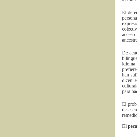
El derec
persona
expresi
colecti
acceso 
ancestra
De acue
bilingü
idioma 
prefier
han suf
dicen e
cultura
para na
El prob
de escu
remedio
El peca