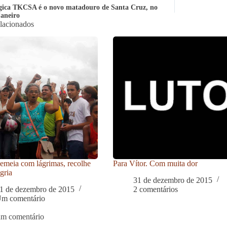
gica TKCSA é o novo matadouro de Santa Cruz, no
Janeiro
elacionados
meia com lágrimas, recolhe
Para Vítor. Com muita dor
gria
31 de dezembro de 2015
1 de dezembro de 2015
2 comentários
m comentário
um comentário