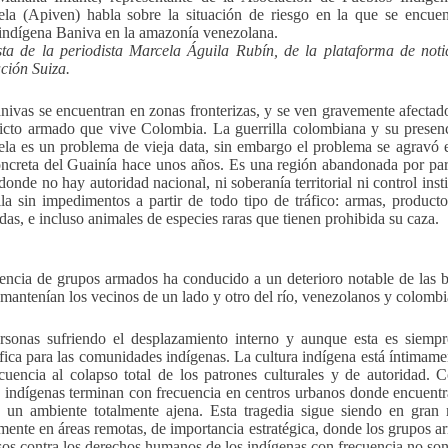
la (Apiven) habla sobre la situación de riesgo en la que se encuen
indígena Baniva en la amazonía venezolana.
sta de la periodista Marcela Águila Rubín, de la plataforma de noti
ción Suiza.
nivas se encuentran en zonas fronterizas, y se ven gravemente afectad
licto armado que vive Colombia. La guerrilla colombiana y su presen
la es un problema de vieja data, sin embargo el problema se agravó 
ncreta del Guainía hace unos años. Es una región abandonada por par
donde no hay autoridad nacional, ni soberanía territorial ni control ins
lla sin impedimentos a partir de todo tipo de tráfico: armas, producto
das, e incluso animales de especies raras que tienen prohibida su caza.
encia de grupos armados ha conducido a un deterioro notable de las b
 mantenían los vecinos de un lado y otro del río, venezolanos y colomb
sonas sufriendo el desplazamiento interno y aunque esta es siempre
ófica para las comunidades indígenas. La cultura indígena está íntimament
cuencia al colapso total de los patrones culturales y de autoridad.
s indígenas terminan con frecuencia en centros urbanos donde encuentra
 un ambiente totalmente ajena. Esta tragedia sigue siendo en gran m
mente en áreas remotas, de importancia estratégica, donde los grupos a
sos contra los derechos humanos de los indígenas con frecuencia no so