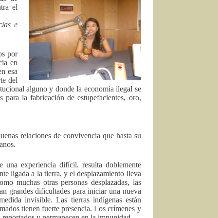
tra el
cias e
os por
cia en
en esa
te del
titucional alguno y donde la economía ilegal se
s para la fabricación de estupefacientes, oro,
uenas relaciones de convivencia que hasta su
ianos.
 una experiencia difícil, resulta doblemente
e ligada a la tierra, y el desplazamiento lleva
 Como muchas otras personas desplazadas, las
n grandes dificultades para iniciar una nueva
edida invisible. Las tierras indígenas están
rmados tienen fuerte presencia. Los crímenes y
n reportados y permanecen en la impunidad.