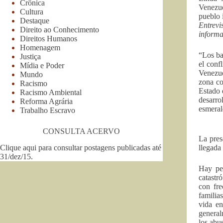
Crônica
Venezue
Cultura
pueblo 
Destaque
Entrevi
Direito ao Conhecimento
informa
Direitos Humanos
Homenagem
“Los ba
Justiça
el conf
Mídia e Poder
Venezue
Mundo
zona co
Racismo
Estado 
Racismo Ambiental
desarro
Reforma Agrária
esmeral
Trabalho Escravo
CONSULTA ACERVO
La pres
Clique aqui para consultar postagens publicadas até
llegada
31/dez/15
.
Hay per
catastr
con fre
familia
vida en
general
los abu