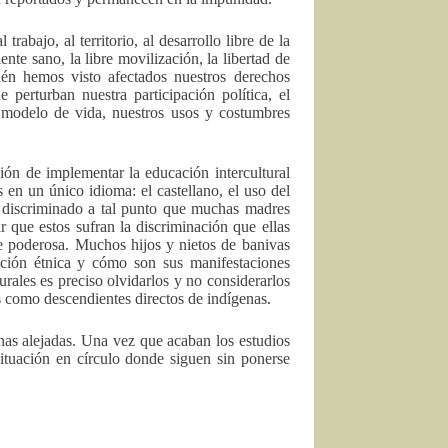
trabajo, al territorio, al desarrollo libre de la
nte sano, la libre movilización, la libertad de
bién hemos visto afectados nuestros derechos
 perturban nuestra participación política, el
ro modelo de vida, nuestros usos y costumbres
ión de implementar la educación intercultural
s en un único idioma: el castellano, el uso del
r discriminado a tal punto que muchas madres
r que estos sufran la discriminación que ellas
te poderosa. Muchos hijos y nietos de banivas
iación étnica y cómo son sus manifestaciones
urales es preciso olvidarlos y no considerarlos
os como descendientes directos de indígenas.
as alejadas. Una vez que acaban los estudios
situación en círculo donde siguen sin ponerse