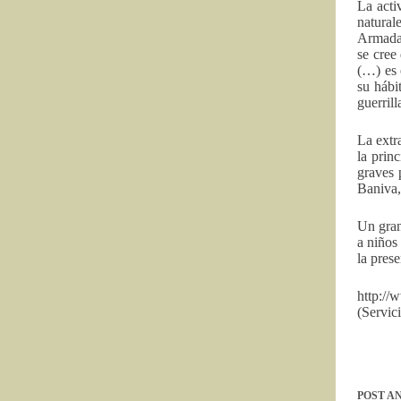
La acti
natural
Armadas
se cree
(…) es 
su hábi
guerrill
La extr
la prin
graves 
Baniva,
Un gran
a niños
la pres
http:/
(Servi
POST
AN