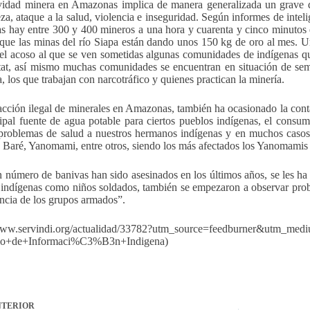
vidad minera en Amazonas implica de manera generalizada un grave d
eza, ataque a la salud, violencia e inseguridad. Según informes de int
 hay entre 300 y 400 mineros a una hora y cuarenta y cinco minutos 
 que las minas del río Siapa están dando unos 150 kg de oro al mes. 
el acoso al que se ven sometidas algunas comunidades de indígenas qu
tat, así mismo muchas comunidades se encuentran en situación de semi
a, los que trabajan con narcotráfico y quienes practican la minería.
acción ilegal de minerales en Amazonas, también ha ocasionado la conta
cipal fuente de agua potable para ciertos pueblos indígenas, el cons
problemas de salud a nuestros hermanos indígenas y en muchos casos l
 Baré, Yanomami, entre otros, siendo los más afectados los Yanomamis
 número de banivas han sido asesinados en los últimos años, se les ha 
 indígenas como niños soldados, también se empezaron a observar pro
encia de los grupos armados”.
/www.servindi.org/actualidad/33782?utm_source=feedburner&utm_me
cio+de+Informaci%C3%B3n+Indigena)
TERIOR