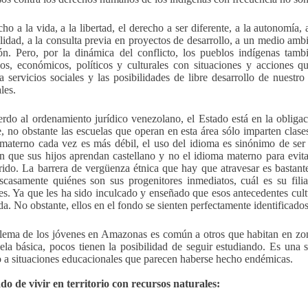
ho a la vida, a la libertad, el derecho a ser diferente, a la autonomía, al 
lidad, a la consulta previa en proyectos de desarrollo, a un medio ambie
ón. Pero, por la dinámica del conflicto, los pueblos indígenas tam
vos, económicos, políticos y culturales con situaciones y acciones que
a servicios sociales y las posibilidades de libre desarrollo de nuest
les.
rdo al ordenamiento jurídico venezolano, el Estado está en la obligac
e, no obstante las escuelas que operan en esta área sólo imparten clase
materno cada vez es más débil, el uso del idioma es sinónimo de se
en que sus hijos aprendan castellano y no el idioma materno para evita
rido. La barrera de vergüenza étnica que hay que atravesar es bastan
scasamente quiénes son sus progenitores inmediatos, cuál es su fil
les. Ya que les ha sido inculcado y enseñado que esos antecedentes cult
da. No obstante, ellos en el fondo se sienten perfectamente identificad
lema de los jóvenes en Amazonas es común a otros que habitan en zon
ela básica, pocos tienen la posibilidad de seguir estudiando. Es una 
 a situaciones educacionales que parecen haberse hecho endémicas.
do de vivir en territorio con recursos naturales: