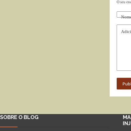
O seu en
Nom
Adici
Pub
SOBRE O BLOG
MA
IN