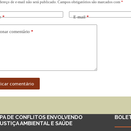
dereço de e-mail não será publicado.
Campos obrigatórios são marcados com
*
e
*
E-mail
*
onar comentário
*
licar comentário
PA DE CONFLITOS ENVOLVENDO
BOLE
JUSTIÇA AMBIENTAL E SAÚDE