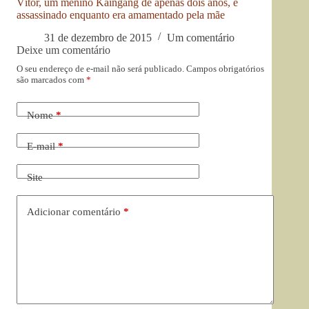
Vítor, um menino Kaingang de apenas dois anos, é
assassinado enquanto era amamentado pela mãe
31 de dezembro de 2015
Um comentário
Deixe um comentário
O seu endereço de e-mail não será publicado.
Campos obrigatórios
são marcados com
*
Nome
*
E-mail
*
Site
Adicionar comentário
*