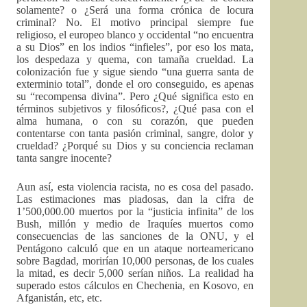
solamente? o ¿Será una forma crónica de locura
criminal? No. El motivo principal siempre fue
religioso, el europeo blanco y occidental “no encuentra
a su Dios” en los indios “infieles”, por eso los mata,
los despedaza y quema, con tamaña crueldad. La
colonización fue y sigue siendo “una guerra santa de
exterminio total”, donde el oro conseguido, es apenas
su “recompensa divina”. Pero ¿Qué significa esto en
términos subjetivos y filosóficos?, ¿Qué pasa con el
alma humana, o con su corazón, que pueden
contentarse con tanta pasión criminal, sangre, dolor y
crueldad? ¿Porqué su Dios y su conciencia reclaman
tanta sangre inocente?
Aun así, esta violencia racista, no es cosa del pasado.
Las estimaciones mas piadosas, dan la cifra de
1’500,000.00 muertos por la “justicia infinita” de los
Bush, millón y medio de Iraquíes muertos como
consecuencias de las sanciones de la ONU, y el
Pentágono calculó que en un ataque norteamericano
sobre Bagdad, morirían 10,000 personas, de los cuales
la mitad, es decir 5,000 serían niños. La realidad ha
superado estos cálculos en Chechenia, en Kosovo, en
Afganistán, etc, etc.