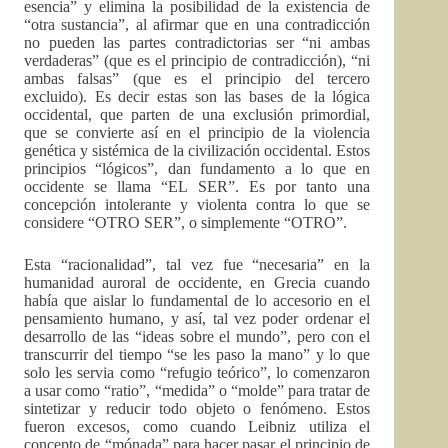
esencia” y elimina la posibilidad de la existencia de
“otra sustancia”, al afirmar que en una contradicción
no pueden las partes contradictorias ser “ni ambas
verdaderas” (que es el principio de contradicción), “ni
ambas falsas” (que es el principio del tercero
excluido). Es decir estas son las bases de la lógica
occidental, que parten de una exclusión primordial,
que se convierte así en el principio de la violencia
genética y sistémica de la civilización occidental. Estos
principios “lógicos”, dan fundamento a lo que en
occidente se llama “EL SER”. Es por tanto una
concepción intolerante y violenta contra lo que se
considere “OTRO SER”, o simplemente “OTRO”.
Esta “racionalidad”, tal vez fue “necesaria” en la
humanidad auroral de occidente, en Grecia cuando
había que aislar lo fundamental de lo accesorio en el
pensamiento humano, y así, tal vez poder ordenar el
desarrollo de las “ideas sobre el mundo”, pero con el
transcurrir del tiempo “se les paso la mano” y lo que
solo les servia como “refugio teórico”, lo comenzaron
a usar como “ratio”, “medida” o “molde” para tratar de
sintetizar y reducir todo objeto o fenómeno. Estos
fueron excesos, como cuando Leibniz utiliza el
concepto de “mónada” para hacer pasar el principio de