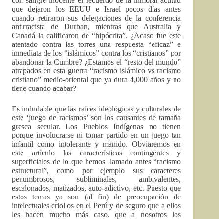
con sangre inocente el recuerdo de la inmoral actitud
que dejaron los EEUU e Israel pocos días antes
cuando retiraron sus delegaciones de la conferencia
antirracista de Durban, mientras que Australia y
Canadá la calificaron de “hipócrita”. ¿Acaso fue este
atentado contra las torres una respuesta “eficaz” e
inmediata de los “islámicos” contra los “cristianos” por
abandonar la Cumbre? ¿Estamos el “resto del mundo”
atrapados en esta guerra “racismo islámico vs racismo
cristiano” medio-oriental que ya dura 4,000 años y no
tiene cuando acabar?
Es indudable que las raíces ideológicas y culturales de
este ‘juego de racismos’ son los causantes de tamaña
gresca secular. Los Pueblos Indígenas no tienen
porque involucrarse ni tomar partido en un juego tan
infantil como intolerante y manido. Obviaremos en
este artículo las características contingentes y
superficiales de lo que hemos llamado antes “racismo
estructural”, como por ejemplo sus caracteres
penumbrosos, subliminales, ambivalentes,
escalonados, matizados, auto-adictivo, etc. Puesto que
estos temas ya son (al fin) de preocupación de
intelectuales criollos en el Perú y de seguro que a ellos
les hacen mucho más caso, que a nosotros los