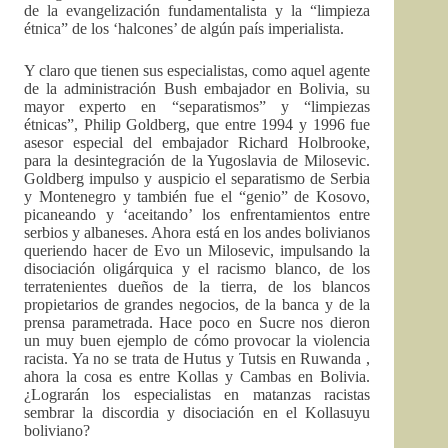
de la evangelización fundamentalista y la “limpieza
étnica” de los ‘halcones’ de algún país imperialista.
Y claro que tienen sus especialistas, como aquel agente
de la administración Bush embajador en Bolivia, su
mayor experto en “separatismos” y “limpiezas
étnicas”, Philip Goldberg, que entre 1994 y 1996 fue
asesor especial del embajador Richard Holbrooke,
para la desintegración de la Yugoslavia de Milosevic.
Goldberg impulso y auspicio el separatismo de Serbia
y Montenegro y también fue el “genio” de Kosovo,
picaneando y ‘aceitando’ los enfrentamientos entre
serbios y albaneses. Ahora está en los andes bolivianos
queriendo hacer de Evo un Milosevic, impulsando la
disociación oligárquica y el racismo blanco, de los
terratenientes dueños de la tierra, de los blancos
propietarios de grandes negocios, de la banca y de la
prensa parametrada. Hace poco en Sucre nos dieron
un muy buen ejemplo de cómo provocar la violencia
racista. Ya no se trata de Hutus y Tutsis en Ruwanda ,
ahora la cosa es entre Kollas y Cambas en Bolivia.
¿Lograrán los especialistas en matanzas racistas
sembrar la discordia y disociación en el Kollasuyu
boliviano?