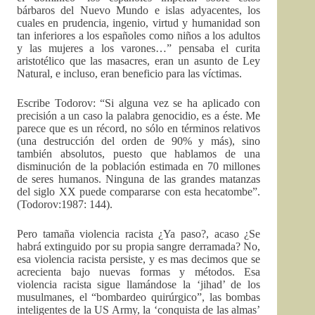
bárbaros del Nuevo Mundo e islas adyacentes, los
cuales en prudencia, ingenio, virtud y humanidad son
tan inferiores a los españoles como niños a los adultos
y las mujeres a los varones…” pensaba el curita
aristotélico que las masacres, eran un asunto de Ley
Natural, e incluso, eran beneficio para las víctimas.
Escribe Todorov: “Si alguna vez se ha aplicado con
precisión a un caso la palabra genocidio, es a éste. Me
parece que es un récord, no sólo en términos relativos
(una destrucción del orden de 90% y más), sino
también absolutos, puesto que hablamos de una
disminución de la población estimada en 70 millones
de seres humanos. Ninguna de las grandes matanzas
del siglo XX puede compararse con esta hecatombe”.
(Todorov:1987: 144).
Pero tamaña violencia racista ¿Ya paso?, acaso ¿Se
habrá extinguido por su propia sangre derramada? No,
esa violencia racista persiste, y es mas decimos que se
acrecienta bajo nuevas formas y métodos. Esa
violencia racista sigue llamándose la ‘jihad’ de los
musulmanes, el “bombardeo quirúrgico”, las bombas
inteligentes de la US Army, la ‘conquista de las almas’