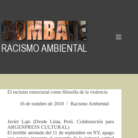
Pular
para
o
conteúdo
El racismo estructural como filosofía de la violencia
16 de outubro de 2010
Racismo Ambiental
Javier Lajo (Desde Lima, Perú. Colaboración para
ARGENPRESS CULTURAL)
El terrible atentado del 11 de septiembre en NY, apago