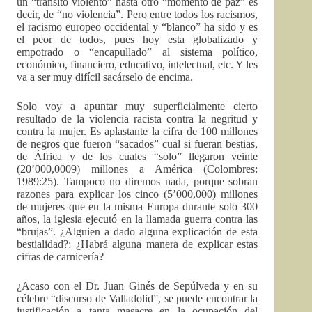
un “transito violento” hasta otro “momento de paz” es
decir, de “no violencia”. Pero entre todos los racismos,
el racismo europeo occidental y “blanco” ha sido y es
el peor de todos, pues hoy esta globalizado y
empotrado o “encapullado” al sistema político,
económico, financiero, educativo, intelectual, etc. Y les
va a ser muy difícil sacárselo de encima.
Solo voy a apuntar muy superficialmente cierto
resultado de la violencia racista contra la negritud y
contra la mujer. Es aplastante la cifra de 100 millones
de negros que fueron “sacados” cual si fueran bestias,
de África y de los cuales “solo” llegaron veinte
(20’000,0009) millones a América (Colombres:
1989:25). Tampoco no diremos nada, porque sobran
razones para explicar los cinco (5’000,000) millones
de mujeres que en la misma Europa durante solo 300
años, la iglesia ejecutó en la llamada guerra contra las
“brujas”. ¿Alguien a dado alguna explicación de esta
bestialidad?; ¿Habrá alguna manera de explicar estas
cifras de carnicería?
¿Acaso con el Dr. Juan Ginés de Sepúlveda y en su
célebre “discurso de Valladolid”, se puede encontrar la
justificación a tanta masacre en la ocupación del