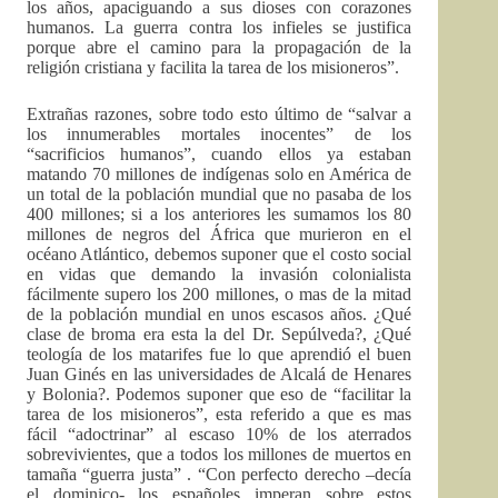
los años, apaciguando a sus dioses con corazones
humanos. La guerra contra los infieles se justifica
porque abre el camino para la propagación de la
religión cristiana y facilita la tarea de los misioneros”.
Extrañas razones, sobre todo esto último de “salvar a
los innumerables mortales inocentes” de los
“sacrificios humanos”, cuando ellos ya estaban
matando 70 millones de indígenas solo en América de
un total de la población mundial que no pasaba de los
400 millones; si a los anteriores les sumamos los 80
millones de negros del África que murieron en el
océano Atlántico, debemos suponer que el costo social
en vidas que demando la invasión colonialista
fácilmente supero los 200 millones, o mas de la mitad
de la población mundial en unos escasos años. ¿Qué
clase de broma era esta la del Dr. Sepúlveda?, ¿Qué
teología de los matarifes fue lo que aprendió el buen
Juan Ginés en las universidades de Alcalá de Henares
y Bolonia?. Podemos suponer que eso de “facilitar la
tarea de los misioneros”, esta referido a que es mas
fácil “adoctrinar” al escaso 10% de los aterrados
sobrevivientes, que a todos los millones de muertos en
tamaña “guerra justa” . “Con perfecto derecho –decía
el dominico- los españoles imperan sobre estos