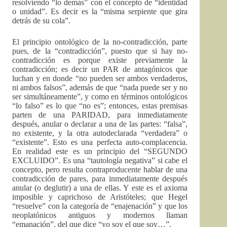
resolviendo “lo demás” con el concepto de “identidad
o unidad”. Es decir es la “misma serpiente que gira
detrás de su cola”.
El principio ontológico de la no-contradicción, parte
pues, de la “contradicción”, puesto que si hay no-
contradicción es porque existe previamente la
contradicción; es decir un PAR de antagónicos que
luchan y en donde “no pueden ser ambos verdaderos,
ni ambos falsos”, además de que “nada puede ser y no
ser simultáneamente”, y como en términos ontológicos
“lo falso” es lo que “no es”; entonces, estas premisas
parten de una PARIDAD, para inmediatamente
después, anular o declarar a una de las partes: “falsa”,
no existente, y la otra autodeclarada “verdadera” o
“existente”. Esto es una perfecta auto-complacencia.
En realidad este es un principio del “SEGUNDO
EXCLUIDO”. Es una “tautología negativa” si cabe el
concepto, pero resulta contraproducente hablar de una
contradicción de pares, para inmediatamente después
anular (o deglutir) a una de ellas. Y este es el axioma
imposible y caprichoso de Aristóteles; que Hegel
“resuelve” con la categoría de “enajenación” y que los
neoplatónicos antiguos y modernos llaman
“emanación”, del que dice “yo soy el que soy…”.