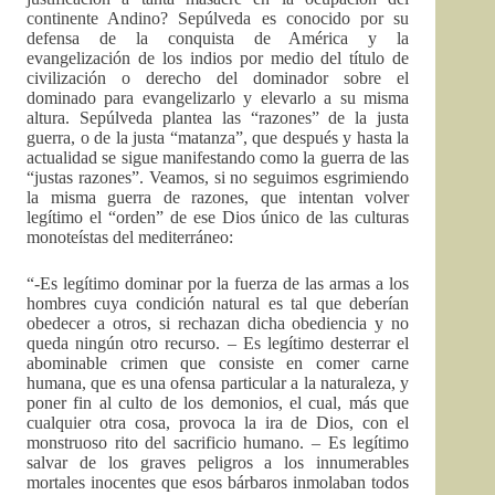
continente Andino? Sepúlveda es conocido por su
defensa de la conquista de América y la
evangelización de los indios por medio del título de
civilización o derecho del dominador sobre el
dominado para evangelizarlo y elevarlo a su misma
altura. Sepúlveda plantea las “razones” de la justa
guerra, o de la justa “matanza”, que después y hasta la
actualidad se sigue manifestando como la guerra de las
“justas razones”. Veamos, si no seguimos esgrimiendo
la misma guerra de razones, que intentan volver
legítimo el “orden” de ese Dios único de las culturas
monoteístas del mediterráneo:
“-Es legítimo dominar por la fuerza de las armas a los
hombres cuya condición natural es tal que deberían
obedecer a otros, si rechazan dicha obediencia y no
queda ningún otro recurso. – Es legítimo desterrar el
abominable crimen que consiste en comer carne
humana, que es una ofensa particular a la naturaleza, y
poner fin al culto de los demonios, el cual, más que
cualquier otra cosa, provoca la ira de Dios, con el
monstruoso rito del sacrificio humano. – Es legítimo
salvar de los graves peligros a los innumerables
mortales inocentes que esos bárbaros inmolaban todos