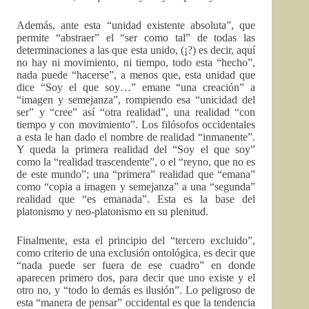
Además, ante esta “unidad existente absoluta”, que
permite “abstraer” el “ser como tal” de todas las
determinaciones a las que esta unido, (¡?) es decir, aquí
no hay ni movimiento, ni tiempo, todo esta “hecho”,
nada puede “hacerse”, a menos que, esta unidad que
dice “Soy el que soy…” emane “una creación” a
“imagen y semejanza”, rompiendo esa “unicidad del
ser” y “cree” así “otra realidad”, una realidad “con
tiempo y con movimiento”. Los filósofos occidentales
a esta le han dado el nombre de realidad “inmanente”.
Y queda la primera realidad del “Soy el que soy”
como la “realidad trascendente”, o el “reyno, que no es
de este mundo”; una “primera” realidad que “emana”
como “copia a imagen y semejanza” a una “segunda”
realidad que “es emanada”. Esta es la base del
platonismo y neo-platonismo en su plenitud.
Finalmente, esta el principio del “tercero excluido”,
como criterio de una exclusión ontológica, es decir que
“nada puede ser fuera de ese cuadro” en donde
aparecen primero dos, para decir que uno existe y el
otro no, y “todo lo demás es ilusión”. Lo peligroso de
esta “manera de pensar” occidental es que la tendencia