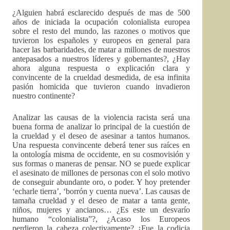
¿Alguien habrá esclarecido después de mas de 500
años de iniciada la ocupación colonialista europea
sobre el resto del mundo, las razones o motivos que
tuvieron los españoles y europeos en general para
hacer las barbaridades, de matar a millones de nuestros
antepasados a nuestros líderes y gobernantes?, ¿Hay
ahora alguna respuesta o explicación clara y
convincente de la crueldad desmedida, de esa infinita
pasión homicida que tuvieron cuando invadieron
nuestro continente?
Analizar las causas de la violencia racista será una
buena forma de analizar lo principal de la cuestión de
la crueldad y el deseo de asesinar a tantos humanos.
Una respuesta convincente deberá tener sus raíces en
la ontología misma de occidente, en su cosmovisión y
sus formas o maneras de pensar. NO se puede explicar
el asesinato de millones de personas con el solo motivo
de conseguir abundante oro, o poder. Y hoy pretender
‘echarle tierra’, ‘borrón y cuenta nueva’. Las causas de
tamaña crueldad y el deseo de matar a tanta gente,
niños, mujeres y ancianos… ¿Es este un desvarío
humano “colonialista”?, ¿Acaso los Europeos
perdieron la cabeza colectivamente? ¿Fue la codicia