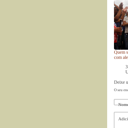
Quem se
com ale
3
U
Deixe 
O seu en
Nom
Adici