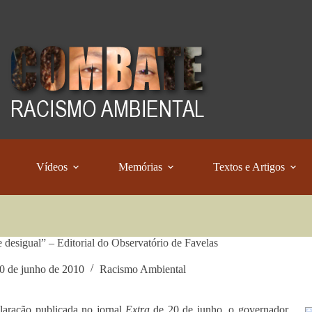
Vídeos
Memórias
Textos e Artigos
 desigual” – Editorial do Observatório de Favelas
0 de junho de 2010
Racismo Ambiental
aração publicada no jornal
Extra
de 20 de junho, o governador