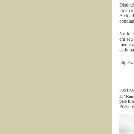
Distinç
uma cid
A cidad
cotidia
No inte
em seu 
mente q
cedo pa
http://
POST
AN
33ª Rom
pelo li
Posts r