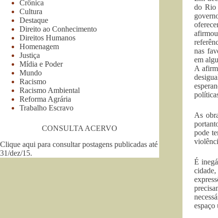
Crônica
do Rio 
Cultura
governo
Destaque
oferec
Direito ao Conhecimento
afirmou
Direitos Humanos
referê
Homenagem
nas fav
Justiça
em algu
Mídia e Poder
A afirm
Mundo
desigua
Racismo
esperan
Racismo Ambiental
polític
Reforma Agrária
Trabalho Escravo
As obra
portant
CONSULTA ACERVO
pode te
violênci
Clique aqui para consultar postagens publicadas até
31/dez/15
.
É inegá
cidade,
express
precisa
necessá
espaço 