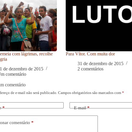
meia com lágrimas, recolhe
Para Vítor. Com muita dor
gria
31 de dezembro de 2015
1 de dezembro de 2015
2 comentários
m comentário
um comentário
dereço de e-mail não será publicado.
Campos obrigatórios são marcados com
*
e
*
E-mail
*
onar comentário
*