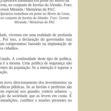
Operários trabalham em ponte no Morro da Grota,
no conjunto de favelas do Alemão. Foto: Gerson
Miranda / Memórias do PAC
erdade, vivemos em uma realidade de profunda
. Por isso, a declaração do governador traz
a um compromisso baseado na implantação de
 os cidadãos.
tado. A continuidade deste tipo de política,
a é a mesma. Uma política de segurança não
reitos da população. Se a intenção é superar a
tação.
e um novo direcionamento dos investimentos na
icas públicas. Se as favelas e periferias são
em especial nos grandes centros urbanos –,
mação da sociedade que as levem em conta. É
ntradições, conflitos e tensões presentes no