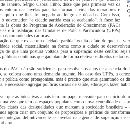
de Janeiro, Sérgio Cabral Filho, disse que pela primeira vez os
s entram nas favelas para transformar a vida dos moradores e
er aquilo que lhes foi negado ao longo de décadas. Com isso,
 o governador, “a cidade partida está se acabando”. A frase faz
ncia às obras do Programa de Aceleração do Crescimento (PAC)
elas e à instalação das Unidades de Polícia Pacificadora (UPPs)
mas comunidades cariocas.
ação de que existe uma “cidade partida” oculta o fato de que, na v
ldade social, materializada na forma como a cidade se desenvolveu
ça de que uma postura voltada para a superação deste cenário sej
as públicas contínuas que garantam de forma efetiva os direitos de todos
s do PAC não são suficientes para resolver os anos de ausência do Es
o, se coloca como uma demanda urgente. No caso das UPPs, a certez
r a polícia como protagonista, mas é preciso que atue garantindo os di
a, é necessário agregar políticas sociais de saúde, educação, lazer, habi
vel que as iniciativas atuais têm um papel relevante para o início d
 uma vez que têm os espaços populares como nova centralidade das polít
ões claras das desigualdades que marcam a sociedade brasileira – 
mos agora criar um conjunto de proposições e práticas de transfor
rio integrar definitivamente as favelas na agenda de superação de co
urbano.