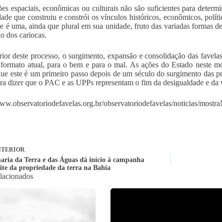
ões espaciais, econômicas ou culturais não são suficientes para determ
ade que construiu e constrói os vínculos históricos, econômicos, políti
e é uma, ainda que plural em sua unidade, fruto das variadas formas de
no dos cariocas.
rior deste processo, o surgimento, expansão e consolidação das favelas
formato atual, para o bem e para o mal. As ações do Estado neste m
ue este é um primeiro passo depois de um século do surgimento das pr
ra dizer que o PAC e as UPPs representam o fim da desigualdade e da v
www.observatoriodefavelas.org.br/observatoriodefavelas/noticias/mostr
TERIOR
aria da Terra e das Águas dá início à campanha
mite da propriedade da terra na Bahia
elacionados