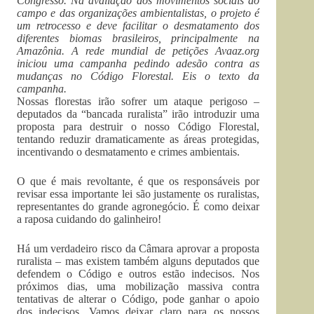
Congresso. Na avaliação dos movimentos sociais do
campo e das organizações ambientalistas, o projeto é
um retrocesso e deve facilitar o desmatamento dos
diferentes biomas brasileiros, principalmente na
Amazônia. A rede mundial de petições Avaaz.org
iniciou uma campanha pedindo adesão contra as
mudanças no Código Florestal. Eis o texto da
campanha.
Nossas florestas irão sofrer um ataque perigoso –
deputados da “bancada ruralista” irão introduzir uma
proposta para destruir o nosso Código Florestal,
tentando reduzir dramaticamente as áreas protegidas,
incentivando o desmatamento e crimes ambientais.
O que é mais revoltante, é que os responsáveis por
revisar essa importante lei são justamente os ruralistas,
representantes do grande agronegócio. É como deixar
a raposa cuidando do galinheiro!
Há um verdadeiro risco da Câmara aprovar a proposta
ruralista – mas existem também alguns deputados que
defendem o Código e outros estão indecisos. Nos
próximos dias, uma mobilização massiva contra
tentativas de alterar o Código, pode ganhar o apoio
dos indecisos. Vamos deixar claro para os nossos