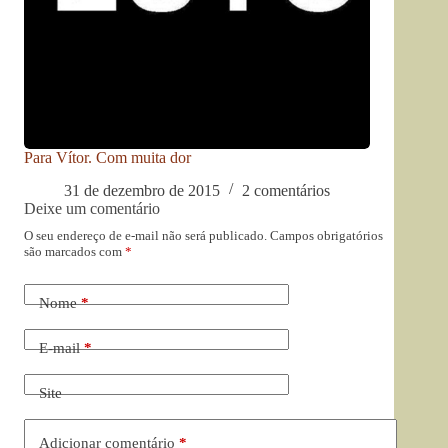
Para Vítor. Com muita dor
31 de dezembro de 2015
2 comentários
Deixe um comentário
O seu endereço de e-mail não será publicado.
Campos obrigatórios
são marcados com
*
Nome
*
E-mail
*
Site
Adicionar comentário
*