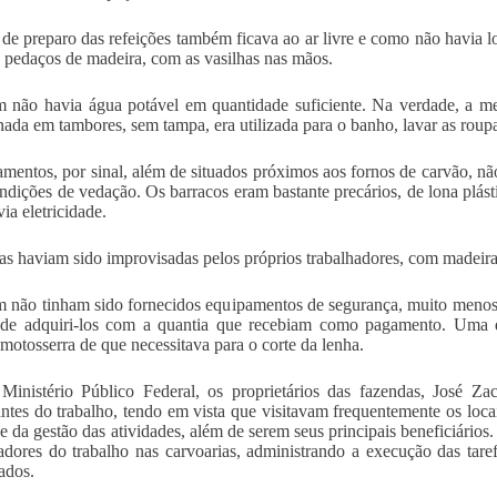
 de preparo das refeições também ficava ao ar livre e como não havia l
 pedaços de madeira, com as vasilhas nas mãos.
não havia água potável em quantidade suficiente. Na verdade, a m
ada em tambores, sem tampa, era utilizada para o banho, lavar as roupa
amentos, por sinal, além de situados próximos aos fornos de carvão, nã
ndições de vedação. Os barracos eram bastante precários, de lona plástic
ia eletricidade.
s haviam sido improvisadas pelos próprios trabalhadores, com madeiras 
não tinham sido fornecidos equipamentos de segurança, muito menos 
de adquiri-los com a quantia que recebiam como pagamento. Uma da
 motosserra de que necessitava para o corte da lenha.
Ministério Público Federal, os proprietários das fazendas, José Za
ntes do trabalho, tendo em vista que visitavam frequentemente os locai
ve da gestão das atividades, além de serem seus principais beneficiários.
adores do trabalho nas carvoarias, administrando a execução das tare
ados.