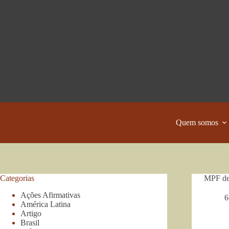
Pular
para
o
conteúdo
Quem somos
Categorias
MPF den
Ações Afirmativas
6
América Latina
Artigo
Brasil