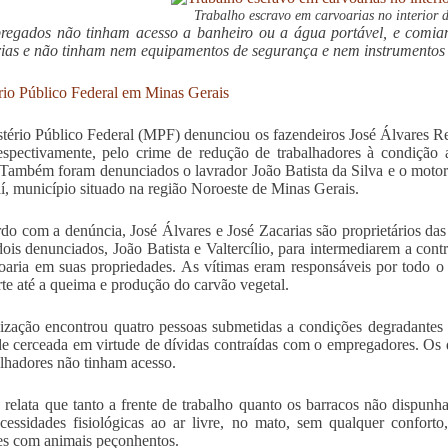
Trabalho escravo em carvoarias no interior 
regados não tinham acesso a banheiro ou a água portável, e comia
ias e não tinham nem equipamentos de segurança e nem instrumentos 
rio Público Federal em Minas Gerais
tério Público Federal (MPF) denunciou os fazendeiros José Álvares Re
respectivamente, pelo crime de redução de trabalhadores à condição
 Também foram denunciados o lavrador João Batista da Silva e o motoris
, município situado na região Noroeste de Minas Gerais.
do com a denúncia, José Álvares e José Zacarias são proprietários da
dois denunciados, João Batista e Valtercílio, para intermediarem a con
oaria em suas propriedades. As vítimas eram responsáveis por todo o 
rte até a queima e produção do carvão vegetal.
lização encontrou quatro pessoas submetidas a condições degradantes 
de cerceada em virtude de dívidas contraídas com o empregadores. Os 
alhadores não tinham acesso.
elata que tanto a frente de trabalho quanto os barracos não dispunham
cessidades fisiológicas ao ar livre, no mato, sem qualquer conforto, 
es com animais peçonhentos.