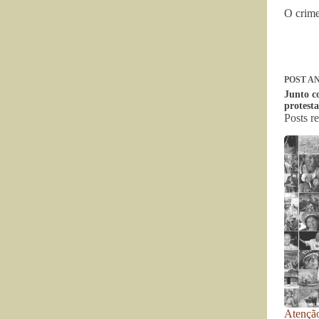
O crime
POST
AN
Junto c
protest
Posts r
Atenção