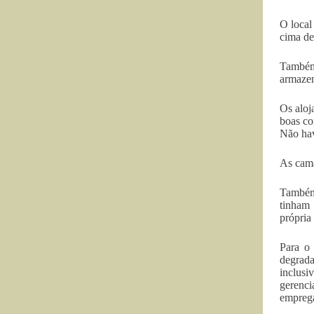
O local
cima de
Também 
armazen
Os aloj
boas co
Não hav
As cama
Também 
tinham 
própria
Para o 
degrada
inclusi
gerenci
empreg