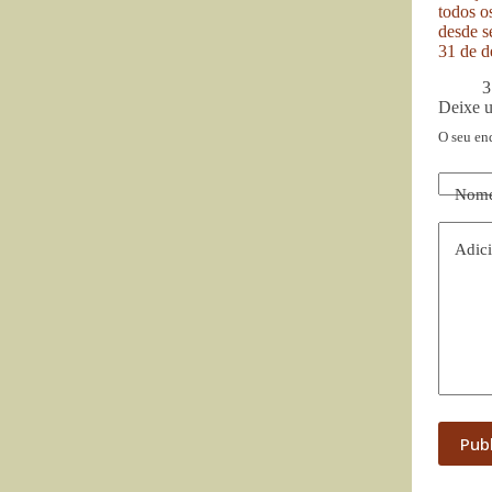
todos o
desde se
31 de d
3
Deixe 
O seu en
Nom
Adici
Pub