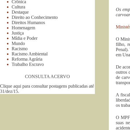
Crônica
Cultura
Os emp
Destaque
carvoar
Direito ao Conhecimento
Direitos Humanos
Ministé
Homenagem
Justiça
Mídia e Poder
O Minis
Mundo
filho, 
Racismo
Penal).
Racismo Ambiental
em Unaí
Reforma Agrária
Trabalho Escravo
De acor
outros 
CONSULTA ACERVO
de carv
transpo
Clique aqui para consultar postagens publicadas até
31/dez/15
.
A fisca
liberda
os trab
O MPF r
suas ne
acident