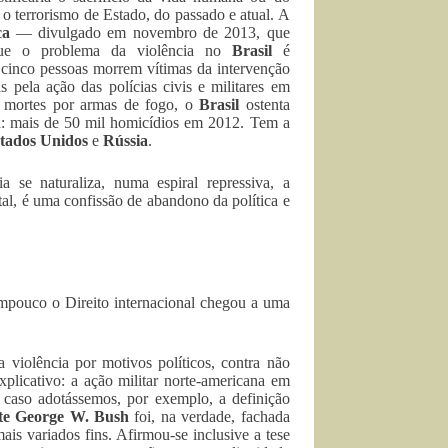
 o terrorismo de Estado, do passado e atual. A
ca
— divulgado em novembro de 2013, que
 que o problema da violência no
Brasil
é
cinco pessoas morrem vítimas da intervenção
s pela ação das polícias civis e militares em
 mortes por armas de fogo, o
Brasil
ostenta
a: mais de 50 mil homicídios em 2012. Tem a
tados Unidos
e
Rússia
.
 se naturaliza, numa espiral repressiva, a
otal, é uma confissão de abandono da política e
Tampouco o Direito internacional chegou a uma
 violência por motivos políticos, contra não
xplicativo: a ação militar norte-americana em
o caso adotássemos, por exemplo, a definição
te George W. Bush
foi, na verdade, fachada
ais variados fins. Afirmou-se inclusive a tese