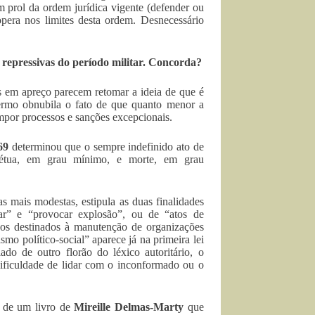
em prol da ordem jurídica vigente (defender ou
 opera nos limites desta ordem. Desnecessário
 repressivas do período militar. Concorda?
s em apreço parecem retomar a ideia de que é
ermo obnubila o fato de que quanto menor a
mpor processos e sanções excepcionais.
69
determinou que o sempre indefinido ato de
rpétua, em grau mínimo, e morte, em grau
 mais modestas, estipula as duas finalidades
ar” e “provocar explosão”, ou de “atos de
dos destinados à manutenção de organizações
smo político-social” aparece já na primeira lei
lado de outro florão do léxico autoritário, o
dificuldade de lidar com o inconformado ou o
o de um livro de
Mireille Delmas-Marty
que