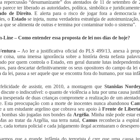
 a repercussão “desumanizante” dos atentados de 11 de setembro de 
o parece ter liberado as autoridades, política, simbólica e juridicamente
ado de Direito
. E alerta para o risco de jogar fora a democracia 
des, o
Estado
se injeta, numa verdadeira estratégia de autoimunização
ia que se alimenta de outras e termina por contaminar todo o sistema”.
-Line – Como entender essa proposta de lei nos dias de hoje?
Ventura –
Ao ler a justificativa oficial do PLS 499/13, anexa à prop
r coisa, uma imensa ignorância sobre a história desta nefasta palav
do por quem controla o Estado, em geral durante lutas independentista
ários, para descartar definitivamente os seus opositores do campo da le
a da lei, passa a ser aquele que se encontra fora do humano, por sua inf
 felicidade de assistir, em 2010, a montagem que
Stanislas Norde
discute o indiscutível: o quanto de violência a luta por uma causa justi
a inesperada de duas crianças compromete a realização de um atentado 
te. Esta preocupação com a morte de inocentes nunca abandonou
Cam
se a um estudante argelino que cobrava seu apoio à
Frente de Libert
, bombas são jogadas nos bondes da
Argélia
. Minha mãe pode estar em
as ao tratar da Argélia, sua terra natal,
Camus
reconhecia a espiral
, cada tortura policial e cada julgamento ilegal acentuaram o desespero 
armos que a grande infâmia do terrorista é crer que uma causa jus