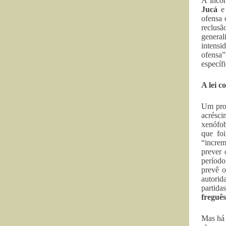
A incon
Jucá
ofensa 
reclusã
general
intensi
ofensa”
específ
A lei c
Um proj
acrésci
xenófob
que fo
“increm
prever 
período
prevê o
autorid
partid
freguê
Mas há 