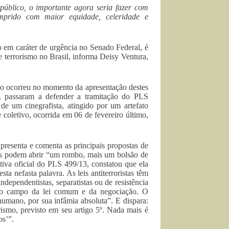
 público, o importante agora seria fazer com
mprido com maior equidade, celeridade e
 em caráter de urgência no Senado Federal, é
e terrorismo no Brasil, informa Deisy Ventura,
não ocorreu no momento da apresentação destes
, passaram a defender a tramitação do PLS
de um cinegrafista, atingido por um artefato
 coletivo, ocorrida em 06 de fevereiro último,
apresenta e comenta as principais propostas de
etos podem abrir “um rombo, mais um bolsão de
tiva oficial do PLS 499/13, constatou que ela
ta nefasta palavra. As leis antiterroristas têm
dependentistas, separatistas ou de resistência
es do campo da lei comum e da negociação. O
o humano, por sua infâmia absoluta”. E dispara:
ismo, previsto em seu artigo 5º. Nada mais é
os’”.