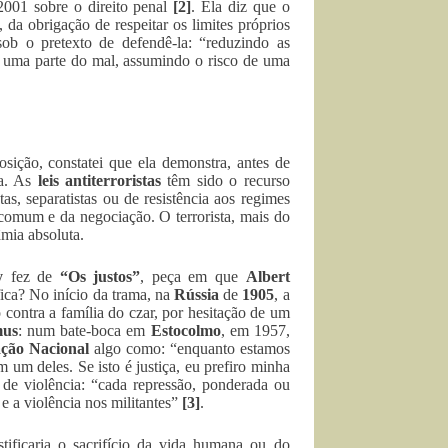
2001 sobre o direito penal
[2]
. Ela diz que o
, da obrigação de respeitar os limites próprios
sob o pretexto de defendê-la: “reduzindo as
, uma parte do mal, assumindo o risco de uma
osição, constatei que ela demonstra, antes de
ra. As
leis antiterroristas
têm sido o recurso
s, separatistas ou de resistência aos regimes
i comum e da negociação. O terrorista, mais do
âmia absoluta.
y
fez de
“Os justos”
, peça em que
Albert
fica? No início da trama, na
Rússia
de
1905
, a
contra a família do czar, por hesitação de um
us
: num bate-boca em
Estocolmo
, em 1957,
ação Nacional
algo como: “enquanto estamos
 um deles. Se isto é justiça, eu prefiro minha
 de violência: “cada repressão, ponderada ou
e a violência nos militantes”
[3]
.
tificaria o sacrifício da vida humana ou do