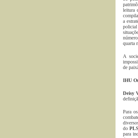
patrimô
leitura 
compil
a estra
policia
situaç
números
quarta 
A soci
impossi
de paix
IHU On
Deisy 
definiç
Para o
combate
diverso
do
PLS
para in