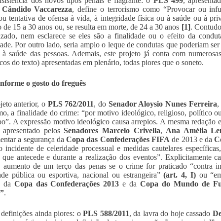
sistência dos novos tipos penais é flagrante: o
PLS 499
, apresent
e
Cândido Vaccarezza
, define o terrorismo como “Provocar ou infu
ou tentativa de ofensa à vida, à integridade física ou à saúde ou à pr
o de 15 a 30 anos ou, se resulta em morte, de 24 a 30 anos
[1]
. Contudo
izado, nem esclarece se eles são a finalidade ou o efeito da condu
dade. Por outro lado, seria amplo o leque de condutas que poderiam ser
 à saúde das pessoas. Ademais, este projeto já conta com numerosas
icos do texto) apresentadas em plenário, todas piores que o soneto.
onforme o gosto do freguês
eto anterior, o
PLS 762/2011
, do
Senador Aloysio Nunes Ferreira
,
mo, a finalidade do crime: “por motivo ideológico, religioso, político 
o”. A expressão motivo ideológico causa arrepios. A mesma redação 
i apresentado pelos
Senadores Marcelo Crivella
,
Ana Amélia Le
entar a segurança da
Copa das Confederações FIFA
de 2013 e da
C
o incidente de celeridade processual e medidas cautelares específica
 que antecede e durante a realização dos eventos”. Explicitamente ca
 aumento de um terço das penas se o crime for praticado “contra int
ade pública ou esportiva, nacional ou estrangeira”
(art. 4, I)
ou “em 
as da
Copa das Confederações 2013
e da
Copa do Mundo de Fu
s”
.
definições ainda piores: o
PLS
588/2011
, da lavra do hoje cassado
De