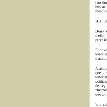
constit
buscar 
mencion
IHU On-
Deisy 
melhor 
precisã
Por exe
terror
máxim
A ainda
que to
terrori
polític
de segu
“faccio
que tom
Sob est