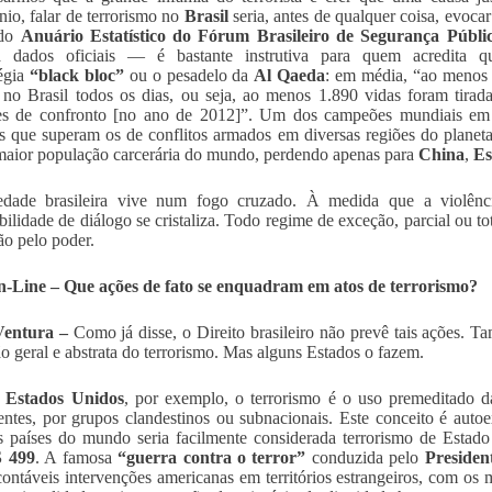
nio, falar de terrorismo no
Brasil
seria, antes de qualquer coisa, evocar
do
Anuário Estatístico do Fórum Brasileiro de Segurança Públi
a dados oficiais — é bastante instrutiva para quem acredita
tégia
“black bloc”
ou o pesadelo da
Al Qaeda
: em média, “ao menos 
l no Brasil todos os dias, ou seja, ao menos 1.890 vidas foram tirada
ões de confronto [no ano de 2012]”. Um dos campeões mundiais em
 que superam os de conflitos armados em diversas regiões do planet
maior população carcerária do mundo, perdendo apenas para
China
,
Es
edade brasileira vive num fogo cruzado. À medida que a violência
bilidade de diálogo se cristaliza. Todo regime de exceção, parcial ou t
ão pelo poder.
-Line – Que ações de fato se enquadram em atos de terrorismo?
Ventura –
Como já disse, o Direito brasileiro não prevê tais ações. 
ão geral e abstrata do terrorismo. Mas alguns Estados o fazem.
s
Estados Unidos
, por exemplo, o terrorismo é o uso premeditado da
ntes, por grupos clandestinos ou subnacionais. Este conceito é autoe
s países do mundo seria facilmente considerada terrorismo de Estad
 499
. A famosa
“guerra contra o terror”
conduzida pelo
Presiden
contáveis intervenções americanas em territórios estrangeiros, com os m