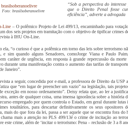
“Sob a perspectiva do interesse
que o Direito Penal fosse cu
Foto: brasilsoberanoelivre
eficiência”, adverte a advogada
-Line
–
O polêmico Projeto de Lei 499/13, encaminhado para votação
um dos seis projetos em tramitação com o objetivo de tipificar crimes d
evista à IHU On-Line.
 ela, “o curioso é que a polêmica em torno das leis sobre terrorismo 
os, e sim quando alguns Senadores, comoJorge Viana e Paulo Paim
em caráter de urgência, em resposta à grande repercussão da morte 
vo durante uma manifestação contra o aumento das tarifas de transporte
de Janeiro”.
evista a seguir, concedida por e-mail, a professora de Direito da USP 
nfatiza que “em lugar de preencher um vazio” na legislação, tais proj
de exceção em nosso ordenamento”. Deisy relata que, ao ler a justifica
tra, antes de qualquer coisa, uma imensa ignorância sobre a história des
recurso empregado por quem controla o Estado, em geral durante lutas in
imes totalitários, para descartar definitivamente os seus opositor
sta, mais do que fora da lei, passa a ser aquele que se encontra fora d
chama mais a atenção no PLS 499/13é o crime de incitação ao terror
re este crime, além de ‘incitar o terrorismo: Pena – reclusão de 3 a 8 an