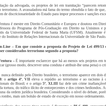
iação da advogada, os projetos de lei em tramitação “parecem reto
 o terrorismo. A avassaladora má fama do termo obnubila o fato de que,
m de discricionariedade do Estado para impor processos e sanções exc
entura é mestre em Direito Comunitário e Europeu e doutora em Direit
fessora do Programa de Pós-Graduação em Direito na Unisinos e pr
tis da Universidade Federal de Santa Maria (UFSM). Atualmente é p
 do Instituto de Relações Internacionais da Universidade de São Paulo. 
-Line – Em que consiste a proposta do Projeto de Lei 499/13 d
ser considerados terrorismo segundo a proposta?
Ventura –
É importante esclarecer que há ao menos seis projetos em 
ficar (grosso modo, descrever uma conduta e atribuir-lhe uma pena) o cri
nunca definido pelo Direito brasileiro, o terrorismo aparece em dois d
8
: o
artigo 4º
,
VII
eleva o repúdio ao terrorismo e ao racismo à c
cionais do Brasil; e o artigo
5º
,
XLIII
faz dele um crime inafiançável 
da tortura, do tráfico ilícito de entorpecentes e dos crimes hediondos. A
una da ordem jurídica brasileira. Considerando o nível do debate, po
 rombo, mais um bolsão de estado de exceção em nosso ordenamento.