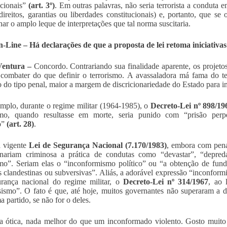
ucionais”
(art. 3º)
. Em outras palavras, não seria terrorista a conduta 
direitos, garantias ou liberdades constitucionais) e, portanto, que se
ar o amplo leque de interpretações que tal norma suscitaria.
Line – Há declarações de que a proposta de lei retoma iniciativas
Ventura –
Concordo. Contrariando sua finalidade aparente, os projeto
combater do que definir o terrorismo. A avassaladora má fama do t
o do tipo penal, maior a margem de discricionariedade do Estado para i
mplo, durante o regime militar (1964-1985), o
Decreto-Lei nº 898/19
ismo, quando resultasse em morte, seria punido com “prisão pe
o”
(art. 28)
.
 vigente
Lei de Segurança Nacional (7.170/1983)
, embora com penas
rnariam criminosa a prática de condutas como “devastar”, “depred
smo”. Seriam elas o “inconformismo político” ou “a obtenção de fun
as clandestinas ou subversivas”. Aliás, a adorável expressão “inconformi
rança nacional do regime militar, o
Decreto-Lei nº 314/1967
, ao 
sismo”. O fato é que, até hoje, muitos governantes não superaram a 
a partido, se não for o deles.
a ótica, nada melhor do que um inconformado violento. Gosto muit