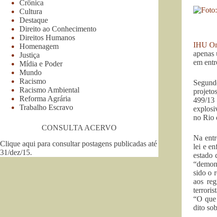
Crônica
Cultura
Destaque
Direito ao Conhecimento
Direitos Humanos
IHU On
Homenagem
apenas 
Justiça
em entr
Mídia e Poder
Mundo
Racismo
Segundo
Racismo Ambiental
projet
Reforma Agrária
499/13 
Trabalho Escravo
explosi
no Rio 
CONSULTA ACERVO
Na entr
Clique aqui para consultar postagens publicadas até
lei e e
31/dez/15
.
estado 
“demons
sido o 
aos reg
terrori
“O que 
dito sob