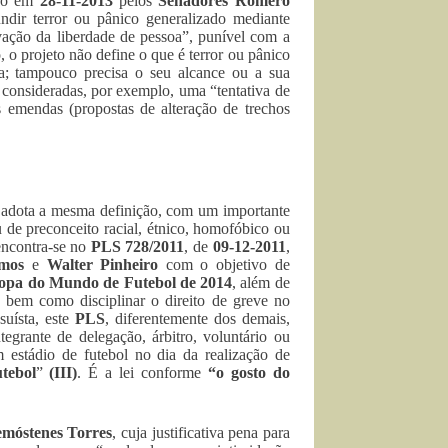
ado em
28-11-2013
pelos
Senadores Romero
ndir terror ou pânico generalizado mediante
ivação da liberdade de pessoa”, punível com a
, o projeto não define o que é terror ou pânico
ta; tampouco precisa o seu alcance ou a sua
 consideradas, por exemplo, uma “tentativa de
 emendas (propostas de alteração de trechos
 adota a mesma definição, com um importante
ou de preconceito racial, étnico, homofóbico ou
encontra-se no
PLS 728/2011
, de
09-12-2011
,
mos
e
Walter Pinheiro
com o objetivo de
opa do Mundo de Futebol de 2014
, além de
s, bem como disciplinar o direito de greve no
suísta, este
PLS
, diferentemente dos demais,
egrante de delegação, árbitro, voluntário ou
estádio de futebol no dia da realização de
tebol
”
(III)
. É a lei conforme
“o gosto do
móstenes Torres
, cuja justificativa pena para