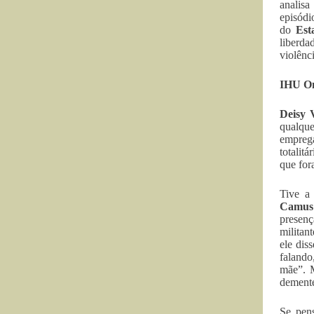
analisa
episódi
do
Est
liberda
violênc
IHU On
Deisy 
qualque
emprega
totalit
que for
Tive a
Camus
presenç
militan
ele dis
falando
mãe”. M
demente
Se pens