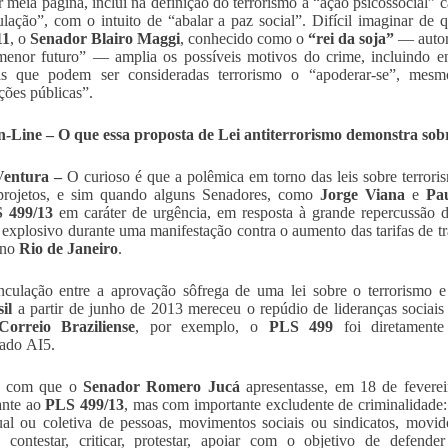
r meia página, inclui na definição do terrorismo a “ação psicossocial”
lação”, com o intuito de “abalar a paz social”. Difícil imaginar de
11
, o
Senador Blairo Maggi
, conhecido como o
“rei da soja”
— autor 
enor futuro” — amplia os possíveis motivos do crime, incluindo ent
as que podem ser consideradas terrorismo o “apoderar-se”, mes
ações públicas”.
Line – O que essa proposta de Lei antiterrorismo demonstra sobre
Ventura –
O curioso é que a polêmica em torno das leis sobre terror
 projetos, e sim quando alguns Senadores, como
Jorge Viana
e
Pa
 499/13
em caráter de urgência, em resposta à grande repercussão d
o explosivo durante uma manifestação contra o aumento das tarifas de tr
 no
Rio de Janeiro
.
nculação entre a aprovação sôfrega de uma lei sobre o terrorismo e
il
a partir de junho de 2013 mereceu o repúdio de lideranças sociai
Correio Braziliense
, por exemplo, o
PLS 499
foi diretament
ado AI5.
ez com que o
Senador
Romero Jucá
apresentasse, em 18 de fevere
ante ao
PLS 499/13
, mas com importante excludente de criminalidade:
ual ou coletiva de pessoas, movimentos sociais ou sindicatos, movido
 contestar, criticar, protestar, apoiar com o objetivo de defender