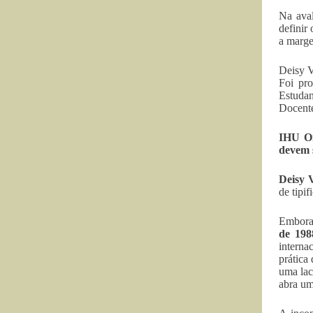
Na aval
definir
a marge
Deisy V
Foi pro
Estudan
Docente
IHU On
devem 
Deisy 
de tipi
Embora 
de 198
interna
prática 
uma lac
abra um