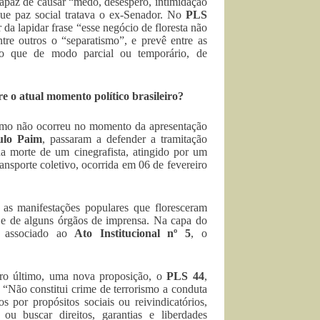
 capaz de causar “medo, desespero, intimidação
 que paz social tratava o ex-Senador. No
PLS
da lapidar frase “esse negócio de floresta não
re outros o “separatismo”, e prevê entre as
mo que de modo parcial ou temporário, de
 o atual momento político brasileiro?
ismo não ocorreu no momento da apresentação
ulo Paim
, passaram a defender a tramitação
a morte de um cinegrafista, atingido por um
ansporte coletivo, ocorrida em 06 de fevereiro
 as manifestações populares que floresceram
s e de alguns órgãos de imprensa. Na capa do
e associado ao
Ato Institucional nº 5
, o
iro último, uma nova proposição, o
PLS 44
,
 “Não constitui crime de terrorismo a conduta
s por propósitos sociais ou reivindicatórios,
 ou buscar direitos, garantias e liberdades