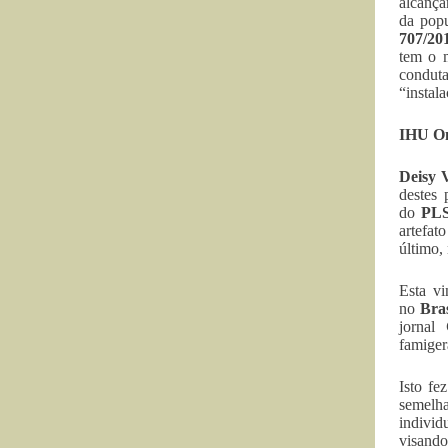
alcança
da popu
707/20
tem o m
condut
“instal
IHU On-
Deisy 
destes
do
PLS
artefat
último,
Esta vi
no
Bras
jornal
famiger
Isto f
semelh
individ
visando