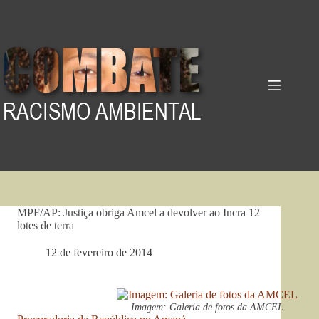
Pular
para
o
conteúdo
MPF/AP: Justiça obriga Amcel a devolver ao Incra 12
lotes de terra
12 de fevereiro de 2014
Imagem: Galeria de fotos da AMCEL