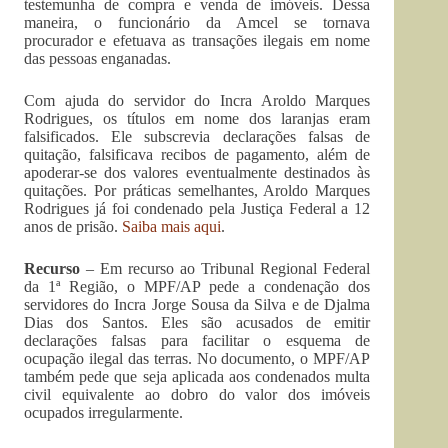
testemunha de compra e venda de imóveis. Dessa
maneira, o funcionário da Amcel se tornava
procurador e efetuava as transações ilegais em nome
das pessoas enganadas.
Com ajuda do servidor do Incra Aroldo Marques
Rodrigues, os títulos em nome dos laranjas eram
falsificados. Ele subscrevia declarações falsas de
quitação, falsificava recibos de pagamento, além de
apoderar-se dos valores eventualmente destinados às
quitações. Por práticas semelhantes, Aroldo Marques
Rodrigues já foi condenado pela Justiça Federal a 12
anos de prisão.
Saiba mais aqui
.
Recurso
– Em recurso ao Tribunal Regional Federal
da 1ª Região, o MPF/AP pede a condenação dos
servidores do Incra Jorge Sousa da Silva e de Djalma
Dias dos Santos. Eles são acusados de emitir
declarações falsas para facilitar o esquema de
ocupação ilegal das terras. No documento, o MPF/AP
também pede que seja aplicada aos condenados multa
civil equivalente ao dobro do valor dos imóveis
ocupados irregularmente.