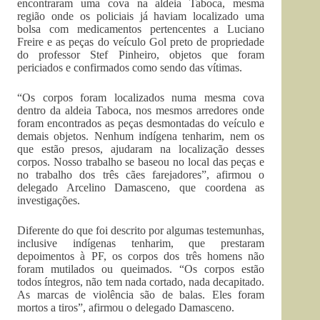
encontraram uma cova na aldeia Taboca, mesma
região onde os policiais já haviam localizado uma
bolsa com medicamentos pertencentes a Luciano
Freire e as peças do veículo Gol preto de propriedade
do professor Stef Pinheiro, objetos que foram
periciados e confirmados como sendo das vítimas.
“Os corpos foram localizados numa mesma cova
dentro da aldeia Taboca, nos mesmos arredores onde
foram encontrados as peças desmontadas do veículo e
demais objetos. Nenhum indígena tenharim, nem os
que estão presos, ajudaram na localização desses
corpos. Nosso trabalho se baseou no local das peças e
no trabalho dos três cães farejadores”, afirmou o
delegado Arcelino Damasceno, que coordena as
investigações.
Diferente do que foi descrito por algumas testemunhas,
inclusive indígenas tenharim, que prestaram
depoimentos à PF, os corpos dos três homens não
foram mutilados ou queimados. “Os corpos estão
todos íntegros, não tem nada cortado, nada decapitado.
As marcas de violência são de balas. Eles foram
mortos a tiros”, afirmou o delegado Damasceno.