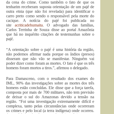
da cena do crime. Como também o fato de que os
tenharim receberam suposta orientação de um pajé de
outra etnia (que não foi revelada) para identificar o
carro preto como sendo o responsável pela morte do
cacique. A notícia do pajé foi publicada no
site
acriticadehumaita
. O advogado das famílias,
Carlos Terrinha de Souza disse ao portal Amazônia
que há no inquérito citações de testemunhas sobre o
pajé.
“A orientação sobre o pajé é uma história da região,
não podemos afirmar nada porque os índios (presos)
disseram que não vão se manifestar. Ninguém vai
poder dizer como foram as mortes. O fato é que os três
homens foram mortos a tiros.”, afirmou o delegado.
Para Damasceno, com o resultado dos exames do
IML, 90% das investigações sobre as mortes dos três
homens estão concluídas. Ele disse que a força tarefa,
composta por mais de 700 militares, não tem previsão
de deixar o sul do Amazonas devido a tensão na
região. “Foi uma investigação extremamente difícil e
complexa, tanto pelas circunstâncias onde ocorreram
os crimes e pelo local (a terra indígena) onde ocorreu.