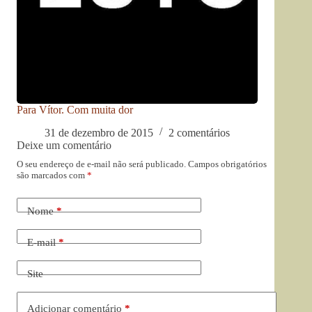
Para Vítor. Com muita dor
31 de dezembro de 2015
2 comentários
Deixe um comentário
O seu endereço de e-mail não será publicado.
Campos obrigatórios
são marcados com
*
Nome
*
E-mail
*
Site
Adicionar comentário
*