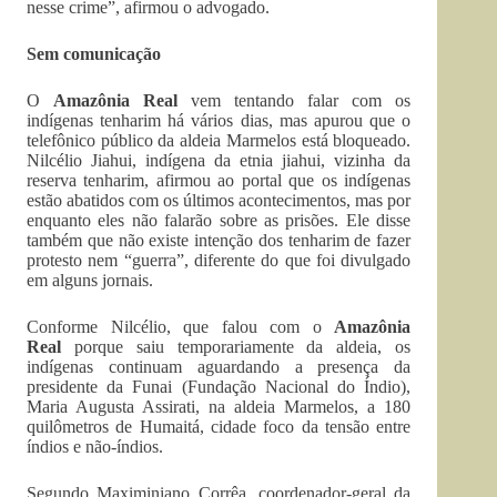
nesse crime”, afirmou o advogado.
Sem comunicação
O
Amazônia Real
vem tentando falar com os
indígenas tenharim há vários dias, mas apurou que o
telefônico público da aldeia Marmelos está bloqueado.
Nilcélio Jiahui, indígena da etnia jiahui, vizinha da
reserva tenharim, afirmou ao portal que os indígenas
estão abatidos com os últimos acontecimentos, mas por
enquanto eles não falarão sobre as prisões. Ele disse
também que não existe intenção dos tenharim de fazer
protesto nem “guerra”, diferente do que foi divulgado
em alguns jornais.
Conforme Nilcélio, que falou com o
Amazônia
Real
porque saiu temporariamente da aldeia, os
indígenas continuam aguardando a presença da
presidente da Funai (Fundação Nacional do Índio),
Maria Augusta Assirati, na aldeia Marmelos, a 180
quilômetros de Humaitá, cidade foco da tensão entre
índios e não-índios.
Segundo Maximiniano Corrêa, coordenador-geral da