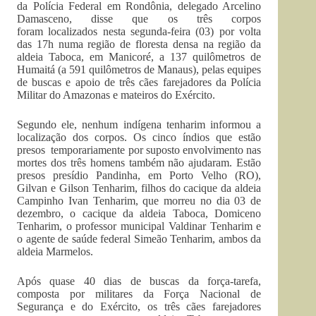
da Polícia Federal em Rondônia, delegado Arcelino
Damasceno, disse que os três corpos
foram localizados nesta segunda-feira (03) por volta
das 17h numa região de floresta densa na região da
aldeia Taboca, em Manicoré, a 137 quilômetros de
Humaitá (a 591 quilômetros de Manaus), pelas equipes
de buscas e apoio de três cães farejadores da Polícia
Militar do Amazonas e mateiros do Exército.
Segundo ele, nenhum indígena tenharim informou a
localização dos corpos. Os cinco índios que estão
presos temporariamente por suposto envolvimento nas
mortes dos três homens também não ajudaram. Estão
presos presídio Pandinha, em Porto Velho (RO),
Gilvan e Gilson Tenharim, filhos do cacique da aldeia
Campinho Ivan Tenharim, que morreu no dia 03 de
dezembro, o cacique da aldeia Taboca, Domiceno
Tenharim, o professor municipal Valdinar Tenharim e
o agente de saúde federal Simeão Tenharim, ambos da
aldeia Marmelos.
Após quase 40 dias de buscas da força-tarefa,
composta por militares da Força Nacional de
Segurança e do Exército, os três cães farejadores