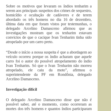
Sobre os motivos que levaram os índios tenharim a
serem aos principais suspeitos dos crimes de sequestro,
homicídio e ocultação de cadáveres e de terem
abordado os três homens no dia 16 de dezembro,
última data em que foram vistos por testemunhas, o
delegado Arcelino Damasceno afirmou que as
investigações mostram que os tenharim estavam
convictos de que o cacique Ivan Tenharim tinha sido
atropelado por um carro preto.
“Desde o início a nossa suspeita é que a abordagem ao
veículo ocorreu porque os índio acharam que aquele
carro foi o autor do possível atropelamento do índio
Ivan Tenharim. Só que o Ivan Tenharim não morreu
atropelado, ele caiu da moto”, afirmou o
superintendente da PF em Rondônia, delegado
Arcelino Damasceno.
Investigação difícil
O delegado Arcelino Damasceno disse que não é
possível saber, até o momento, como ocorreram as
mortes dos três homens e quantos índios participaram