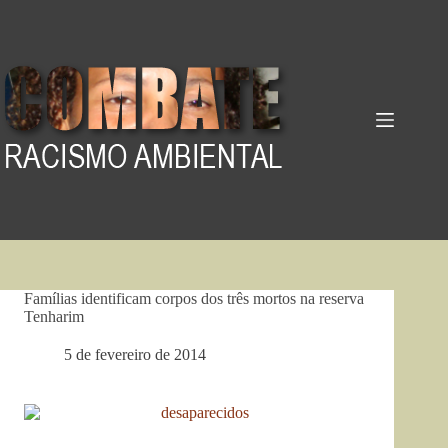
Pular
para
o
conteúdo
Famílias identificam corpos dos três mortos na reserva
Tenharim
5 de fevereiro de 2014