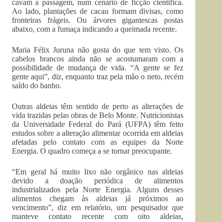
cavam a passagem, num cenário de ficção científica.
Ao lado, plantações de cacau formam divisas, como
fronteiras frágeis. Ou árvores gigantescas postas
abaixo, com a fumaça indicando a queimada recente.
Maria Félix Juruna não gosta do que tem visto. Os
cabelos brancos ainda não se acostumaram com a
possibilidade de mudança de vida. “A gente se fez
gente aqui”, diz, enquanto traz pela mão o neto, recém
saído do banho.
Outras aldeias têm sentido de perto as alterações de
vida trazidas pelas obras de Belo Monte. Nutricionistas
da Universidade Federal do Pará (UFPA) têm feito
estudos sobre a alteração alimentar ocorrida em aldeias
afetadas pelo contato com as equipes da Norte
Energia. O quadro começa a se tornar preocupante.
“Em geral há muito lixo não orgânico nas aldeias
devido a doação periódica de alimentos
industrializados pela Norte Energia. Alguns desses
alimentos chegam às aldeias já próximos ao
vencimento”, diz em relatório, um pesquisador que
manteve contato recente com oito aldeias,