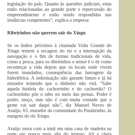
legislação do país. Quanto às questões judiciais, estas
estão relacionadas ao grande porte e repercussão do
empreendimento e estão sendo respondidas nas
instâncias competentes”, explica a empresa
Ribeirinhos não querem sair do Xingu
Se os índios próximos à chamada Volta Grande do
Xingu temem a secagem do rio e a interrupção da
navegação e o fim de formas tradicionais de vida,
como a pesca, para os ribeirinhos o temor é o de como
recomeçar a vida depois que os locais onde vivem
forem inundados, consequência das barragens da
hidrelétrica. A indenização não garante futuro e já há
morador temendo que o dinheiro não virá. “Sabe
aquela história do cachorrinho e do cachorrão? O
cachorrinho põe o rabo no meio das pernas. Poder é
poder, moço, mas não é com muita vontade que a
gente vai sair daqui não”, diz Manoel Neves de
Araújo, 65, morador da comunidade do Paratizinho, às
margens do rio Xingu.
Araújo mora com a irmã em uma casa de madeira na
parte um pouco mais alta do terreno. Ali a cheia