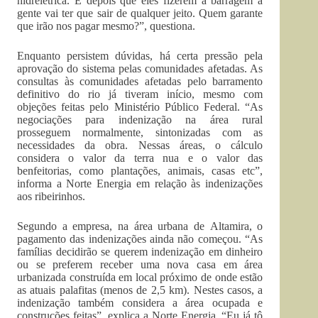
hidrelétrica. E depois que eles fizerem a barragem a
gente vai ter que sair de qualquer jeito. Quem garante
que irão nos pagar mesmo?”, questiona.
Enquanto persistem dúvidas, há certa pressão pela
aprovação do sistema pelas comunidades afetadas. As
consultas às comunidades afetadas pelo barramento
definitivo do rio já tiveram início, mesmo com
objeções feitas pelo Ministério Público Federal. “As
negociações para indenização na área rural
prosseguem normalmente, sintonizadas com as
necessidades da obra. Nessas áreas, o cálculo
considera o valor da terra nua e o valor das
benfeitorias, como plantações, animais, casas etc”,
informa a Norte Energia em relação às indenizações
aos ribeirinhos.
Segundo a empresa, na área urbana de Altamira, o
pagamento das indenizações ainda não começou. “As
famílias decidirão se querem indenização em dinheiro
ou se preferem receber uma nova casa em área
urbanizada construída em local próximo de onde estão
as atuais palafitas (menos de 2,5 km). Nestes casos, a
indenização também considera a área ocupada e
construções feitas”, explica a Norte Energia. “Eu já tô