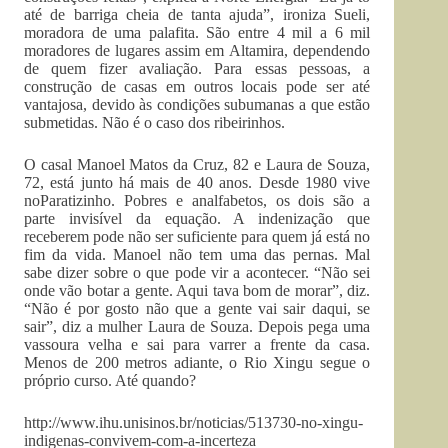
até de barriga cheia de tanta ajuda”, ironiza Sueli,
moradora de uma palafita. São entre 4 mil a 6 mil
moradores de lugares assim em Altamira, dependendo
de quem fizer avaliação. Para essas pessoas, a
construção de casas em outros locais pode ser até
vantajosa, devido às condições subumanas a que estão
submetidas. Não é o caso dos ribeirinhos.
O casal Manoel Matos da Cruz, 82 e Laura de Souza,
72, está junto há mais de 40 anos. Desde 1980 vive
noParatizinho. Pobres e analfabetos, os dois são a
parte invisível da equação. A indenização que
receberem pode não ser suficiente para quem já está no
fim da vida. Manoel não tem uma das pernas. Mal
sabe dizer sobre o que pode vir a acontecer. “Não sei
onde vão botar a gente. Aqui tava bom de morar”, diz.
“Não é por gosto não que a gente vai sair daqui, se
sair”, diz a mulher Laura de Souza. Depois pega uma
vassoura velha e sai para varrer a frente da casa.
Menos de 200 metros adiante, o Rio Xingu segue o
próprio curso. Até quando?
http://www.ihu.unisinos.br/noticias/513730-no-xingu-
indigenas-convivem-com-a-incerteza