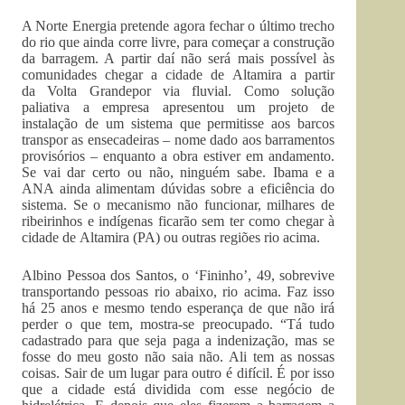
A Norte Energia pretende agora fechar o último trecho
do rio que ainda corre livre, para começar a construção
da barragem. A partir daí não será mais possível às
comunidades chegar a cidade de Altamira a partir
da Volta Grandepor via fluvial. Como solução
paliativa a empresa apresentou um projeto de
instalação de um sistema que permitisse aos barcos
transpor as ensecadeiras – nome dado aos barramentos
provisórios – enquanto a obra estiver em andamento.
Se vai dar certo ou não, ninguém sabe. Ibama e a
ANA ainda alimentam dúvidas sobre a eficiência do
sistema. Se o mecanismo não funcionar, milhares de
ribeirinhos e indígenas ficarão sem ter como chegar à
cidade de Altamira (PA) ou outras regiões rio acima.
Albino Pessoa dos Santos, o ‘Fininho’, 49, sobrevive
transportando pessoas rio abaixo, rio acima. Faz isso
há 25 anos e mesmo tendo esperança de que não irá
perder o que tem, mostra-se preocupado. “Tá tudo
cadastrado para que seja paga a indenização, mas se
fosse do meu gosto não saia não. Ali tem as nossas
coisas. Sair de um lugar para outro é difícil. É por isso
que a cidade está dividida com esse negócio de