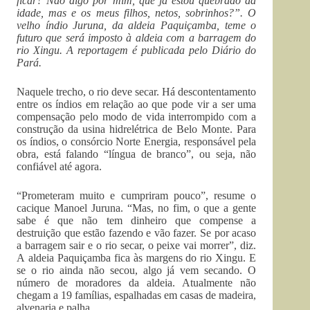
ficar? Não digo por mim, que já estou quebrado da
idade, mas e os meus filhos, netos, sobrinhos?”. O
velho índio Juruna, da aldeia Paquiçamba, teme o
futuro que será imposto à aldeia com a barragem do
rio Xingu. A reportagem é publicada pelo Diário do
Pará.
Naquele trecho, o rio deve secar. Há descontentamento
entre os índios em relação ao que pode vir a ser uma
compensação pelo modo de vida interrompido com a
construção da usina hidrelétrica de Belo Monte. Para
os índios, o consórcio Norte Energia, responsável pela
obra, está falando “língua de branco”, ou seja, não
confiável até agora.
“Prometeram muito e cumpriram pouco”, resume o
cacique Manoel Juruna. “Mas, no fim, o que a gente
sabe é que não tem dinheiro que compense a
destruição que estão fazendo e vão fazer. Se por acaso
a barragem sair e o rio secar, o peixe vai morrer”, diz.
A aldeia Paquiçamba fica às margens do rio Xingu. E
se o rio ainda não secou, algo já vem secando. O
número de moradores da aldeia. Atualmente não
chegam a 19 famílias, espalhadas em casas de madeira,
alvenaria e palha.