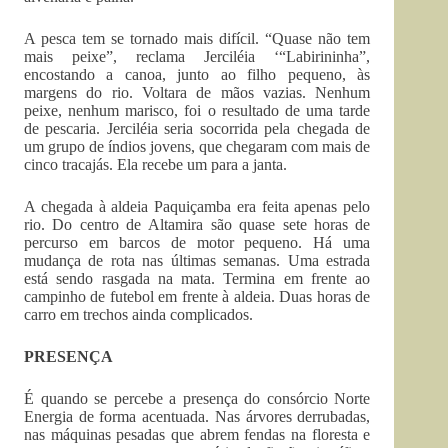
A pesca tem se tornado mais difícil. “Quase não tem
mais peixe”, reclama Jerciléia ‘“Labirininha”,
encostando a canoa, junto ao filho pequeno, às
margens do rio. Voltara de mãos vazias. Nenhum
peixe, nenhum marisco, foi o resultado de uma tarde
de pescaria. Jerciléia seria socorrida pela chegada de
um grupo de índios jovens, que chegaram com mais de
cinco tracajás. Ela recebe um para a janta.
A chegada à aldeia Paquiçamba era feita apenas pelo
rio. Do centro de Altamira são quase sete horas de
percurso em barcos de motor pequeno. Há uma
mudança de rota nas últimas semanas. Uma estrada
está sendo rasgada na mata. Termina em frente ao
campinho de futebol em frente à aldeia. Duas horas de
carro em trechos ainda complicados.
PRESENÇA
É quando se percebe a presença do consórcio Norte
Energia de forma acentuada. Nas árvores derrubadas,
nas máquinas pesadas que abrem fendas na floresta e