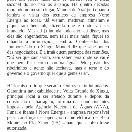
sazonal do rio não os alcança. Há quatro décadas
morando no mesmo lugar, Manoel de Araújo ri quando
lembra a visita dos técnicos da empresa Norte
Energia ao local. “Já vieram, mediram, filmaram e
piquetaram bem ali, dizendo que é onde vai ser
inundado. Mas ali já inunda todo ano, eu disse, mas
eles são engenheiros, nem falei mais nada, fiquei só
olhando a arrumação”, lembra. Conhecedor dos
‘humores’ do rio Xingu, Manoel diz que sabe pouco
das negociações. É a irmã quem participa das reuniões.
“Só sei que sair assim, sem saber para onde se vai é
que nem ficar como pau na água. Pelo gosto dos
ribeirinhos a gente não aceitava, mas a terra é do
governo e o governo quer que a gente saia”.
Há locais do rio que secarão. Outros serão inundados.
Garantir a navegabilidade na Volta Grande do Xingu,
principal local a ser afetado durante e depois da
construção da barragem, foi uma das condicionantes
impostas pela Agência Nacional de Águas (ANA),
Funai e Ibama à Norte Energia – empresa responsável
pela construção e operação dahidrelétrica de Belo
Monte, no Rio Xingu (PA) – para que a obra fosse
autorizada.