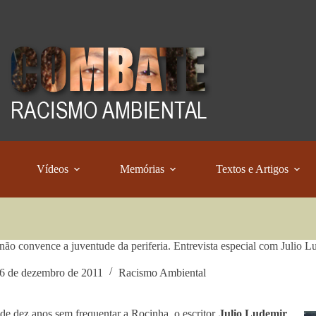
Vídeos
Memórias
Textos e Artigos
ão convence a juventude da periferia. Entrevista especial com Julio L
6 de dezembro de 2011
Racismo Ambiental
de dez anos sem frequentar a Rocinha, o escritor
Julio Ludemir