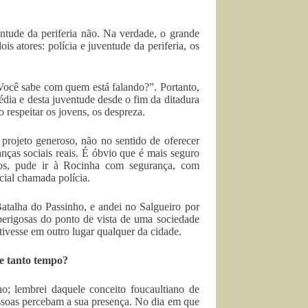
tude da periferia não. Na verdade, o grande
is atores: polícia e juventude da periferia, os
“Você sabe com quem está falando?”. Portanto,
dia e desta juventude desde o fim da ditadura
 respeitar os jovens, os despreza.
rojeto generoso, não no sentido de oferecer
ças sociais reais. É óbvio que é mais seguro
nos, pude ir à Rocinha com segurança, com
cial chamada polícia.
talha do Passinho, e andei no Salgueiro por
perigosas do ponto de vista de uma sociedade
tivesse em outro lugar qualquer da cidade.
e tanto tempo?
o; lembrei daquele conceito foucaultiano de
essoas percebam a sua presença. No dia em que