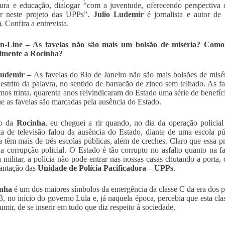
ura e educação, dialogar “com a juventude, oferecendo perspectiva
ar neste projeto das UPPs”.
Julio Ludemir
é jornalista e autor de
. Confira a entrevista.
-Line – As favelas não são mais um bolsão de mi
séria? Como 
almente a Rocinha?
Ludemir –
As favelas do Rio de Janeiro não são
mais bolsões de misé
 estrito da palavra, no sentido de barracão de zinco sem telhado. As f
imos trinta, quarenta anos reivindicaram do Estado uma série de benefí
ue as favelas são marcadas pela ausência do Estado.
o da
Rocinha
, eu cheguei a rir quando, no dia da operação polic
sta de televisão falou da ausência do Estado, diante de uma escola p
 têm mais de três escolas públicas, além de creches. Claro que essa pr
 a corrupção policial. O Estado é tão corrupto no asfalto quanto na 
a militar, a polícia não pode entrar nas nossas casas chutando a porta,
antação das
Unidade de Polícia Pacificadora – UPPs
.
inha
é um dos maiores símbolos da emergência da classe C da era dos 
, no início do governo Lula e, já naquela época, percebia que esta cl
umir, de se inserir em tudo que diz respeito à sociedade.