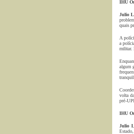
IHU On
Julio 
problem
quais p
A políc
a políc
militar
Enquant
algum g
freque
tranqui
Coorden
volta d
pré-UPP
IHU On
Julio 
Estado,