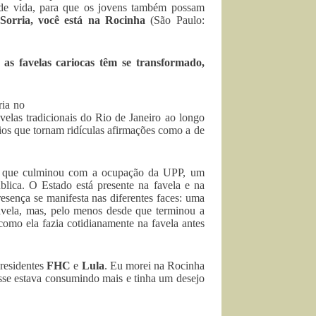
 de vida, para que os jovens também possam
Sorria, você está na Rocinha
(São Paulo:
as favelas cariocas têm se transformado,
ria no
avelas tradicionais do Rio de Janeiro ao longo
cios que tornam ridículas afirmações como a de
ial que culminou com a ocupação da UPP, um
ública. O Estado está presente na favela e na
esença se manifesta nas diferentes faces: uma
favela, mas, pelo menos desde que terminou a
 como ela fazia cotidianamente na favela antes
presidentes
FHC
e
Lula
. Eu morei na Rocinha
asse estava consumindo mais e tinha um desejo