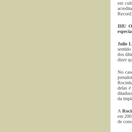
em cult
acredit
Record)
IHU On
especi
Julio 
sentido
dos últ
dizer q
No cas
jornali
Rocinha
delas é
ditadur
da impl
A
Roc
em 2003
de cons