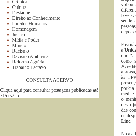
Crônica
voltou 
Cultura
difere
Destaque
favela.
Direito ao Conhecimento
sendo a
Direitos Humanos
pessoas
Homenagem
depois 
Justiça
Mídia e Poder
Favoráv
Mundo
a
Unida
Racismo
que “
Racismo Ambiental
como s
Reforma Agrária
Acredit
Trabalho Escravo
aprovaç
às UPPs
CONSULTA ACERVO
presenç
políci
Clique aqui para consultar postagens publicadas até
média: 
31/dez/15
.
o meni
desta j
das com
os desp
Line
.
Na aval