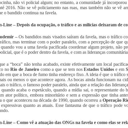
ocinha, não vi policial algum; no entanto, a comunidade já incorporou 
té 2016. Não se vê policiamento nas ruas, mas também não se vê ar
ue o bandido continua na favela.
Line – Depois da ocupação, o tráfico e as milícias deixaram de c
Ludemir –
Os bandidos mais visados saíram da favela, mas o tráfico c
ráfico, mas terminar com o poder paralelo, com a percepção de que 
 quando vou a uma favela pacificada coordenar algum projeto, não p
olicial, que é o poder dentro da favela, e com as lideranças comunitária
ue a “boca” não tenha acabado, existe efetivamente um local pacific
ico no
Rio de Janeiro
como a que se tem nos
Estados Unidos
e em
S
o em que a boca de fumo tinha endereço fixo. A ideia é que o tráfico s
mais ou menos o que acontece agora. As bocas ainda funcionam na ci
ais o tráfico, o famoso poder paralelo, ainda que a relação das lideran
 quando acaba o espetáculo, quando a mídia sai, o representante do b
m ator político, embora minoritário e sem a expressão que tinha an
a o que aconteceu na década de 1990, quando ocorreu a
Operação Ri
 expressivas quanto as atuais. Esse fantasma de que o tráfico pode 
undo.
Line – Como vê a atuação das ONGs na favela e como elas se relac