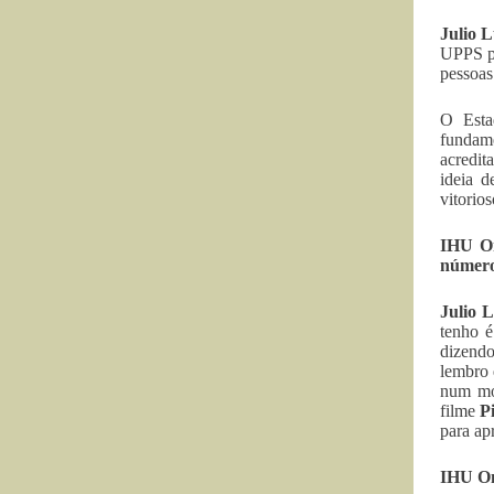
Julio 
UPPS pa
pessoas
O Esta
fundame
acredit
ideia d
vitorio
IHU On
número 
Julio 
tenho é
dizendo
lembro 
num mom
filme
P
para ap
IHU On-