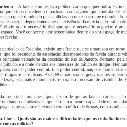
Ludemir –
A favela é um espaço político como qualquer outro; é como 
sta que estou concedendo é pactuada com alguém que controla este e
spaço que é dominado pelas milícias ou um espaço que é dominado pel
este espaço, independentemente da existência da milícia e do tráfico d
 É óbvio que é necessário dialogar, que é necessário negociar; é pre
 espaço. Você conhece o ator hegemônico dentro do seu espaço de tr
as favelas.
 particular da Rocinha, existiu uma frente que se organizou em torn
a
, que foi presidente da associação dos moradores da favela durante vár
 principais vereadoras da oposição do Rio de Janeiro. Portanto, pela
r público, e à noite atendia aos interesses do tráfico de drogas. Nenh
ociar com o poder central. E o poder central, naquele momento e ai
 de drogas e as milícias. As ONGs não são virgens, madres superiore
federais, estaduais e municipais, e para isso precisam de visibilidade
ítico.
a-me esta leitura que alguns fazem de que as favelas cariocas não
 um bando de miseráveis que não têm a menor capacidade de articulaçã
spaço, as pessoas se relacionam com o tráfico de drogas, com as milíci
-Line – Quais são as maiores dificuldades que os trabalhadore
 e com as milícias?