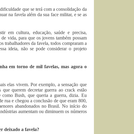
 dificuldade que se terá com a consolidação da
ar na favela além da sua face militar, e se as
tir em cultura, educação, saúde e precisa,
a de vida, para que os jovens também possam
os trabalhadores da favela, todos compraram a
sa ideia, não se pode considerar o projeto
nha em torno de mil favelas, mas agora o
ais elas vivem. Por exemplo, a sensação que
 que querem decretar guerra ao crack estão
e como Bush, que queria a guerra, dizia. Eu
 de rua e chegou a conclusão de que eram 800,
enores abandonados no Brasil. No início do
as indústrias aumentam ou diminuem os números
r deixado a favela?