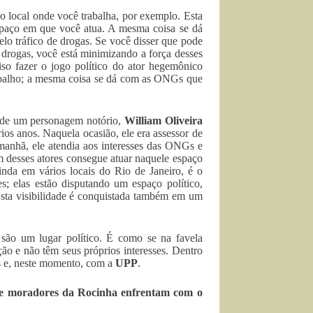
o local onde você trabalha, por exemplo. Esta
spaço em que você atua. A mesma coisa se dá
o tráfico de drogas. Se você disser que pode
e drogas, você está minimizando a força desses
ciso fazer o jogo político do ator hegemônico
abalho; a mesma coisa se dá com as ONGs que
o de um personagem notório,
William Oliveira
ios anos. Naquela ocasião, ele era assessor de
 manhã, ele atendia aos interesses das ONGs e
um desses atores consegue atuar naquele espaço
nda em vários locais do Rio de Janeiro, é o
s; elas estão disputando um espaço político,
. Esta visibilidade é conquistada também em um
 são um lugar político. É como se na favela
o e não têm seus próprios interesses. Dentro
as e, neste momento, com a
UPP
.
s e moradores da Rocinha enfrentam com o