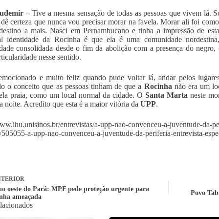
Ludemir –
Tive a mesma sensação de todas as pessoas que vivem lá. S
dê certeza que nunca vou precisar morar na favela. Morar ali foi co
estino a mais. Nasci em Pernambucano e tinha a impressão de esta
pal identidade da Rocinha é que ela é uma comunidade nordesti
ade consolidada desde o fim da abolição com a presença do negro, 
ticularidade nesse sentido.
emocionado e muito feliz quando pude voltar lá, andar pelos luga
o o conceito que as pessoas tinham de que a
Rocinha
não era um lo
ela praia, como um local normal da cidade. O
Santa Marta
neste mom
a noite. Acredito que esta é a maior vitória da
UPP
.
www.ihu.unisinos.br/entrevistas/a-upp-nao-convenceu-a-juventude-da-peri
/505055-a-upp-nao-convenceu-a-juventude-da-periferia-entrevista-espe
TERIOR
no oeste do Pará: MPF pede proteção urgente para
Povo Taba
unha ameaçada
elacionados