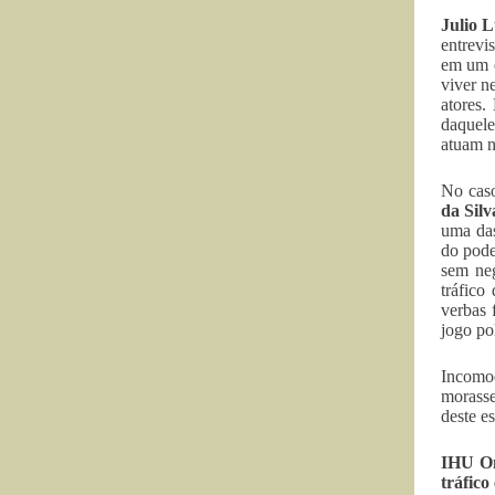
Julio 
entrevi
em um e
viver n
atores.
daquele
atuam n
No caso
da Silv
uma das
do pode
sem neg
tráfico
verbas 
jogo pol
Incomod
morasse
deste e
IHU On
tráfico