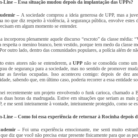
-Line – Essa situação mudou depois da implantação das UPPs?
Ludemir –
A sociedade comprou a ideia generosa de UPP, mas a juven
a no que diz respeito à violência, à segurança pública, envolve estes do
recisam em algum momento se entender.
ia incorporou plenamente aquele discurso “escroto” da classe média: 
ia respeita o menino branco, bem vestido, porque tem medo da classe mé
. Por outro lado, dentro das comunidades populares, a polícia além de não
o estes atores não se entenderem, a
UPP
não se consolida como um p
rau de segurança para a sociedade, mas no sentido de promover mudan
ntar as favelas ocupadas. Isso aconteceu comigo: depois de dez a
lidade, sabendo que, em último caso, poderia recorrer a essa entidade so
ei recentemente um projeto envolvendo o funk carioca, chamado a Ba
as duas horas da madrugada. Estive em situações que seriam as mais 
, e me senti inteiramente à vontade, inteiramente protegido, como se es
-Line – Como foi essa experiência de retornar à Rocinha depois d
Ludemir –
Foi uma experiência emocionante, me senti muito estranh
 que diz que você não precisa estar presente fisicamente para que as p