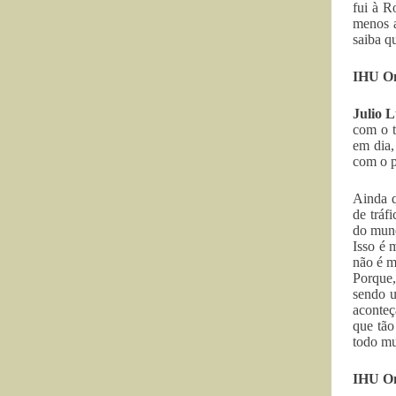
fui à R
menos a
saiba q
IHU On-
Julio 
com o t
em dia,
com o p
Ainda q
de tráf
do mund
Isso é 
não é m
Porque,
sendo u
aconteç
que tão
todo m
IHU On-