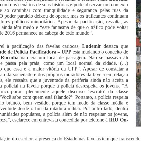
a um dos cenários de suas histórias e pode observar um contexto
nte ao caminhar com tranquilidade e segurança pelas ruas da
 O poder paralelo deixou de operar, mas os traficantes continuam
tores políticos minoritários. Apesar da pacificação, ressalta, as
 ainda têm medo e “este fantasma de que o tráfico pode voltar
de 2016 permanece na cabeça de todo mundo”.
el à pacificação das favelas cariocas,
Ludemir
destaca que
de de Polícia Pacificadora – UPP
está mudando o conceito de
a
Rocinha
não era um local de passagem. Não se passava ali
e passa pela praia, como um local normal da cidade. (…)
o que essa é a maior vitória da UPP”. Apesar de constatar a
ão da sociedade e dos próprios moradores da favela em relação
, ele ressalta que a juventude da periferia ainda não aceita a
a policial na favela porque a polícia desrespeita os jovens. “A
a incorporou plenamente aquele discurso ‘escroto’ da classe
‘Você sabe com quem está falando?’. Portanto, a polícia respeita
no branco, bem vestido, porque tem medo da classe média e
uventude desde o fim da ditadura militar. Por outro lado, dentro
unidades populares, a polícia além de não respeitar os jovens,
reza”, esclarece em entrevista concedida por telefone à
IHU On-
iação do escritor, a presença do Estado nas favelas tem que transcender