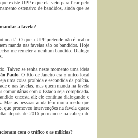
que existe UPP e que ela veio para ficar pelo
mamento ostensivo de bandidos, ainda que se
omandar a favela?
ontinua lá. O que a UPP pretende não é acabar
quem manda nas favelas são os bandidos. Hoje
reciso me remeter a nenhum bandido. Dialogo
s.
ado. Talvez se tenha neste momento uma ideia
ão Paulo
. O Rio de Janeiro era o único local
eja uma coisa proibida e escondida da polícia.
dade e nas favelas, mas quem manda na favela
ças comunitárias com o Estado seja complicada.
andido encosta ali; ele continua dialogando e
tes. Mas as pessoas ainda têm muito medo que
o
, que promoveu intervenções na favela quase
voltar depois de 2016 permanece na cabeça de
ionam com o tráfico e as milícias?