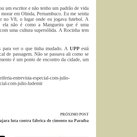
ou um escritor e não tenho um padrão de vida
mo morar em Olinda, Pernambuco. Eu me sentia
r no V8, o lugar onde eu jogava futebol. A
na, ela não é como a Mangueira que é uma
com uma cultura supersólida. A Rocinha tem
res para ver o que tinha mudado. A
UPP
está
cal de passagem. Não se passava ali como se
ento é um ponto de encontro da cidade, um
feria-entrevista-especial-com-julio-
cial-com-julio-ludemir
PRÓXIMO
POST
jara luta contra fábrica de cimento na Paraíba