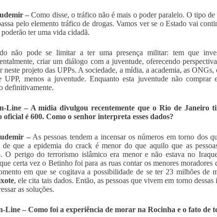
Ludemir –
Como disse, o tráfico não é mais o poder paralelo. O tipo de
ssa pelo elemento tráfico de drogas. Vamos ver se o Estado vai continu
 poderão ter uma vida cidadã.
do não pode se limitar a ter uma presença militar: tem que inves
ntalmente, criar um diálogo com a juventude, oferecendo perspectiv
ar neste projeto das UPPs. A sociedade, a mídia, a academia, as ONGs, 
e UPP, menos a juventude. Enquanto esta juventude não comprar es
so definitivamente.
-Line – A mídia divulgou recentemente que o Rio de Janeiro ti
oficial é 600. Como o senhor interpreta esses dados?
Ludemir –
As pessoas tendem a incensar os números em torno dos qu
 de que a epidemia do crack é menor do que aquilo que as pessoas
. O perigo do terrorismo islâmico era menor e não estava no Iraqu
que certa vez o Betinho foi para as ruas contar os menores moradores
ento em que se cogitava a possibilidade de se ter 23 milhões de m
ixote
, ele cita tais dados. Então, as pessoas que vivem em torno dess
ressar as soluções.
Line – Como foi a experiência de morar na Rocinha e o fato de te