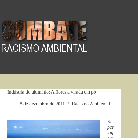
Pular
para
o
conteúdo
Indústria do alumínio: A floresta virada em pó
8 de dezembro de 2011
Racismo Ambiental
Re
por
tag