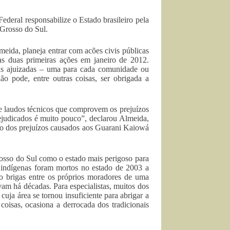
deral responsabilize o Estado brasileiro pela
 Grosso do Sul.
ida, planeja entrar com acões civis públicas
as duas primeiras ações em janeiro de 2012.
das ajuizadas – uma para cada comunidade ou
ão pode, entre outras coisas, ser obrigada a
e laudos técnicos que comprovem os prejuízos
judicados é muito pouco”, declarou Almeida,
ão dos prejuízos causados aos Guarani Kaiowá
osso do Sul como o estado mais perigoso para
 indígenas foram mortos no estado de 2003 a
 brigas entre os próprios moradores de uma
avam há décadas. Para especialistas, muitos dos
uja área se tornou insuficiente para abrigar a
 coisas, ocasiona a derrocada dos tradicionais