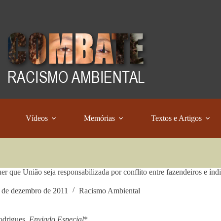
Vídeos
Memórias
Textos e Artigos
r que União seja responsabilizada por conflito entre fazendeiros e ín
 de dezembro de 2011
Racismo Ambiental
odrigues
, Enviado Especial
*