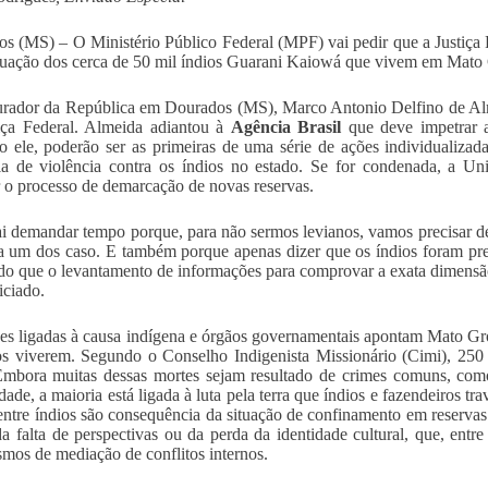
s (MS) – O Ministério Público Federal (MPF) vai pedir que a Justiça Fe
ituação dos cerca de 50 mil índios Guarani Kaiowá que vivem em Mato
rador da República em Dourados (MS), Marco Antonio Delfino de Alme
iça Federal. Almeida adiantou à
Agência Brasil
que deve impetrar 
 ele, poderão ser as primeiras de uma série de ações individualiza
a de violência contra os índios no estado. Se for condenada, a Uni
r o processo de demarcação de novas reservas.
ai demandar tempo porque, para não sermos levianos, vamos precisar d
 um dos caso. E também porque apenas dizer que os índios foram pre
do que o levantamento de informações para comprovar a exata dimens
niciado.
es ligadas à causa indígena e órgãos governamentais apontam Mato Gr
os viverem. Segundo o Conselho Indigenista Missionário (Cimi), 250
mbora muitas dessas mortes sejam resultado de crimes comuns, como
ade, a maioria está ligada à luta pela terra que índios e fazendeiros tr
entre índios são consequência da situação de confinamento em reservas c
da falta de perspectivas ou da perda da identidade cultural, que, entre
mos de mediação de conflitos internos.