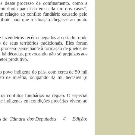
es desse processo de confinamento, como a
 contribuiu para isso em cada um dos casos”,
 relação ao conflito fundiário causado pelo
ribuiu para que a situação chegasse ao ponto
e fazendeiros recém-chegados ao estado, onde
de seus territórios tradicionais. Eles foram
m processo semelhante à formação de guetos de
ta há décadas, provocando não só prejuízos aos
etor produtivo.
 povo indígena do país, com cerca de 50 mil
o de miséria, ocupando 42 mil hectares (o
os conflitos fundiários na região. O especial
e indígenas em condições precárias vivem ao
orias da Câmara dos Deputados // Edição: