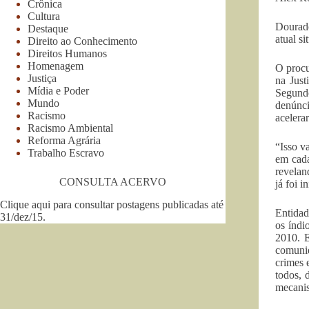
Crônica
Cultura
Dourado
Destaque
atual s
Direito ao Conhecimento
Direitos Humanos
Homenagem
O procu
Justiça
na Just
Mídia e Poder
Segundo
Mundo
denúnci
Racismo
acelera
Racismo Ambiental
Reforma Agrária
“Isso v
Trabalho Escravo
em cada
revelan
CONSULTA ACERVO
já foi i
Clique aqui para consultar postagens publicadas até
Entidad
31/dez/15
.
os índi
2010. E
comunid
crimes 
todos, 
mecanis