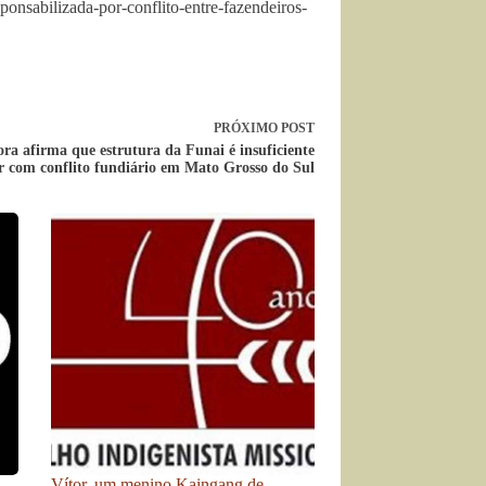
ponsabilizada-por-conflito-entre-fazendeiros-
PRÓXIMO
POST
a afirma que estrutura da Funai é insuficiente
r com conflito fundiário em Mato Grosso do Sul
Vítor, um menino Kaingang de