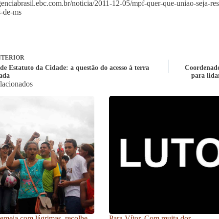
agenciabrasil.ebc.com.br/noticia/2011-12-05/mpf-quer-que-uniao-seja-res
s-de-ms
TERIOR
de Estatuto da Cidade: a questão do acesso à terra
Coordenador
ada
para lida
elacionados
meia com lágrimas, recolhe
Para Vítor. Com muita dor