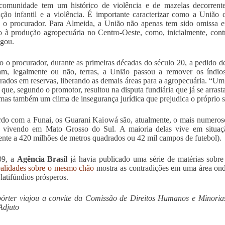
comunidade tem um histórico de violência e de mazelas decorrent
ição infantil e a violência. É importante caracterizar como a União
 o procurador. Para Almeida, a União não apenas tem sido omissa em
o à produção agropecuária no Centro-Oeste, como, inicialmente, cont
gou.
 o procurador, durante as primeiras décadas do século 20, a pedido d
am, legalmente ou não, terras, a União passou a remover os índios 
rados em reservas, liberando as demais áreas para a agropecuária. “U
 que, segundo o promotor, resultou na disputa fundiária que já se arras
 mas também um clima de insegurança jurídica que prejudica o próprio s
do com a Funai, os Guarani Kaiowá são, atualmente, o mais numeroso
s vivendo em Mato Grosso do Sul. A maioria delas vive em situaçã
ente a 420 milhões de metros quadrados ou 42 mil campos de futebol).
09, a
Agência Brasil
já havia publicado uma série de matérias sobre 
alidades sobre o mesmo chão
mostra as contradições em uma área ond
 latifúndios prósperos.
pórter viajou a convite da Comissão de Direitos Humanos e Min
Adjuto