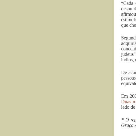
“Cada 
desnutr
afirmou
estímul
que che
Segundo
adquiri
concent
judeus”
índios,
De acor
pessoa
equival
Em 20
Duas re
lado de
* O re
Graça 