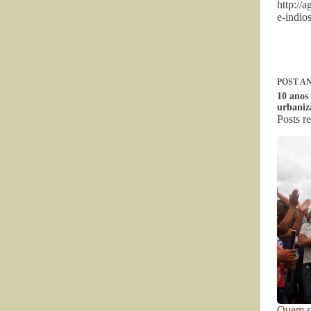
http://
e-indio
POST
AN
10 anos 
urbaniz
Posts r
Quem se