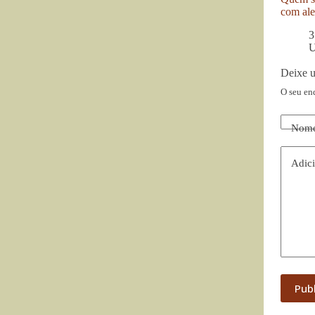
com ale
3
U
Deixe 
O seu en
Nom
Adici
Pub