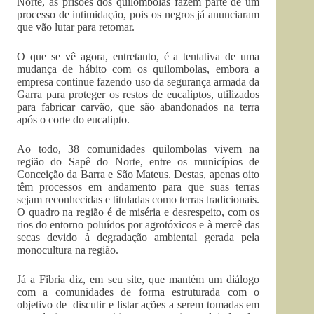
Norte, as prisões dos quilombolas fazem parte de um
processo de intimidação, pois os negros já anunciaram
que vão lutar para retomar.
O que se vê agora, entretanto, é a tentativa de uma
mudança de hábito com os quilombolas, embora a
empresa continue fazendo uso da segurança armada da
Garra para proteger os restos de eucaliptos, utilizados
para fabricar carvão, que são abandonados na terra
após o corte do eucalipto.
Ao todo, 38 comunidades quilombolas vivem na
região do Sapê do Norte, entre os municípios de
Conceição da Barra e São Mateus. Destas, apenas oito
têm processos em andamento para que suas terras
sejam reconhecidas e tituladas como terras tradicionais.
O quadro na região é de miséria e desrespeito, com os
rios do entorno poluídos por agrotóxicos e à mercê das
secas devido à degradação ambiental gerada pela
monocultura na região.
Já a Fibria diz, em seu site, que mantém um diálogo
com a comunidades de forma estruturada com o
objetivo de discutir e listar ações a serem tomadas em