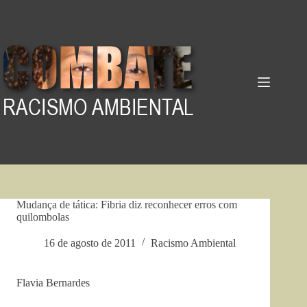
Pular
para
o
conteúdo
Mudança de tática: Fibria diz reconhecer erros com
quilombolas
16 de agosto de 2011
Racismo Ambiental
Flavia Bernardes