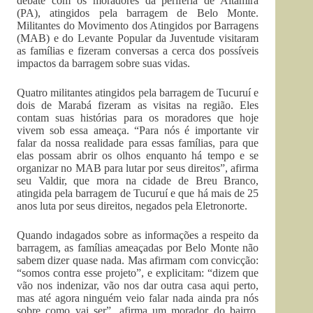
debate com os moradores da periferia de Altamira
(PA), atingidos pela barragem de Belo Monte.
Militantes do Movimento dos Atingidos por Barragens
(MAB) e do Levante Popular da Juventude visitaram
as famílias e fizeram conversas a cerca dos possíveis
impactos da barragem sobre suas vidas.
Quatro militantes atingidos pela barragem de Tucuruí e
dois de Marabá fizeram as visitas na região. Eles
contam suas histórias para os moradores que hoje
vivem sob essa ameaça. “Para nós é importante vir
falar da nossa realidade para essas famílias, para que
elas possam abrir os olhos enquanto há tempo e se
organizar no MAB para lutar por seus direitos”, afirma
seu Valdir, que mora na cidade de Breu Branco,
atingida pela barragem de Tucuruí e que há mais de 25
anos luta por seus direitos, negados pela Eletronorte.
Quando indagados sobre as informações a respeito da
barragem, as famílias ameaçadas por Belo Monte não
sabem dizer quase nada. Mas afirmam com convicção:
“somos contra esse projeto”, e explicitam: “dizem que
vão nos indenizar, vão nos dar outra casa aqui perto,
mas até agora ninguém veio falar nada ainda pra nós
sobre como vai ser”, afirma um morador do bairro.