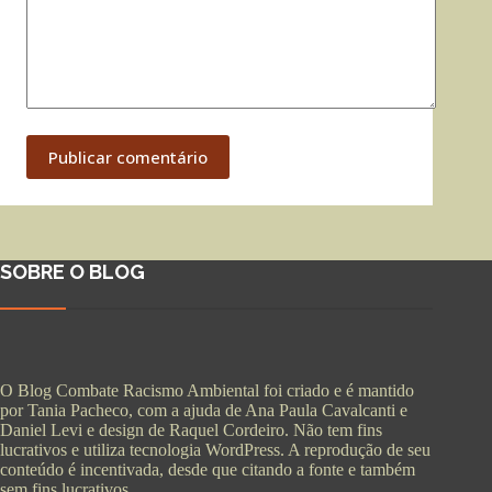
Publicar comentário
SOBRE O BLOG
O Blog Combate Racismo Ambiental foi criado e é mantido
por Tania Pacheco, com a ajuda de Ana Paula Cavalcanti e
Daniel Levi e design de Raquel Cordeiro. Não tem fins
lucrativos e utiliza tecnologia WordPress. A reprodução de seu
conteúdo é incentivada, desde que citando a fonte e também
sem fins lucrativos.