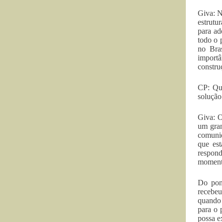
Giva: N
estrutu
para ad
todo o 
no Bra
importâ
construç
CP: Qua
solução
Giva: O
um gran
comunid
que est
respond
momento
Do pon
recebeu
quando 
para o 
possa e