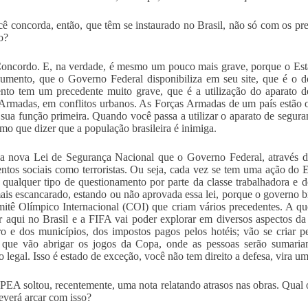
ê concorda, então, que têm se instaurado no Brasil, não só com os pr
o?
oncordo. E, na verdade, é mesmo um pouco mais grave, porque o Esta
mento, que o Governo Federal disponibiliza em seu site, que é o 
to tem um precedente muito grave, que é a utilização do aparato d
Armadas, em conflitos urbanos. As Forças Armadas de um país estão o
 sua função primeira. Quando você passa a utilizar o aparato de segura
mo que dizer que a população brasileira é inimiga.
 nova Lei de Segurança Nacional que o Governo Federal, através da 
tos sociais como terroristas. Ou seja, cada vez se tem uma ação do 
 qualquer tipo de questionamento por parte da classe trabalhadora e 
ais escancarado, estando ou não aprovada essa lei, porque o governo b
itê Olímpico Internacional (COI) que criam vários precedentes. A q
ar aqui no Brasil e a FIFA vai poder explorar em diversos aspectos d
iro e dos municípios, dos impostos pagos pelos hotéis; vão se criar 
 que vão abrigar os jogos da Copa, onde as pessoas serão sumariam
o legal. Isso é estado de exceção, você não tem direito a defesa, vira um
PEA soltou, recentemente, uma nota relatando atrasos nas obras. Qual o
verá arcar com isso?