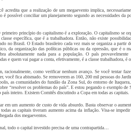
ê acredita que a realização de um megaevento implica, necessariam
o é possível conciliar um planejamento segundo as necessidades da pop
 primeiro princípio do capitalismo é a exploração. O capitalismo se or
classe específica, que é a trabalhadora. Então, não existe possibilid
ado no Brasil. O Estado brasileiro cada vez mais se organiza a partir do
co, da organização das políticas públicas ou da opressão, que é o m
bra absolutamente nada para a população. O país provavelmente 
das e quem vai pagar a conta, efetivamente, é a classe trabalhadora, é o
, racionalmente, como verificar nenhum avanço. Se você tentar faz
er, você fica abismado. Se removerem as 160, 200 mil pessoas do Jard
polis, as comunidades do fundão da Zona Sul, do entorno de Itaquera,
obre “resolver os problemas do país”. E estou pegando o exemplo de
o país inteiro. Existem Comitês discutindo a Copa em todas as capitais.
ar em um aumento de custo de vida absurdo. Basta observar o aument
 todas as capitais tiveram aumento acima da inflação. Visa-se impedir 
chegada dos megaeventos.
nal, todo o capital investido precisa de uma contrapartida…