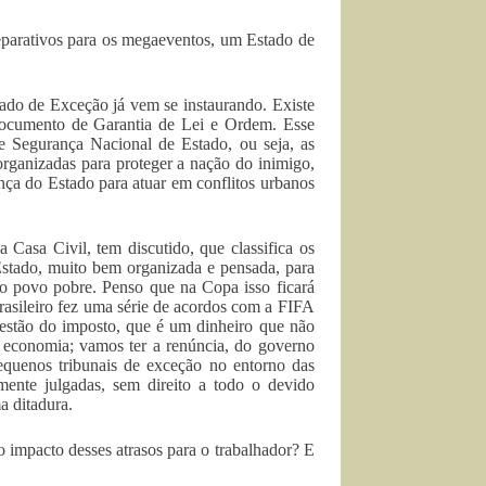
eparativos para os megaeventos, um Estado de
do de Exceção já vem se instaurando. Existe
documento de Garantia de Lei e Ordem. Esse
e Segurança Nacional de Estado, ou seja, as
rganizadas para proteger a nação do inimigo,
nça do Estado para atuar em conflitos urbanos
Casa Civil, tem discutido, que classifica os
Estado, muito bem organizada e pensada, para
do povo pobre. Penso que na Copa isso ficará
rasileiro fez uma série de acordos com a FIFA
uestão do imposto, que é um dinheiro que não
a economia; vamos ter a renúncia, do governo
pequenos tribunais de exceção no entorno das
ente julgadas, sem direito a todo o devido
a ditadura.
 impacto desses atrasos para o trabalhador? E