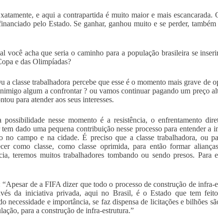
xatamente, e aqui a contrapartida é muito maior e mais escancarada. O 
 financiado pelo Estado. Se ganhar, ganhou muito e se perder, também
l você acha que seria o caminho para a população brasileira se inserir
Copa e das Olimpíadas?
u a classe trabalhadora percebe que esse é o momento mais grave de opr
inimigo algum a confrontar ? ou vamos continuar pagando um preço alt
ontou para atender aos seus interesses.
 possibilidade nesse momento é a resistência, o enfrentamento dir
 tem dado uma pequena contribuição nesse processo para entender a i
o no campo e na cidade. É preciso que a classe trabalhadora, ou pa
cer como classe, como classe oprimida, para então formar alianças
ncia, teremos muitos trabalhadores tombando ou sendo presos. Para ess
Apesar de a FIFA dizer que todo o processo de construção de infra-estr
avés da iniciativa privada, aqui no Brasil, é o Estado que tem fei
o necessidade e importância, se faz dispensa de licitações e bilhões sã
lação, para a construção de infra-estrutura.”