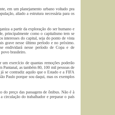
ente, em um planejamento urbano voltado pra
ulação, aliado a estrutura necessária para os
ganiza a partir da exploração do ser humano e
ade, principalmente como o capitalismo tem se
s interesses do capital, seja do ponto de vista
ais grave nesse último período e no próximo.
se endividará nesse período de Copa e de
 povo brasileiro.
er um exercício de quantas remoções poderão
im Pantanal, as também 80, 100 mil pessoas de
 já se contradiz aquilo que o Estado e a FIFA
 São Paulo porque sou daqui, mas os exemplos
o do preço das passagens de ônibus. Não é à
a circulação do trabalhador e preparar o país