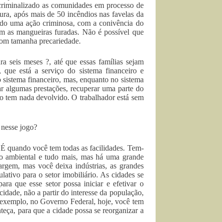
criminalizado as comunidades em processo de
ura, após mais de 50 incêndios nas favelas da
rado uma ação criminosa, com a conivência do
 as mangueiras furadas. Não é possível que
com tamanha precariedade.
ra seis meses ?, até que essas famílias sejam
que está a serviço do sistema financeiro e
o sistema financeiro, mas, enquanto no sistema
gar algumas prestações, recuperar uma parte do
o tem nada devolvido. O trabalhador está sem
 nesse jogo?
É quando você tem todas as facilidades. Tem-
ão ambiental e tudo mais, mas há uma grande
rgem, mas você deixa indústrias, as grandes
ativo para o setor imobiliário. As cidades se
ara que esse setor possa iniciar e efetivar o
idade, não a partir do interesse da população,
or exemplo, no Governo Federal, hoje, você tem
nteça, para que a cidade possa se reorganizar a