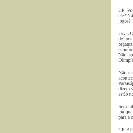
CP: Voc
ele? Nã
jogos?
Giva: O
de uma 
organiz
econômi
Não so
Olimpía
Não tem
acontec
Paraisó
dizem s
estão n
Sem fal
toa que
para a 
CP: Afi