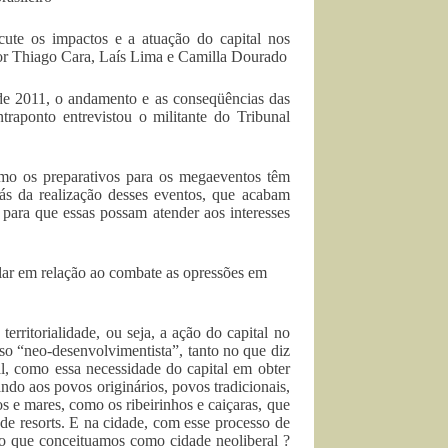
cute os impactos e a atuação do capital nos
or Thiago Cara, Laís Lima e Camilla Dourado
 de 2011, o andamento e as conseqüências das
ponto entrevistou o militante do Tribunal
omo os preparativos para os megaeventos têm
rás da realização desses eventos, que acabam
para que essas possam atender aos interesses
lar em relação ao combate as opressões em
territorialidade, ou seja, a ação do capital no
o “neo-desenvolvimentista”, tanto no que diz
ral, como essa necessidade do capital em obter
ando aos povos originários, povos tradicionais,
os e mares, como os ribeirinhos e caiçaras, que
de resorts. E na cidade, com esse processo de
é o que conceituamos como cidade neoliberal ?