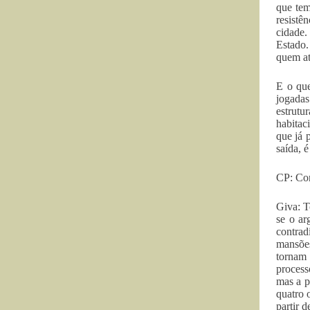
que tem
resistê
cidade.
Estado.
quem at
E o que
jogadas
estrutu
habitac
que já 
saída, 
CP: Com
Giva: T
se o ar
contrad
mansões
tornam 
process
mas a p
quatro 
partir 