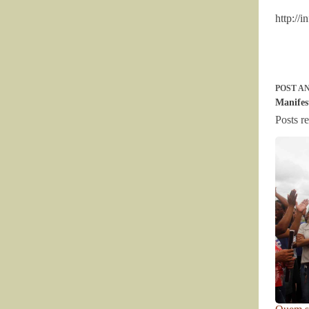
http://
POST
AN
Manifes
Posts r