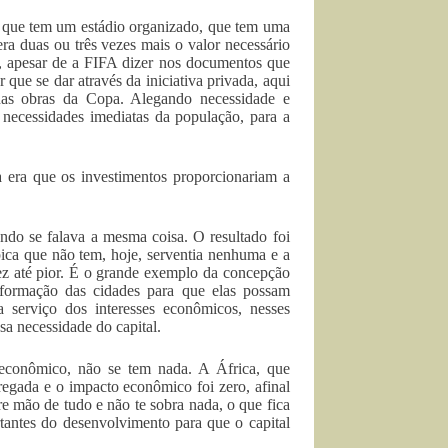
, que tem um estádio organizado, que tem uma
ra duas ou três vezes mais o valor necessário
s, apesar de a FIFA dizer nos documentos que
r que se dar através da iniciativa privada, aqui
 nas obras da Copa. Alegando necessidade e
s necessidades imediatas da população, para a
a era que os investimentos proporcionariam a
do se falava a mesma coisa. O resultado foi
ica que não tem, hoje, serventia nenhuma e a
ez até pior. É o grande exemplo da concepção
sformação das cidades para que elas possam
 a serviço dos interesses econômicos, nesses
sa necessidade do capital.
econômico, não se tem nada. A África, que
regada e o impacto econômico foi zero, afinal
re mão de tudo e não te sobra nada, o que fica
rtantes do desenvolvimento para que o capital