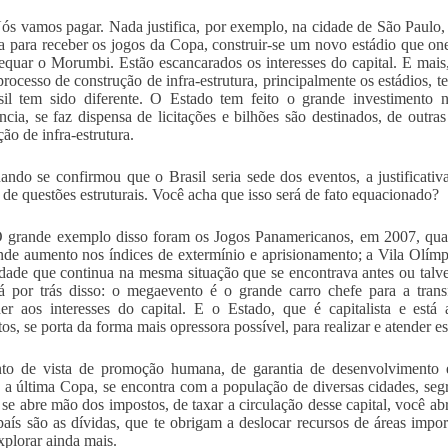
ós vamos pagar. Nada justifica, por exemplo, na cidade de São Paulo
ra para receber os jogos da Copa, construir-se um novo estádio que one
equar o Morumbi. Estão escancarados os interesses do capital. E mai
processo de construção de infra-estrutura, principalmente os estádios, te
sil tem sido diferente. O Estado tem feito o grande investimento
ncia, se faz dispensa de licitações e bilhões são destinados, de outra
ão de infra-estrutura.
ndo se confirmou que o Brasil seria sede dos eventos, a justificativ
 de questões estruturais. Você acha que isso será de fato equacionado?
 grande exemplo disso foram os Jogos Panamericanos, em 2007, quan
de aumento nos índices de extermínio e aprisionamento; a Vila Olímp
ade que continua na mesma situação que se encontrava antes ou talv
á por trás disso: o megaevento é o grande carro chefe para a tran
er aos interesses do capital. E o Estado, que é capitalista e está
s, se porta da forma mais opressora possível, para realizar e atender es
to de vista de promoção humana, de garantia de desenvolvimento 
 a última Copa, se encontra com a população de diversas cidades, seg
se abre mão dos impostos, de taxar a circulação desse capital, você ab
país são as dívidas, que te obrigam a deslocar recursos de áreas impo
xplorar ainda mais.