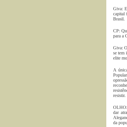
Giva: E
capital
Brasil.
CP: Qua
para a 
Giva: O
se tem 
elite m
A única
Popular
opressã
reconhe
resistê
resistir.
OLHO: “
dar atr
Alegand
da popu