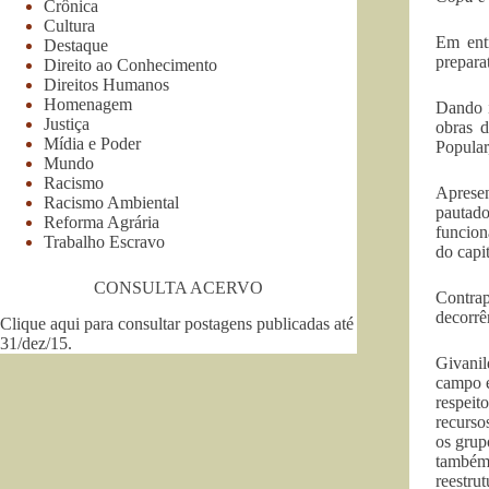
Crônica
Cultura
Em entr
Destaque
prepara
Direito ao Conhecimento
Direitos Humanos
Homenagem
Dando i
Justiça
obras 
Mídia e Poder
Popular
Mundo
Racismo
Apresen
Racismo Ambiental
pautado
Reforma Agrária
funcion
Trabalho Escravo
do capit
CONSULTA ACERVO
Contrap
decorrê
Clique aqui para consultar postagens publicadas até
31/dez/15
.
Givanil
campo e
respeit
recurso
os grup
também 
reestru