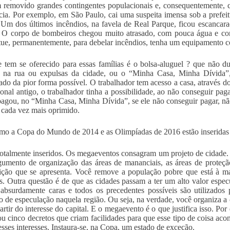
 removido grandes contingentes populacionais e, consequentemente, 
ncia. Por exemplo, em São Paulo, cai uma suspeita imensa sob a prefeit
 Um dos últimos incêndios, na favela de Real Parque, ficou escanca
 O corpo de bombeiros chegou muito atrasado, com pouca água e com
ue, permanentemente, para debelar incêndios, tenha um equipamento 
 tem se oferecido para essas famílias é o bolsa-aluguel ? que não du
 na rua ou expulsas da cidade, ou o “Minha Casa, Minha Dívida”, 
rado da pior forma possível. O trabalhador tem acesso a casa, através d
ional antigo, o trabalhador tinha a possibilidade, ao não conseguir pa
pagou, no “Minha Casa, Minha Dívida”, se ele não conseguir pagar, nã
é cada vez mais oprimido.
o a Copa do Mundo de 2014 e as Olimpíadas de 2016 estão inseridas
otalmente inseridos. Os megaeventos consagram um projeto de cidade. 
gumento de organização das áreas de mananciais, as áreas de proteç
ição que se apresenta. Você remove a população pobre que está à ma
. Outra questão é de que as cidades passam a ter um alto valor especul
absurdamente caras e todos os precedentes possíveis são utilizados p
o de especulação naquela região. Ou seja, na verdade, você organiza a c
artir do interesse do capital. E o megaevento é o que justifica isso. P
ou cinco decretos que criam facilidades para que esse tipo de coisa aco
desses interesses. Instaura-se, na Copa, um estado de exceção.