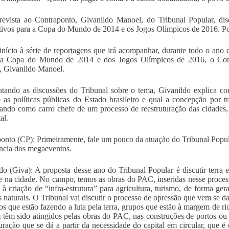
evista ao Contraponto, Givanildo Manoel, do Tribunal Popular, dis
tivos para a Copa do Mundo de 2014 e os Jogos Olímpicos de 2016. P
nício à série de reportagens que irá acompanhar, durante todo o ano
da Copa do Mundo de 2014 e dos Jogos Olímpicos de 2016, o Contra
, Givanildo Manoel.
tando as discussões do Tribunal sobre o tema, Givanildo explica c
 as políticas públicas do Estado brasileiro e qual a concepção por t
ando como carro chefe de um processo de reestruturação das cidades, 
al.
onto (CP): Primeiramente, fale um pouco da atuação do Tribunal Popu
ncia dos megaeventos.
do (Giva): A proposta desse ano do Tribunal Popular é discutir terra e 
 na cidade. No campo, temos as obras do PAC, inseridas nesse process
o à criação de “infra-estrutura” para agricultura, turismo, de forma ge
s naturais. O Tribunal vai discutir o processo de opressão que vem se d
os que estão fazendo a luta pela terra, grupos que estão à margem de ri
têm sido atingidos pelas obras do PAC, nas construções de portos ou 
turação que se dá a partir da necessidade do capital em circular, que 