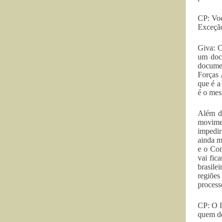
CP: Voc
Exceçã
Giva: C
um docu
documen
Forças 
que é a
é o mes
Além da
movimen
impedir
ainda m
e o Com
vai fic
brasile
regiões
process
CP: O I
quem de