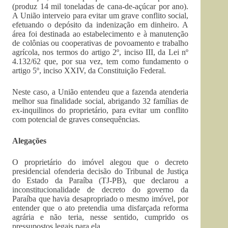
(produz 14 mil toneladas de cana-de-açúcar por ano).
A União interveio para evitar um grave conflito social,
efetuando o depósito da indenização em dinheiro. A
área foi destinada ao estabelecimento e à manutenção
de colônias ou cooperativas de povoamento e trabalho
agrícola, nos termos do artigo 2º, inciso III, da Lei nº
4.132/62 que, por sua vez, tem como fundamento o
artigo 5º, inciso XXIV, da Constituição Federal.
Neste caso, a União entendeu que a fazenda atenderia
melhor sua finalidade social, abrigando 32 famílias de
ex-inquilinos do proprietário, para evitar um conflito
com potencial de graves consequências.
Alegações
O proprietário do imóvel alegou que o decreto
presidencial ofenderia decisão do Tribunal de Justiça
do Estado da Paraíba (TJ-PB), que declarou a
inconstitucionalidade de decreto do governo da
Paraíba que havia desapropriado o mesmo imóvel, por
entender que o ato pretendia uma disfarçada reforma
agrária e não teria, nesse sentido, cumprido os
pressupostos legais para ela.