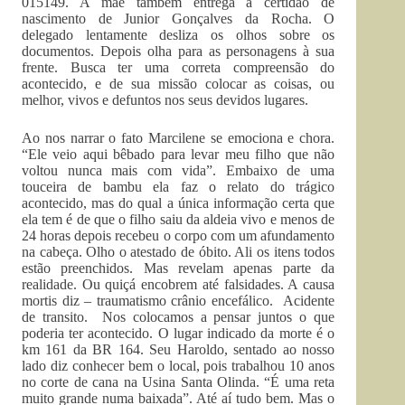
015149. A mãe também entrega a certidão de
nascimento de Junior Gonçalves da Rocha. O
delegado lentamente desliza os olhos sobre os
documentos. Depois olha para as personagens à sua
frente. Busca ter uma correta compreensão do
acontecido, e de sua missão colocar as coisas, ou
melhor, vivos e defuntos nos seus devidos lugares.
Ao nos narrar o fato Marcilene se emociona e chora.
“Ele veio aqui bêbado para levar meu filho que não
voltou nunca mais com vida”. Embaixo de uma
touceira de bambu ela faz o relato do trágico
acontecido, mas do qual a única informação certa que
ela tem é de que o filho saiu da aldeia vivo e menos de
24 horas depois recebeu o corpo com um afundamento
na cabeça. Olho o atestado de óbito. Ali os itens todos
estão preenchidos. Mas revelam apenas parte da
realidade. Ou quiçá encobrem até falsidades. A causa
mortis diz – traumatismo crânio encefálico. Acidente
de transito. Nos colocamos a pensar juntos o que
poderia ter acontecido. O lugar indicado da morte é o
km 161 da BR 164. Seu Haroldo, sentado ao nosso
lado diz conhecer bem o local, pois trabalhou 10 anos
no corte de cana na Usina Santa Olinda. “É uma reta
muito grande numa baixada”. Até aí tudo bem. Mas o