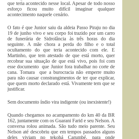
que teria acontecido nesse local. Apesar de todo nosso
esforço ficou muito difícil imaginar qualquer
acontecimento naquele cenário.
O fato é que Junior saiu da aldeia Passo Piraju no dia
19 de junho vivo e seu corpo foi trazido por um carro
de funerária de Sidrolância às três horas do dia
seguinte. A mãe chora a perda do filho e o total
ocultamento do que teria acontecido com ele. E
Martinho, que tem atestado de que está morto, quer
recobrar sua situação de que está vivo, pois foi com
esse documento que Junior fora trabalhar no corte de
cana. Tomara que a burocracia não emperre muito
para não causar constrangimentos de ter que explicar,
que quem morto declarado está. Vivamente tem que se
justificar.
Sem documento índio vira indigente (ou inexistente!)
Quando chegamos no acampamento do km 40 da BR
162, juntamente com os Guarani Farid e seu Nelson. A
conversa rolou animada. São tudo meio parente. Seu
Nelson até descobriu que em tempos passados alguns
deles viviam no tekohá Carumbé, para onde