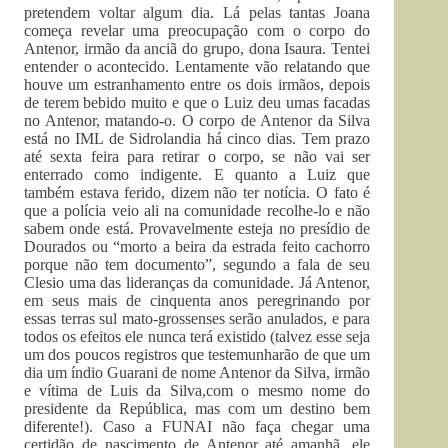
pretendem voltar algum dia. Lá pelas tantas Joana
começa revelar uma preocupação com o corpo do
Antenor, irmão da anciã do grupo, dona Isaura. Tentei
entender o acontecido. Lentamente vão relatando que
houve um estranhamento entre os dois irmãos, depois
de terem bebido muito e que o Luiz deu umas facadas
no Antenor, matando-o. O corpo de Antenor da Silva
está no IML de Sidrolandia há cinco dias. Tem prazo
até sexta feira para retirar o corpo, se não vai ser
enterrado como indigente. E quanto a Luiz que
também estava ferido, dizem não ter notícia. O fato é
que a polícia veio ali na comunidade recolhe-lo e não
sabem onde está. Provavelmente esteja no presídio de
Dourados ou “morto a beira da estrada feito cachorro
porque não tem documento”, segundo a fala de seu
Clesio uma das lideranças da comunidade. Já Antenor,
em seus mais de cinquenta anos peregrinando por
essas terras sul mato-grossenses serão anulados, e para
todos os efeitos ele nunca terá existido (talvez esse seja
um dos poucos registros que testemunharão de que um
dia um índio Guarani de nome Antenor da Silva, irmão
e vítima de Luis da Silva,com o mesmo nome do
presidente da República, mas com um destino bem
diferente!). Caso a FUNAI não faça chegar uma
certidão de nascimento de Antenor até amanhã, ele