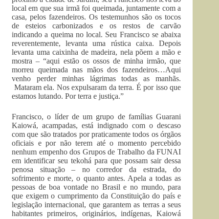
local em que sua irmã foi queimada, juntamente com a
casa, pelos fazendeiros. Os testemunhos são os tocos
de esteios carbonizados e os restos de carvão
indicando a queima no local. Seu Francisco se abaixa
reverentemente, levanta uma rústica caixa. Depois
levanta uma caixinha de madeira, nela põem a mão e
mostra – “aqui estão os ossos de minha irmão, que
morreu queimada nas mãos dos fazendeiros…Aqui
venho perder minhas lágrimas todas as manhãs.
Mataram ela. Nos expulsaram da terra. É por isso que
estamos lutando. Por terra e justiça.”
Francisco, o líder de um grupo de famílias Guarani
Kaiowá, acampadas, está indignado com o descaso
com que são tratados por praticamente todos os órgãos
oficiais e por não terem até o momento percebido
nenhum empenho dos Grupos de Trabalho da FUNAI
em identificar seu tekohá para que possam sair dessa
penosa situação – no corredor da estrada, do
sofrimento e morte, o quanto antes. Apela a todas as
pessoas de boa vontade no Brasil e no mundo, para
que exigem o cumprimento da Constituição do país e
legislação internacional, que garantem as terras a seus
habitantes primeiros, originários, indígenas, Kaiowá