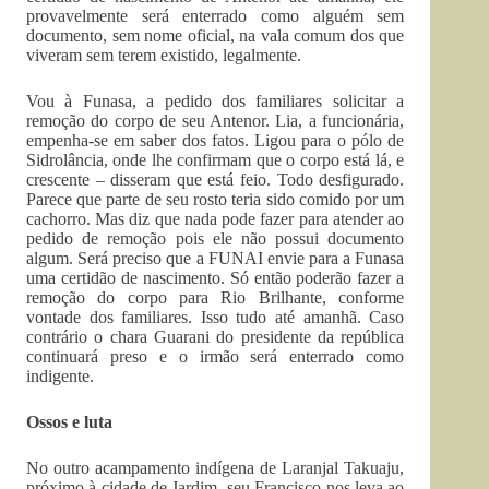
provavelmente será enterrado como alguém sem
documento, sem nome oficial, na vala comum dos que
viveram sem terem existido, legalmente.
Vou à Funasa, a pedido dos familiares solicitar a
remoção do corpo de seu Antenor. Lia, a funcionária,
empenha-se em saber dos fatos. Ligou para o pólo de
Sidrolância, onde lhe confirmam que o corpo está lá, e
crescente – disseram que está feio. Todo desfigurado.
Parece que parte de seu rosto teria sido comido por um
cachorro. Mas diz que nada pode fazer para atender ao
pedido de remoção pois ele não possui documento
algum. Será preciso que a FUNAI envie para a Funasa
uma certidão de nascimento. Só então poderão fazer a
remoção do corpo para Rio Brilhante, conforme
vontade dos familiares. Isso tudo até amanhã. Caso
contrário o chara Guarani do presidente da república
continuará preso e o irmão será enterrado como
indigente.
Ossos e luta
No outro acampamento indígena de Laranjal Takuaju,
próximo à cidade de Jardim, seu Francisco nos leva ao