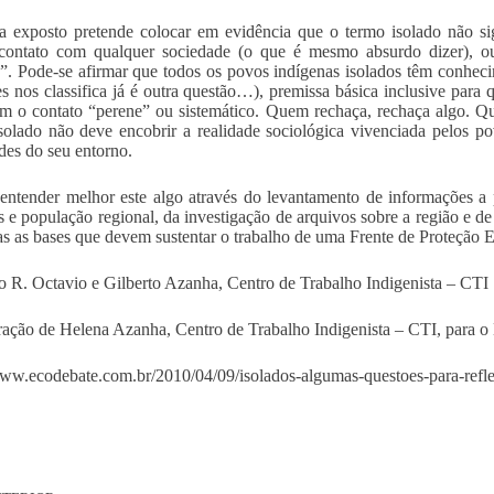
 exposto pretende colocar em evidência que o termo isolado não si
 contato com qualquer sociedade (o que é mesmo absurdo dizer), o
”. Pode-se afirmar que todos os povos indígenas isolados têm conhec
s nos classifica já é outra questão…), premissa básica inclusive par
m o contato “perene” ou sistemático. Quem rechaça, rechaça algo. Qu
solado não deve encobrir a realidade sociológica vivenciada pelos p
des do seu entorno.
entender melhor este algo através do levantamento de informações a p
s e população regional, da investigação de arquivos sobre a região e de
as as bases que devem sustentar o trabalho de uma Frente de Proteção 
 R. Octavio e Gilberto Azanha, Centro de Trabalho Indigenista – CTI
ação de Helena Azanha, Centro de Trabalho Indigenista – CTI, para 
www.ecodebate.com.br/2010/04/09/isolados-algumas-questoes-para-reflex