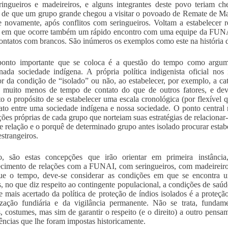
ingueiros e madeireiros, e alguns integrantes deste povo teriam ch
s de que um grupo grande chegou a visitar o povoado de Remate de Ma
se novamente, após conflitos com seringueiros. Voltam a estabelecer
o em que ocorre também um rápido encontro com uma equipe da FUNA
contatos com brancos. São inúmeros os exemplos como este na história 
ponto importante que se coloca é a questão do tempo como argum
nada sociedade indígena. A própria política indigenista oficial n
or da condição de “isolado” ou não, ao estabelecer, por exemplo, a c
o muito menos de tempo de contato do que de outros fatores, e de
to o propósito de se estabelecer uma escala cronológica (por flexível q
ato entre uma sociedade indígena e nossa sociedade. O ponto central 
ões próprias de cada grupo que norteiam suas estratégias de relacionar
de relação e o porquê de determinado grupo antes isolado procurar estab
estrangeiros.
to, são estas concepções que irão orientar em primeira instânci
ecimento de relações com a FUNAI, com seringueiros, com madeireiros
ue o tempo, deve-se considerar as condições em que se encontra u
s, no que diz respeito ao contingente populacional, a condições de saúde
 e mais acertado da política de proteção de índios isolados é a proteção 
ização fundiária e da vigilância permanente. Não se trata, fundament
s, costumes, mas sim de garantir o respeito (e o direito) a outro pens
ências que lhe foram impostas historicamente.