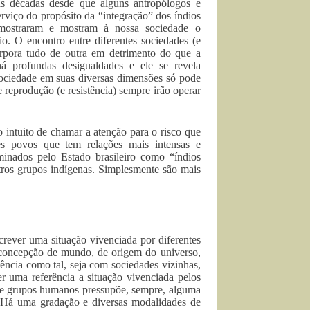
as décadas desde que alguns antropólogos e
erviço do propósito da “integração” dos índios
mostraram e mostram à nossa sociedade o
io. O encontro entre diferentes sociedades (e
rpora tudo de outra em detrimento do que a
há profundas desigualdades e ele se revela
ociedade em suas diversas dimensões só pode
 reprodução (e resistência) sempre irão operar
intuito de chamar a atenção para o risco que
es povos que tem relações mais intensas e
inados pelo Estado brasileiro como “índios
tros grupos indígenas. Simplesmente são mais
crever uma situação vivenciada por diferentes
 concepção de mundo, de origem do universo,
tência como tal, seja com sociedades vizinhas,
r uma referência a situação vivenciada pelos
re grupos humanos pressupõe, sempre, alguma
. Há uma gradação e diversas modalidades de