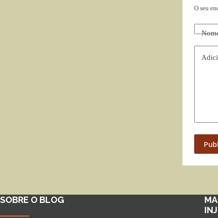
O seu en
Nom
Adici
Pub
SOBRE O BLOG
MA
IN