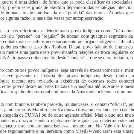
a guerra é uma delas), de forma que se pode classificar as sociedade
ão), porém estes graus de abertura dependem das estratégias intencio
de humana totalmente isolada ou “perdida” das outras. Aquelas que 
or alguma razão, o mais das vezes por autopreservação.
o, ao nos referirmos a determinado povo indígena como “não-contat
tico (ou “perene”, ou “regular” de trocas) com qualquer segmento da 
e contato não se refere necessariamente ao órgão indigenista oficia
r, podemos citar o caso dos Tsohom Djapá, povo falante de língua da 
Pelo menos uma parte deste povo mantém relações de troca regulares 
UNAI tomasse conhecimento deste “contato” – que se deu, portanto, s
to com outros povos indígenas, seja através de trocas comerciais, matr
 esteve presente na história dos povos indígenas, desde muito 
ógica recente tem revelado a existência de extensas redes comerci
s entre povos desde as terras baixas da Amazônia até os Andes e mesm
fica a respeito de povos subandinos e da Amazônia ocidental como um 
to com brancos também precede, muitas vezes, o contato “oficial”, 
ua pano como os Marubo e os Kaxinawá travaram contatos com caucheir
a chegada da FUNAI ou de outra agência oficial. Mas o que nos inte
nado povo travou contato relativamente regular com determinados se
rechaçou este contato para isolar-se novamente. No Vale do Javari
dos regionalmente e na literatura como Mayá) vivenciaram essa situa