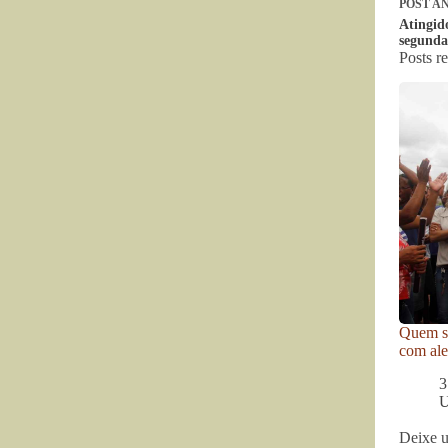
POST
AN
Atingid
segunda
Posts r
Quem se
com ale
3
U
Deixe 