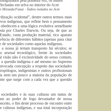
n Miranda/Funai - Índios isolados no Acre
vilização ocidental”, dentre outros termos mais
povos indígenas, que reflete bem o pensamento
 obedecem a uma lógica evolutiva semelhante
osta por Charles Darwin. Ou seja, de que as
Estado, vasta produção material, rico aparato
ência de diferentes hábitos (apenas para citar
te de sociedades como aquelas indígenas.
a nossa já teriam transposto há séculos; se
o arsenal tecnológico, frente às sociedades
tal visão não é exclusividade do senso comum,
m a questão indígena e até mesmo no Supremo
uivocada concepção a respeito das sociedades
ropólogos, indigenistas e outros profissionais
oda nem um pouco a maioria da população de
ante que surge com a cada vez que a questão
.
 sociedades e às suas culturas um status de
iriam ao poder de fogo devastador de nossa
ceito, o fim deste processo de encontro entre
e culturas indígenas, e sua total incorporação