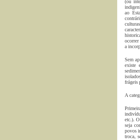
(ou int
indigen
ao Est
contrár
cultura
caracte
histori
ocorrer
a incor
Sem apr
existe
sedime
isolado
frágeis
A categ
Primeir
indivíd
etc.). 
seja co
povos i
troca, 