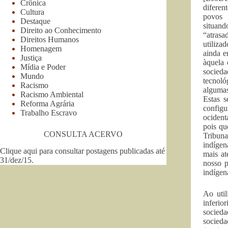
Crônica
diferen
Cultura
povos 
Destaque
situand
Direito ao Conhecimento
“atrasa
Direitos Humanos
utiliza
Homenagem
ainda e
Justiça
àquela 
Mídia e Poder
socieda
Mundo
tecnoló
Racismo
algumas
Racismo Ambiental
Estas s
Reforma Agrária
configu
Trabalho Escravo
ocident
pois qu
CONSULTA ACERVO
Tribuna
indígen
Clique aqui para consultar postagens publicadas até
mais at
31/dez/15
.
nosso p
indígen
Ao util
inferio
socieda
socieda