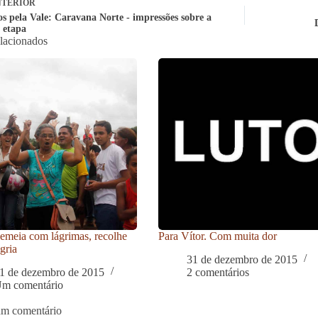
TERIOR
os pela Vale: Caravana Norte - impressões sobre a
 etapa
elacionados
meia com lágrimas, recolhe
Para Vítor. Com muita dor
gria
31 de dezembro de 2015
1 de dezembro de 2015
2 comentários
m comentário
um comentário