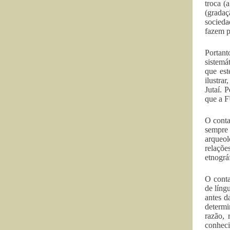
troca (
(gradaç
socieda
fazem p
Portant
sistemá
que est
ilustra
Jutaí. 
que a F
O conta
sempre
arqueol
relaçõe
etnográ
O conta
de líng
antes d
determi
razão, 
conheci