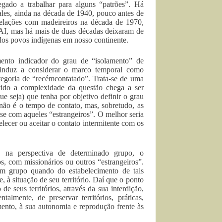
egado a trabalhar para alguns “patrões”. Há
les, ainda na década de 1940, pouco antes de
 relações com madeireiros na década de 1970,
I, mas há mais de duas décadas deixaram de
dos povos indígenas em nosso continente.
ento indicador do grau de “isolamento” de
os induz a considerar o marco temporal como
ategoria de “recémcontatado”. Trata-se de uma
vido a complexidade da questão chega a ser
ue seja) que tenha por objetivo definir o grau
não é o tempo de contato, mas, sobretudo, as
-se com aqueles “estrangeiros”. O melhor seria
elecer ou aceitar o contato intermitente com os
a, na perspectiva de determinado grupo, o
, com missionários ou outros “estrangeiros”.
m grupo quando do estabelecimento de tais
, à situação de seu território. Daí que o ponto
de seus territórios, através da sua interdição,
almente, de preservar territórios, práticas,
amento, à sua autonomia e reprodução frente às