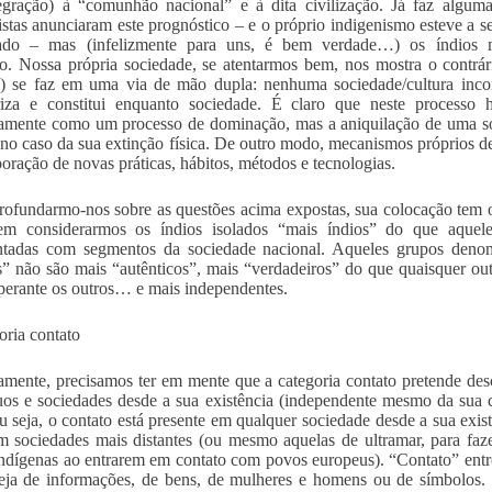
egração) à “comunhão nacional” e à dita civilização. Já faz algum
istas anunciaram este prognóstico – e o próprio indigenismo esteve a s
ado – mas (infelizmente para uns, é bem verdade…) os índios 
io. Nossa própria sociedade, se atentarmos bem, nos mostra o contrár
s) se faz em uma via de mão dupla: nenhuma sociedade/cultura inco
riza e constitui enquanto sociedade. É claro que neste processo 
camente como um processo de dominação, mas a aniquilação de uma s
 no caso da sua extinção física. De outro modo, mecanismos próprios de
poração de novas práticas, hábitos, métodos e tecnologias.
ofundarmo-nos sobre as questões acima expostas, sua colocação tem o 
 em considerarmos os índios isolados “mais índios” do que aquel
ntadas com segmentos da sociedade nacional. Aqueles grupos denom
s” não são mais “autênticos”, mais “verdadeiros” do que quaisquer ou
 perante os outros… e mais independentes.
oria contato
amente, precisamos ter em mente que a categoria contato pretende des
uos e sociedades desde a sua existência (independente mesmo da sua
Ou seja, o contato está presente em qualquer sociedade desde a sua exis
m sociedades mais distantes (ou mesmo aquelas de ultramar, para faze
ndígenas ao entrarem em contato com povos europeus). “Contato” ent
seja de informações, de bens, de mulheres e homens ou de símbolos