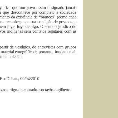
gnifica que um povo assim designado jamais
u que desconhece por completo a sociedade
imento da existência de “brancos” (como cada
a que reconheçamos sua condição de povos que
em foge, foge de algo. O sentido jurídico do
ovos indígenas sem contatos regulares com as
artir de vestígios, de entrevistas com grupos
 material etnográfico é, portanto, fundamental.
Etnoambiental.
o EcoDebate, 09/04/2010
ao-artigo-de-conrado-r-octavio-e-gilberto-