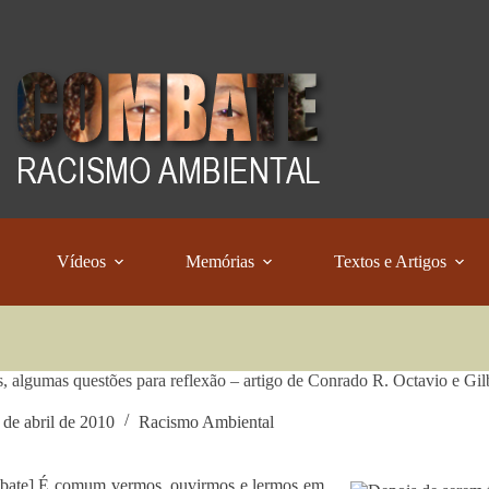
Vídeos
Memórias
Textos e Artigos
s, algumas questões para reflexão – artigo de Conrado R. Octavio e Gi
 de abril de 2010
Racismo Ambiental
bate] É comum vermos, ouvirmos e lermos em