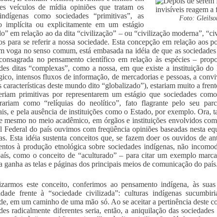
tes veículos de mídia opiniões que tratam os
indígenas como sociedades “primitivas”, as
Foto: Gleilso
o implícita ou explicitamente em um estágio
do” em relação ao da dita “civilização” – ou “civilização moderna”, “ci
dos para se referir a nossa sociedade. Esta concepção em relação aos 
m voga no senso comum, está embasada na idéia de que as sociedades
consagrada no pensamento científico em relação às espécies – prop
des ditas “complexas”, como a nossa, em que existe a instituição do 
gico, intensos fluxos de informação, de mercadorias e pessoas, a conviv
 características deste mundo dito “globalizado”), estariam muito a fren
eriam primitivas por representarem um estágio que sociedades como 
rariam como “relíquias do neolítico”, fato flagrante pelo seu parc
ais, e pela ausência de instituições como o Estado, por exemplo. Ora, 
e mesmo no meio acadêmico, em órgãos e instituições envolvidos co
l Federal do país ouvimos com freqüência opiniões baseadas nesta eq
as. Esta idéia sustenta conceitos que, se fazem doer os ouvidos de ant
entos à produção etnológica sobre sociedades indígenas, não incom
aís, como o conceito de “aculturado” – para citar um exemplo marc
a ganha as telas e páginas dos principais meios de comunicação do país
izarmos este conceito, conferimos ao pensamento indígena, às suas
ridade frente à “sociedade civilizada”: culturas indígenas sucumb
de, em um caminho de uma mão só. Ao se aceitar a pertinência deste con
des radicalmente diferentes seria, então, a aniquilação das sociedades 