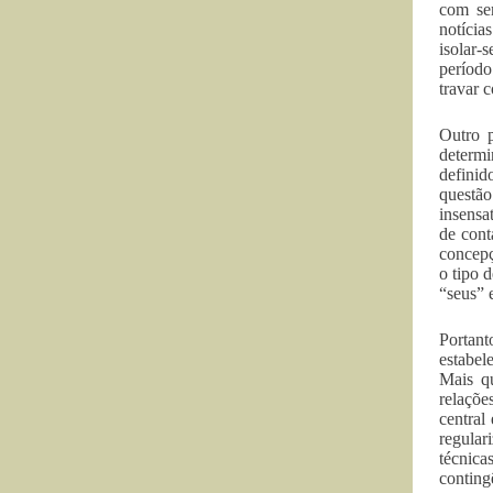
com ser
notícia
isolar-
períod
travar 
Outro 
determi
definid
questã
insensa
de cont
concepç
o tipo 
“seus” 
Portan
estabel
Mais q
relaçõe
central
regular
técnica
conting