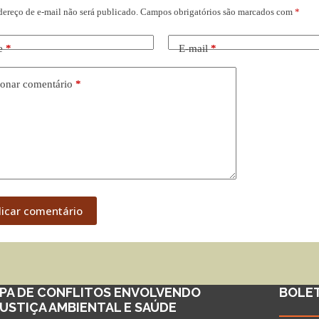
dereço de e-mail não será publicado.
Campos obrigatórios são marcados com
*
e
*
E-mail
*
onar comentário
*
licar comentário
PA DE CONFLITOS ENVOLVENDO
BOLE
JUSTIÇA AMBIENTAL E SAÚDE