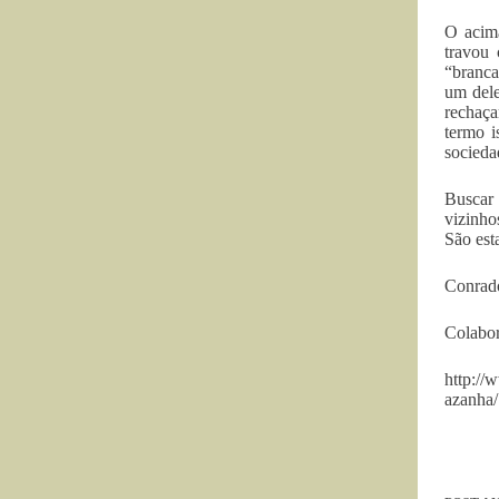
O acima
travou
“branca
um dele
rechaça
termo i
socieda
Buscar 
vizinho
São est
Conrado
Colabor
http://
azanha/