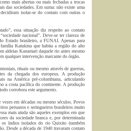
s como mais abertas ou mais fechadas a trocas
nais das sociedades. Em suma: não existe uma
decidiram isolar-se do contato com outras o
ado”, essa situação diz respeito ao contato
“sociedade nacional”. Deve-se ter clareza de
l do Estado brasileiro, a FUNAI. Apenas para
família Katukina que habita a região do alto
com aldeias Kanamari daquele rio antes mesmo
em qualquer intervenção marcante do órgão.
imoniais, rituais ou mesmo através de guerras,
antes da chegada dos europeus. A produção
ais na América pré-colombiana, articulando
o a costa pacífica do continente. A produção
todo corrobora este argumento.
por vezes em décadas ou mesmo séculos. Povos
os peruanos e seringueiros brasileiros muito
ressa mais ainda são aqueles exemplos em que
tores da sociedade branca e, por determinada
, os índios isolados do rio Quixito (também
ção. Desde a década de 1940 travaram contato